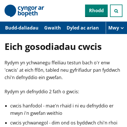
N
Rhodd
e
i
d
i
Budd-daliadau
Gwaith
Dyled ac arian
Mwy
o
i
’
Eich gosodiadau cwcis
r
p
r
Rydym yn ychwanegu ffeiliau testun bach o'r enw
i
f
'cwcis' at eich ffôn, tabled neu gyfrifiadur pan fyddwch
g
chi'n defnyddio ein gwefan.
y
n
n
Rydym yn defnyddio 2 fath o gwcis:
w
y
s
cwcis hanfodol - mae'n rhaid i ni eu defnyddio er
mwyn i'n gwefan weithio
cwcis ychwanegol - dim ond os byddwch chi'n rhoi