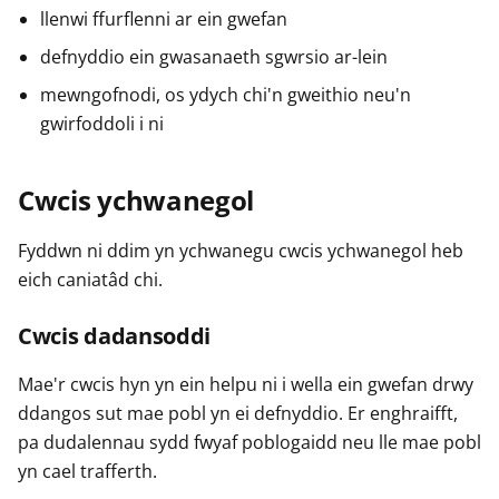
llenwi ffurflenni ar ein gwefan
defnyddio ein gwasanaeth sgwrsio ar-lein
mewngofnodi, os ydych chi'n gweithio neu'n
gwirfoddoli i ni
Cwcis ychwanegol
Fyddwn ni ddim yn ychwanegu cwcis ychwanegol heb
eich caniatâd chi.
Cwcis dadansoddi
Mae'r cwcis hyn yn ein helpu ni i wella ein gwefan drwy
ddangos sut mae pobl yn ei defnyddio. Er enghraifft,
pa dudalennau sydd fwyaf poblogaidd neu lle mae pobl
yn cael trafferth.