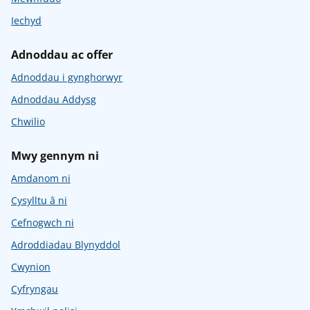
Iechyd
Adnoddau ac offer
Adnoddau i gynghorwyr
Adnoddau Addysg
Chwilio
Mwy gennym ni
Amdanom ni
Cysylltu â ni
Cefnogwch ni
Adroddiadau Blynyddol
Cwynion
Cyfryngau