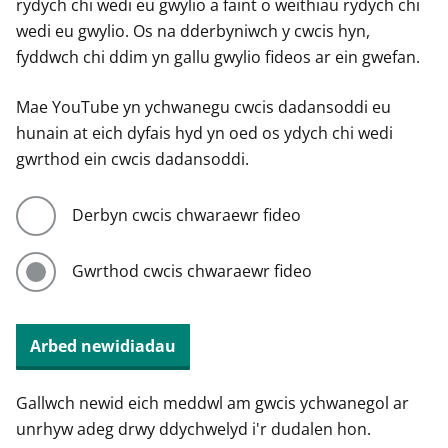
rydych chi wedi eu gwylio a faint o weithiau rydych chi
wedi eu gwylio. Os na dderbyniwch y cwcis hyn,
fyddwch chi ddim yn gallu gwylio fideos ar ein gwefan.
Mae YouTube yn ychwanegu cwcis dadansoddi eu
hunain at eich dyfais hyd yn oed os ydych chi wedi
gwrthod ein cwcis dadansoddi.
Derbyn cwcis chwaraewr fideo
Gwrthod cwcis chwaraewr fideo
Arbed newidiadau
Gallwch newid eich meddwl am gwcis ychwanegol ar
unrhyw adeg drwy ddychwelyd i'r dudalen hon.