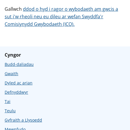
Gallwch
ddod o hyd i ragor o wybodaeth am gwcis a
sut i'w rheoli neu eu dileu ar wefan Swyddfa'r
Comisiynydd Gwybodaeth (ICO).
Cyngor
Budd-daliadau
Gwaith
Dyled ac arian
Defnyddwyr
Tai
Teulu
Gyfraith a Llysoedd
Mewnfudo