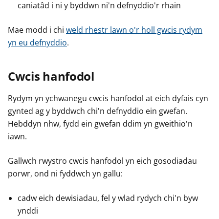
caniatâd i ni y byddwn ni'n defnyddio'r rhain
Mae modd i chi
weld rhestr lawn o'r holl gwcis rydym
yn eu defnyddio
.
Cwcis hanfodol
Rydym yn ychwanegu cwcis hanfodol at eich dyfais cyn
gynted ag y byddwch chi'n defnyddio ein gwefan.
Hebddyn nhw, fydd ein gwefan ddim yn gweithio'n
iawn.
Gallwch rwystro cwcis hanfodol yn eich gosodiadau
porwr, ond ni fyddwch yn gallu:
cadw eich dewisiadau, fel y wlad rydych chi'n byw
ynddi