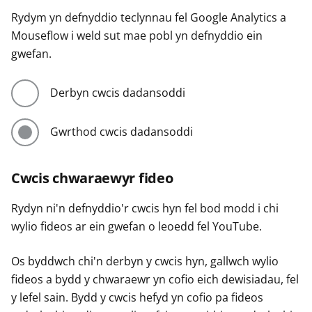
Rydym yn defnyddio teclynnau fel Google Analytics a
Mouseflow i weld sut mae pobl yn defnyddio ein
gwefan.
Derbyn cwcis dadansoddi
Gwrthod cwcis dadansoddi
Cwcis chwaraewyr fideo
Rydyn ni'n defnyddio'r cwcis hyn fel bod modd i chi
wylio fideos ar ein gwefan o leoedd fel YouTube.
Os byddwch chi'n derbyn y cwcis hyn, gallwch wylio
fideos a bydd y chwaraewr yn cofio eich dewisiadau, fel
y lefel sain. Bydd y cwcis hefyd yn cofio pa fideos