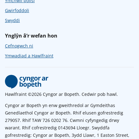
Ymchwil polisi
Gwirfoddoli
Swyddi
Ynglŷn â’r wefan hon
Cefnogwch ni
Ymwadiad a Hawlfraint
Hawlfraint ©2026 Cyngor ar Bopeth. Cedwir pob hawl.
Cyngor ar Bopeth yn enw gweithredol ar Gymdeithas
Genedlaethol Cyngor ar Bopeth. Rhif elusen gofrestredig
279057. Rhif TAW 726 0202 76. Cwmni cyfyngedig drwy
warant. Rhif cofrestredig 0143694 Lloegr. Swyddfa
gofrestredig: Cyngor ar Bopeth, 3ydd Llawr, 1 Easton Street,