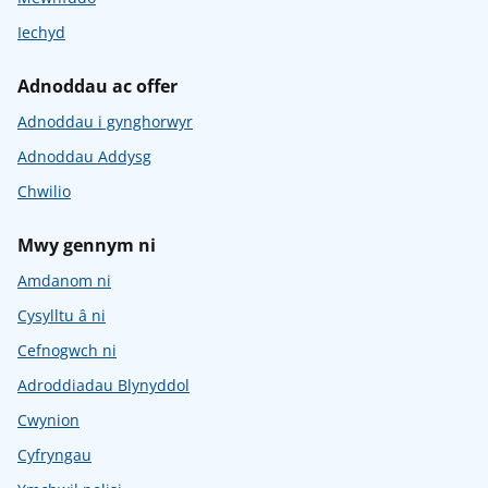
Iechyd
Adnoddau ac offer
Adnoddau i gynghorwyr
Adnoddau Addysg
Chwilio
Mwy gennym ni
Amdanom ni
Cysylltu â ni
Cefnogwch ni
Adroddiadau Blynyddol
Cwynion
Cyfryngau