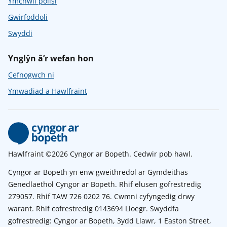
Ymchwil polisi
Gwirfoddoli
Swyddi
Ynglŷn â’r wefan hon
Cefnogwch ni
Ymwadiad a Hawlfraint
Hawlfraint ©2026 Cyngor ar Bopeth. Cedwir pob hawl.
Cyngor ar Bopeth yn enw gweithredol ar Gymdeithas
Genedlaethol Cyngor ar Bopeth. Rhif elusen gofrestredig
279057. Rhif TAW 726 0202 76. Cwmni cyfyngedig drwy
warant. Rhif cofrestredig 0143694 Lloegr. Swyddfa
gofrestredig: Cyngor ar Bopeth, 3ydd Llawr, 1 Easton Street,