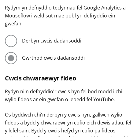
Rydym yn defnyddio teclynnau fel Google Analytics a
Mouseflow i weld sut mae pobl yn defnyddio ein
gwefan.
Derbyn cwcis dadansoddi
Gwrthod cwcis dadansoddi
Cwcis chwaraewyr fideo
Rydyn ni'n defnyddio'r cwcis hyn fel bod modd i chi
wylio fideos ar ein gwefan o leoedd fel YouTube.
Os byddwch chi'n derbyn y cwcis hyn, gallwch wylio
fideos a bydd y chwaraewr yn cofio eich dewisiadau, fel
y lefel sain. Bydd y cwcis hefyd yn cofio pa fideos