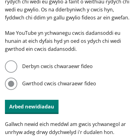
rydych chi wedi eu gwylio a faint o weithiau rydych chi
wedi eu gwylio. Os na dderbyniwch y cwcis hyn,
fyddwch chi ddim yn gallu gwylio fideos ar ein gwefan.
Mae YouTube yn ychwanegu cwcis dadansoddi eu
hunain at eich dyfais hyd yn oed os ydych chi wedi
gwrthod ein cwcis dadansoddi.
Derbyn cwcis chwaraewr fideo
Gwrthod cwcis chwaraewr fideo
Arbed newidiadau
Gallwch newid eich meddwl am gwcis ychwanegol ar
unrhyw adeg drwy ddychwelyd i'r dudalen hon.