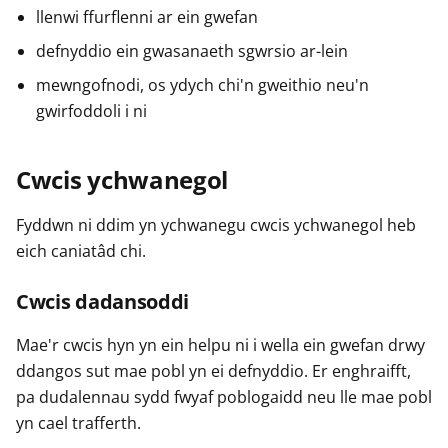
llenwi ffurflenni ar ein gwefan
defnyddio ein gwasanaeth sgwrsio ar-lein
mewngofnodi, os ydych chi'n gweithio neu'n
gwirfoddoli i ni
Cwcis ychwanegol
Fyddwn ni ddim yn ychwanegu cwcis ychwanegol heb
eich caniatâd chi.
Cwcis dadansoddi
Mae'r cwcis hyn yn ein helpu ni i wella ein gwefan drwy
ddangos sut mae pobl yn ei defnyddio. Er enghraifft,
pa dudalennau sydd fwyaf poblogaidd neu lle mae pobl
yn cael trafferth.