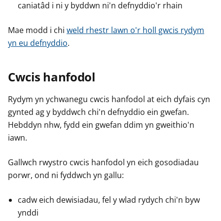
caniatâd i ni y byddwn ni'n defnyddio'r rhain
Mae modd i chi
weld rhestr lawn o'r holl gwcis rydym
yn eu defnyddio
.
Cwcis hanfodol
Rydym yn ychwanegu cwcis hanfodol at eich dyfais cyn
gynted ag y byddwch chi'n defnyddio ein gwefan.
Hebddyn nhw, fydd ein gwefan ddim yn gweithio'n
iawn.
Gallwch rwystro cwcis hanfodol yn eich gosodiadau
porwr, ond ni fyddwch yn gallu:
cadw eich dewisiadau, fel y wlad rydych chi'n byw
ynddi