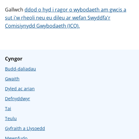
Gallwch
ddod o hyd i ragor o wybodaeth am gwcis a
sut i'w rheoli neu eu dileu ar wefan Swyddfa'r
Comisiynydd Gwybodaeth (ICO).
Cyngor
Budd-daliadau
Gwaith
Dyled ac arian
Defnyddwyr
Tai
Teulu
Gyfraith a Llysoedd
Mewnfudo