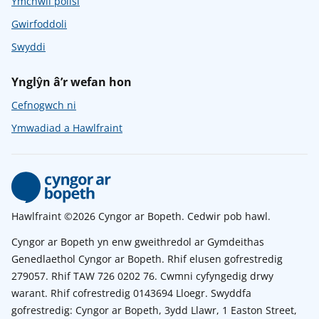
Ymchwil polisi
Gwirfoddoli
Swyddi
Ynglŷn â’r wefan hon
Cefnogwch ni
Ymwadiad a Hawlfraint
Hawlfraint ©2026 Cyngor ar Bopeth. Cedwir pob hawl.
Cyngor ar Bopeth yn enw gweithredol ar Gymdeithas
Genedlaethol Cyngor ar Bopeth. Rhif elusen gofrestredig
279057. Rhif TAW 726 0202 76. Cwmni cyfyngedig drwy
warant. Rhif cofrestredig 0143694 Lloegr. Swyddfa
gofrestredig: Cyngor ar Bopeth, 3ydd Llawr, 1 Easton Street,