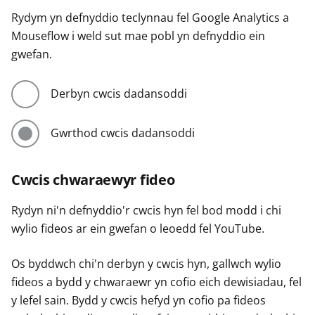
Rydym yn defnyddio teclynnau fel Google Analytics a
Mouseflow i weld sut mae pobl yn defnyddio ein
gwefan.
Derbyn cwcis dadansoddi
Gwrthod cwcis dadansoddi
Cwcis chwaraewyr fideo
Rydyn ni'n defnyddio'r cwcis hyn fel bod modd i chi
wylio fideos ar ein gwefan o leoedd fel YouTube.
Os byddwch chi'n derbyn y cwcis hyn, gallwch wylio
fideos a bydd y chwaraewr yn cofio eich dewisiadau, fel
y lefel sain. Bydd y cwcis hefyd yn cofio pa fideos