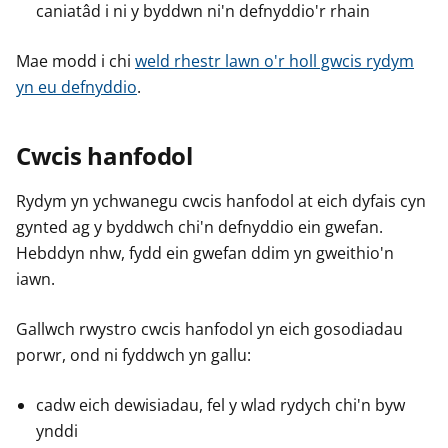
caniatâd i ni y byddwn ni'n defnyddio'r rhain
Mae modd i chi
weld rhestr lawn o'r holl gwcis rydym
yn eu defnyddio
.
Cwcis hanfodol
Rydym yn ychwanegu cwcis hanfodol at eich dyfais cyn
gynted ag y byddwch chi'n defnyddio ein gwefan.
Hebddyn nhw, fydd ein gwefan ddim yn gweithio'n
iawn.
Gallwch rwystro cwcis hanfodol yn eich gosodiadau
porwr, ond ni fyddwch yn gallu:
cadw eich dewisiadau, fel y wlad rydych chi'n byw
ynddi