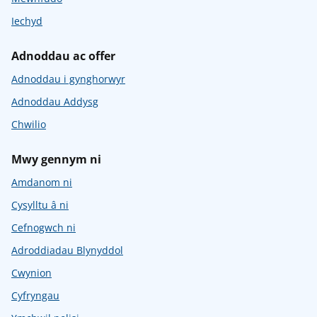
Iechyd
Adnoddau ac offer
Adnoddau i gynghorwyr
Adnoddau Addysg
Chwilio
Mwy gennym ni
Amdanom ni
Cysylltu â ni
Cefnogwch ni
Adroddiadau Blynyddol
Cwynion
Cyfryngau