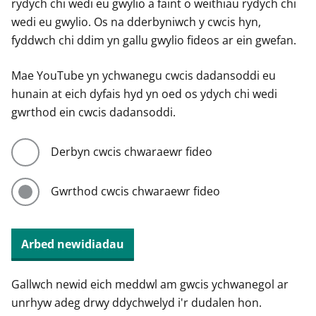
rydych chi wedi eu gwylio a faint o weithiau rydych chi
wedi eu gwylio. Os na dderbyniwch y cwcis hyn,
fyddwch chi ddim yn gallu gwylio fideos ar ein gwefan.
Mae YouTube yn ychwanegu cwcis dadansoddi eu
hunain at eich dyfais hyd yn oed os ydych chi wedi
gwrthod ein cwcis dadansoddi.
Derbyn cwcis chwaraewr fideo
Gwrthod cwcis chwaraewr fideo
Arbed newidiadau
Gallwch newid eich meddwl am gwcis ychwanegol ar
unrhyw adeg drwy ddychwelyd i'r dudalen hon.