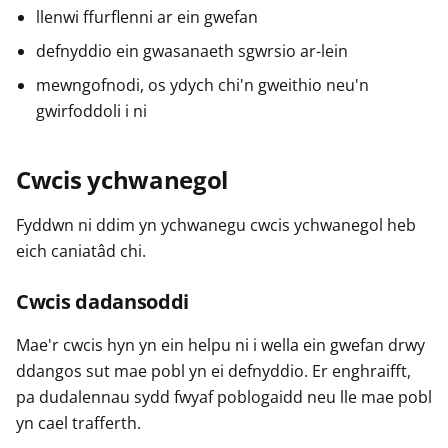
llenwi ffurflenni ar ein gwefan
defnyddio ein gwasanaeth sgwrsio ar-lein
mewngofnodi, os ydych chi'n gweithio neu'n
gwirfoddoli i ni
Cwcis ychwanegol
Fyddwn ni ddim yn ychwanegu cwcis ychwanegol heb
eich caniatâd chi.
Cwcis dadansoddi
Mae'r cwcis hyn yn ein helpu ni i wella ein gwefan drwy
ddangos sut mae pobl yn ei defnyddio. Er enghraifft,
pa dudalennau sydd fwyaf poblogaidd neu lle mae pobl
yn cael trafferth.