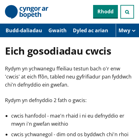
N
Rhodd
e
i
d
i
Budd-daliadau
Gwaith
Dyled ac arian
Mwy
o
i
’
Eich gosodiadau cwcis
r
p
r
Rydym yn ychwanegu ffeiliau testun bach o'r enw
i
f
'cwcis' at eich ffôn, tabled neu gyfrifiadur pan fyddwch
g
chi'n defnyddio ein gwefan.
y
n
n
Rydym yn defnyddio 2 fath o gwcis:
w
y
s
cwcis hanfodol - mae'n rhaid i ni eu defnyddio er
mwyn i'n gwefan weithio
cwcis ychwanegol - dim ond os byddwch chi'n rhoi