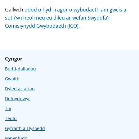
Gallwch
ddod o hyd i ragor o wybodaeth am gwcis a
sut i'w rheoli neu eu dileu ar wefan Swyddfa'r
Comisiynydd Gwybodaeth (ICO).
Cyngor
Budd-daliadau
Gwaith
Dyled ac arian
Defnyddwyr
Tai
Teulu
Gyfraith a Llysoedd
Mewnfudo