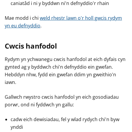
caniatâd i ni y byddwn ni'n defnyddio'r rhain
Mae modd i chi
weld rhestr lawn o'r holl gwcis rydym
yn eu defnyddio
.
Cwcis hanfodol
Rydym yn ychwanegu cwcis hanfodol at eich dyfais cyn
gynted ag y byddwch chi'n defnyddio ein gwefan.
Hebddyn nhw, fydd ein gwefan ddim yn gweithio'n
iawn.
Gallwch rwystro cwcis hanfodol yn eich gosodiadau
porwr, ond ni fyddwch yn gallu:
cadw eich dewisiadau, fel y wlad rydych chi'n byw
ynddi