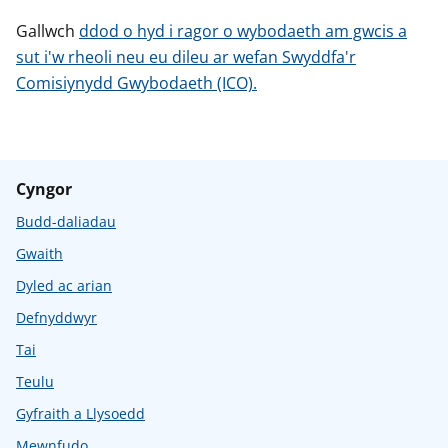
Gallwch
ddod o hyd i ragor o wybodaeth am gwcis a
sut i'w rheoli neu eu dileu ar wefan Swyddfa'r
Comisiynydd Gwybodaeth (ICO).
Cyngor
Budd-daliadau
Gwaith
Dyled ac arian
Defnyddwyr
Tai
Teulu
Gyfraith a Llysoedd
Mewnfudo