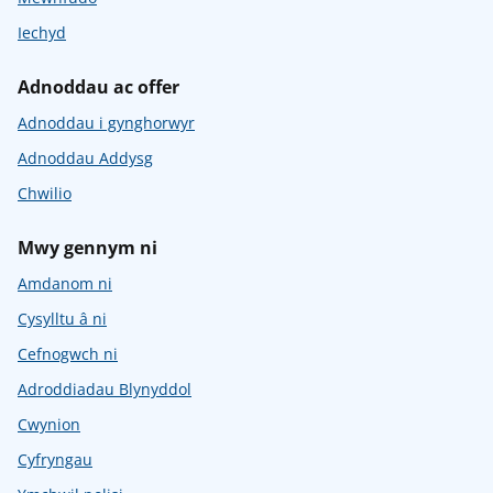
Iechyd
Adnoddau ac offer
Adnoddau i gynghorwyr
Adnoddau Addysg
Chwilio
Mwy gennym ni
Amdanom ni
Cysylltu â ni
Cefnogwch ni
Adroddiadau Blynyddol
Cwynion
Cyfryngau