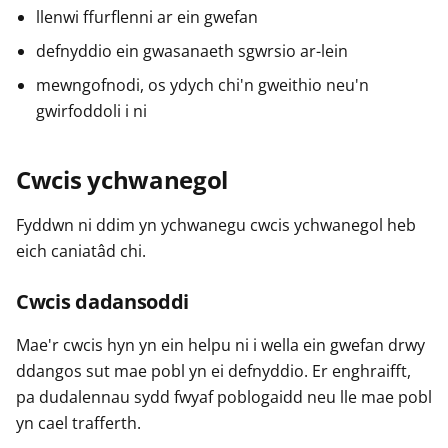
llenwi ffurflenni ar ein gwefan
defnyddio ein gwasanaeth sgwrsio ar-lein
mewngofnodi, os ydych chi'n gweithio neu'n
gwirfoddoli i ni
Cwcis ychwanegol
Fyddwn ni ddim yn ychwanegu cwcis ychwanegol heb
eich caniatâd chi.
Cwcis dadansoddi
Mae'r cwcis hyn yn ein helpu ni i wella ein gwefan drwy
ddangos sut mae pobl yn ei defnyddio. Er enghraifft,
pa dudalennau sydd fwyaf poblogaidd neu lle mae pobl
yn cael trafferth.