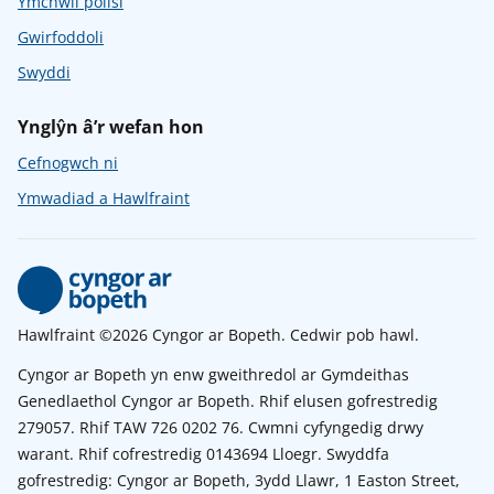
Ymchwil polisi
Gwirfoddoli
Swyddi
Ynglŷn â’r wefan hon
Cefnogwch ni
Ymwadiad a Hawlfraint
Hawlfraint ©2026 Cyngor ar Bopeth. Cedwir pob hawl.
Cyngor ar Bopeth yn enw gweithredol ar Gymdeithas
Genedlaethol Cyngor ar Bopeth. Rhif elusen gofrestredig
279057. Rhif TAW 726 0202 76. Cwmni cyfyngedig drwy
warant. Rhif cofrestredig 0143694 Lloegr. Swyddfa
gofrestredig: Cyngor ar Bopeth, 3ydd Llawr, 1 Easton Street,