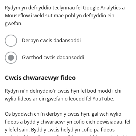
Rydym yn defnyddio teclynnau fel Google Analytics a
Mouseflow i weld sut mae pobl yn defnyddio ein
gwefan.
Derbyn cwcis dadansoddi
Gwrthod cwcis dadansoddi
Cwcis chwaraewyr fideo
Rydyn ni'n defnyddio'r cwcis hyn fel bod modd i chi
wylio fideos ar ein gwefan o leoedd fel YouTube.
Os byddwch chi'n derbyn y cwcis hyn, gallwch wylio
fideos a bydd y chwaraewr yn cofio eich dewisiadau, fel
y lefel sain. Bydd y cwcis hefyd yn cofio pa fideos