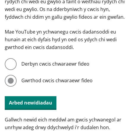
rydych chi wedi eu gwylio a faint o weithiau rydych chi
wedi eu gwylio. Os na dderbyniwch y cwcis hyn,
fyddwch chi ddim yn gallu gwylio fideos ar ein gwefan.
Mae YouTube yn ychwanegu cwcis dadansoddi eu
hunain at eich dyfais hyd yn oed os ydych chi wedi
gwrthod ein cwcis dadansoddi.
Derbyn cwcis chwaraewr fideo
Gwrthod cwcis chwaraewr fideo
Arbed newidiadau
Gallwch newid eich meddwl am gwcis ychwanegol ar
unrhyw adeg drwy ddychwelyd i'r dudalen hon.