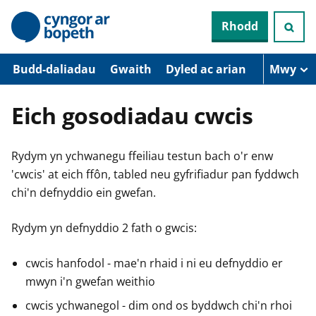
N
Rhodd
e
i
d
i
Budd-daliadau
Gwaith
Dyled ac arian
Mwy
o
i
’
Eich gosodiadau cwcis
r
p
r
Rydym yn ychwanegu ffeiliau testun bach o'r enw
i
f
'cwcis' at eich ffôn, tabled neu gyfrifiadur pan fyddwch
g
chi'n defnyddio ein gwefan.
y
n
n
Rydym yn defnyddio 2 fath o gwcis:
w
y
s
cwcis hanfodol - mae'n rhaid i ni eu defnyddio er
mwyn i'n gwefan weithio
cwcis ychwanegol - dim ond os byddwch chi'n rhoi