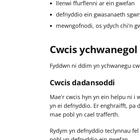
llenwi ffurflenni ar ein gwefan
defnyddio ein gwasanaeth sgwrs
mewngofnodi, os ydych chi'n gwe
Cwcis ychwanegol
Fyddwn ni ddim yn ychwanegu cwci
Cwcis dadansoddi
Mae'r cwcis hyn yn ein helpu ni i
yn ei defnyddio. Er enghraifft, p
mae pobl yn cael trafferth.
Rydym yn defnyddio teclynnau fel
pobl yn defnyddio ein gwefan.