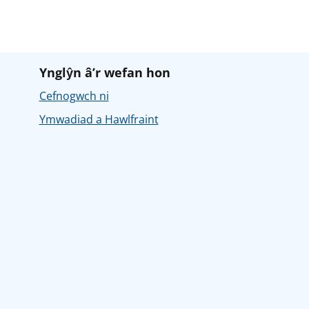
Ynglŷn â’r wefan hon
Cefnogwch ni
Ymwadiad a Hawlfraint