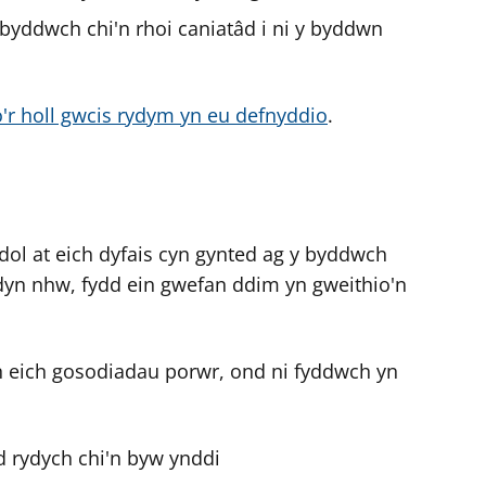
byddwch chi'n rhoi caniatâd i ni y byddwn
o'r holl gwcis rydym yn eu defnyddio
.
l at eich dyfais cyn gynted ag y byddwch
dyn nhw, fydd ein gwefan ddim yn gweithio'n
n eich gosodiadau porwr, ond ni fyddwch yn
d rydych chi'n byw ynddi