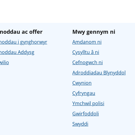
noddau ac offer
Mwy gennym ni
noddau i gynghorwyr
Amdanom ni
noddau Addysg
Cysylltu â ni
ilio
Cefnogwch ni
Adroddiadau Blynyddol
Cwynion
Cyfryngau
Ymchwil polisi
Gwirfoddoli
Swyddi