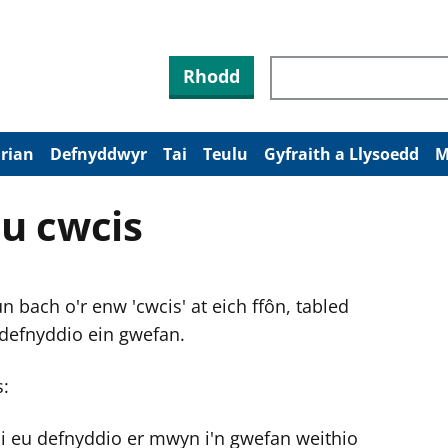
Rhodd
arian
Defnyddwyr
Tai
Teulu
Gyfraith a Llysoedd
M
u cwcis
 bach o'r enw 'cwcis' at eich ffôn, tabled
 defnyddio ein gwefan.
s:
ni eu defnyddio er mwyn i'n gwefan weithio