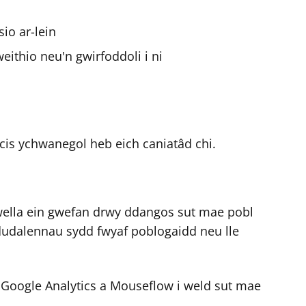
io ar-lein
ithio neu'n gwirfoddoli i ni
s ychwanegol heb eich caniatâd chi.
 wella ein gwefan drwy ddangos sut mae pobl
a dudalennau sydd fwyaf poblogaidd neu lle
 Google Analytics a Mouseflow i weld sut mae