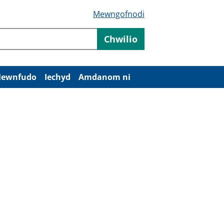
Mewngofnodi
Chwilio
ewnfudo
Iechyd
Amdanom ni