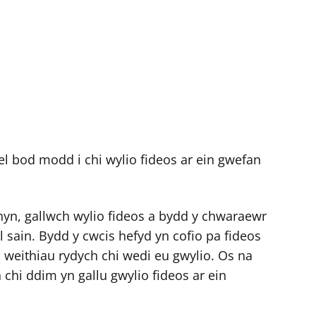
el bod modd i chi wylio fideos ar ein gwefan
hyn, gallwch wylio fideos a bydd y chwaraewr
el sain. Bydd y cwcis hefyd yn cofio pa fideos
o weithiau rydych chi wedi eu gwylio. Os na
chi ddim yn gallu gwylio fideos ar ein