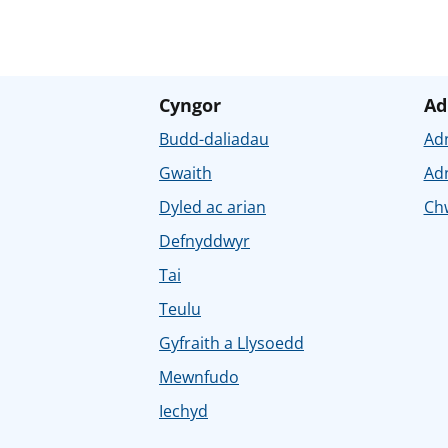
Cyngor
Ad
Budd-daliadau
Ad
Gwaith
Ad
Dyled ac arian
Chw
Defnyddwyr
Tai
Teulu
Gyfraith a Llysoedd
Mewnfudo
Iechyd