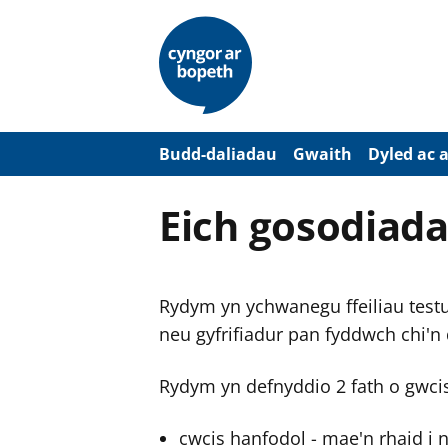
N
e
i
d
i
o
i
’
Budd-daliadau
Gwaith
Dyled ac 
r
p
r
Eich gosodiada
i
f
g
y
n
Rydym yn ychwanegu ffeiliau testun
n
w
neu gyfrifiadur pan fyddwch chi'n
y
s
Rydym yn defnyddio 2 fath o gwci
cwcis hanfodol - mae'n rhaid i 