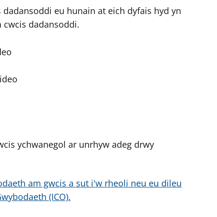
dadansoddi eu hunain at eich dyfais hyd yn
n cwcis dadansoddi.
deo
ideo
wcis ychwanegol ar unrhyw adeg drwy
daeth am gwcis a sut i'w rheoli neu eu dileu
Gwybodaeth (ICO).