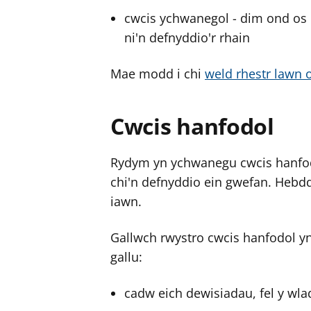
cwcis ychwanegol - dim ond os 
ni'n defnyddio'r rhain
Mae modd i chi
weld rhestr lawn 
Cwcis hanfodol
Rydym yn ychwanegu cwcis hanfodo
chi'n defnyddio ein gwefan. Hebd
iawn.
Gallwch rwystro cwcis hanfodol y
gallu:
cadw eich dewisiadau, fel y wla