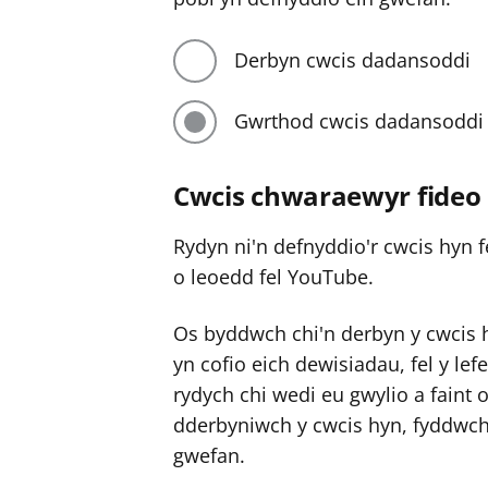
Derbyn cwcis dadansoddi
Gwrthod cwcis dadansoddi
Cwcis chwaraewyr fideo
Rydyn ni'n defnyddio'r cwcis hyn f
o leoedd fel YouTube.
Os byddwch chi'n derbyn y cwcis 
yn cofio eich dewisiadau, fel y lef
rydych chi wedi eu gwylio a faint 
dderbyniwch y cwcis hyn, fyddwch 
gwefan.