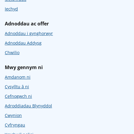
Iechyd
Adnoddau ac offer
Adnoddau i gynghorwyr
Adnoddau Addysg
Chwilio
Mwy gennym ni
Amdanom ni
Cysylltu â ni
Cefnogwch ni
Adroddiadau Blynyddol
Cwynion
Cyfryngau