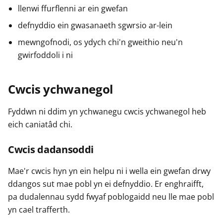
llenwi ffurflenni ar ein gwefan
defnyddio ein gwasanaeth sgwrsio ar-lein
mewngofnodi, os ydych chi'n gweithio neu'n
gwirfoddoli i ni
Cwcis ychwanegol
Fyddwn ni ddim yn ychwanegu cwcis ychwanegol heb
eich caniatâd chi.
Cwcis dadansoddi
Mae'r cwcis hyn yn ein helpu ni i wella ein gwefan drwy
ddangos sut mae pobl yn ei defnyddio. Er enghraifft,
pa dudalennau sydd fwyaf poblogaidd neu lle mae pobl
yn cael trafferth.