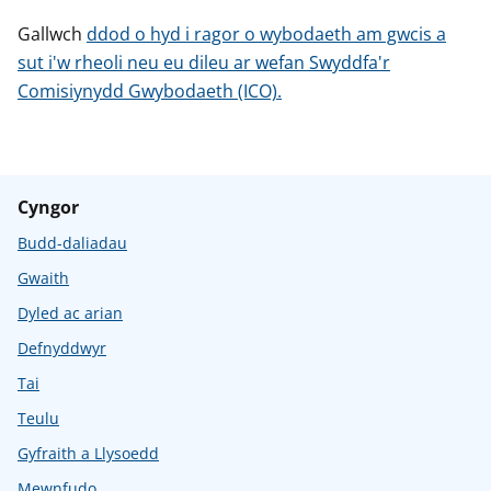
Gallwch
ddod o hyd i ragor o wybodaeth am gwcis a
sut i'w rheoli neu eu dileu ar wefan Swyddfa'r
Comisiynydd Gwybodaeth (ICO).
Cyngor
Budd-daliadau
Gwaith
Dyled ac arian
Defnyddwyr
Tai
Teulu
Gyfraith a Llysoedd
Mewnfudo