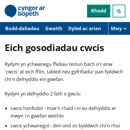
N
Rhodd
e
i
d
i
Budd-daliadau
Gwaith
Dyled ac arian
Mwy
o
i
’
Eich gosodiadau cwcis
r
p
r
Rydym yn ychwanegu ffeiliau testun bach o'r enw
i
f
'cwcis' at eich ffôn, tabled neu gyfrifiadur pan fyddwch
g
chi'n defnyddio ein gwefan.
y
n
n
Rydym yn defnyddio 2 fath o gwcis:
w
y
s
cwcis hanfodol - mae'n rhaid i ni eu defnyddio er
mwyn i'n gwefan weithio
cwcis ychwanegol - dim ond os byddwch chi'n rhoi