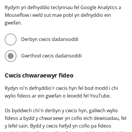
Rydym yn defnyddio teclynnau fel Google Analytics a
Mouseflow i weld sut mae pobl yn defnyddio ein
gwefan.
Derbyn cwcis dadansoddi
Gwrthod cwcis dadansoddi
Cwcis chwaraewyr fideo
Rydyn ni'n defnyddio'r cwcis hyn fel bod modd i chi
wylio fideos ar ein gwefan o leoedd fel YouTube.
Os byddwch chi'n derbyn y cwcis hyn, gallwch wylio
fideos a bydd y chwaraewr yn cofio eich dewisiadau, fel
y lefel sain. Bydd y cwcis hefyd yn cofio pa fideos