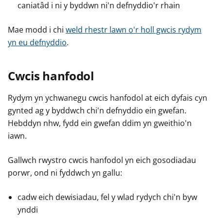
caniatâd i ni y byddwn ni'n defnyddio'r rhain
Mae modd i chi
weld rhestr lawn o'r holl gwcis rydym
yn eu defnyddio
.
Cwcis hanfodol
Rydym yn ychwanegu cwcis hanfodol at eich dyfais cyn
gynted ag y byddwch chi'n defnyddio ein gwefan.
Hebddyn nhw, fydd ein gwefan ddim yn gweithio'n
iawn.
Gallwch rwystro cwcis hanfodol yn eich gosodiadau
porwr, ond ni fyddwch yn gallu:
cadw eich dewisiadau, fel y wlad rydych chi'n byw
ynddi