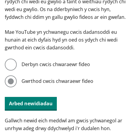
rydych chi wedi eu gwylio a faint o weithiau rydych chi
wedi eu gwylio. Os na dderbyniwch y cwcis hyn,
fyddwch chi ddim yn gallu gwylio fideos ar ein gwefan.
Mae YouTube yn ychwanegu cwcis dadansoddi eu
hunain at eich dyfais hyd yn oed os ydych chi wedi
gwrthod ein cwcis dadansoddi.
Derbyn cwcis chwaraewr fideo
Gwrthod cwcis chwaraewr fideo
Arbed newidiadau
Gallwch newid eich meddwl am gwcis ychwanegol ar
unrhyw adeg drwy ddychwelyd i'r dudalen hon.