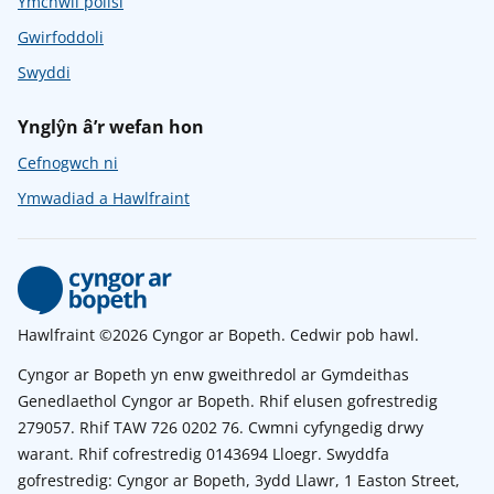
Ymchwil polisi
Gwirfoddoli
Swyddi
Ynglŷn â’r wefan hon
Cefnogwch ni
Ymwadiad a Hawlfraint
Hawlfraint ©2026 Cyngor ar Bopeth. Cedwir pob hawl.
Cyngor ar Bopeth yn enw gweithredol ar Gymdeithas
Genedlaethol Cyngor ar Bopeth. Rhif elusen gofrestredig
279057. Rhif TAW 726 0202 76. Cwmni cyfyngedig drwy
warant. Rhif cofrestredig 0143694 Lloegr. Swyddfa
gofrestredig: Cyngor ar Bopeth, 3ydd Llawr, 1 Easton Street,