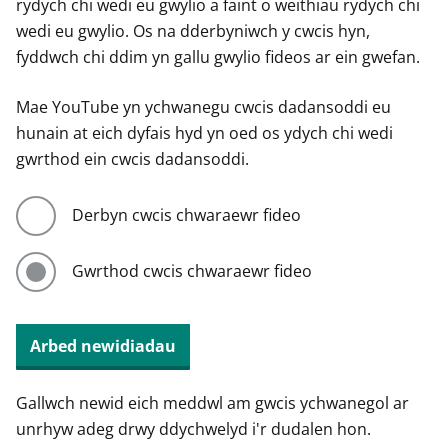
rydych chi wedi eu gwylio a faint o weithiau rydych chi
wedi eu gwylio. Os na dderbyniwch y cwcis hyn,
fyddwch chi ddim yn gallu gwylio fideos ar ein gwefan.
Mae YouTube yn ychwanegu cwcis dadansoddi eu
hunain at eich dyfais hyd yn oed os ydych chi wedi
gwrthod ein cwcis dadansoddi.
Derbyn cwcis chwaraewr fideo
Gwrthod cwcis chwaraewr fideo
Arbed newidiadau
Gallwch newid eich meddwl am gwcis ychwanegol ar
unrhyw adeg drwy ddychwelyd i'r dudalen hon.