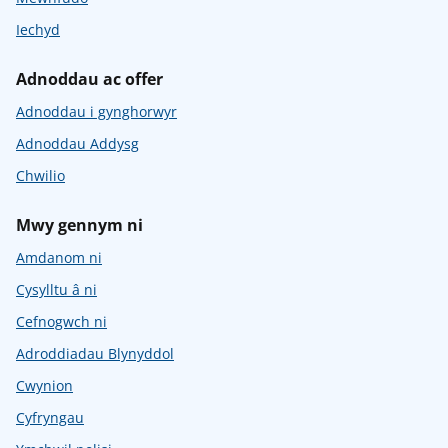
Iechyd
Adnoddau ac offer
Adnoddau i gynghorwyr
Adnoddau Addysg
Chwilio
Mwy gennym ni
Amdanom ni
Cysylltu â ni
Cefnogwch ni
Adroddiadau Blynyddol
Cwynion
Cyfryngau