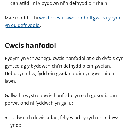
caniatâd i ni y byddwn ni'n defnyddio'r rhain
Mae modd i chi
weld rhestr lawn o'r holl gwcis rydym
yn eu defnyddio
.
Cwcis hanfodol
Rydym yn ychwanegu cwcis hanfodol at eich dyfais cyn
gynted ag y byddwch chi'n defnyddio ein gwefan.
Hebddyn nhw, fydd ein gwefan ddim yn gweithio'n
iawn.
Gallwch rwystro cwcis hanfodol yn eich gosodiadau
porwr, ond ni fyddwch yn gallu:
cadw eich dewisiadau, fel y wlad rydych chi'n byw
ynddi