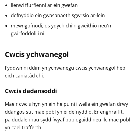
llenwi ffurflenni ar ein gwefan
defnyddio ein gwasanaeth sgwrsio ar-lein
mewngofnodi, os ydych chi'n gweithio neu'n
gwirfoddoli i ni
Cwcis ychwanegol
Fyddwn ni ddim yn ychwanegu cwcis ychwanegol heb
eich caniatâd chi.
Cwcis dadansoddi
Mae'r cwcis hyn yn ein helpu ni i wella ein gwefan drwy
ddangos sut mae pobl yn ei defnyddio. Er enghraifft,
pa dudalennau sydd fwyaf poblogaidd neu lle mae pobl
yn cael trafferth.