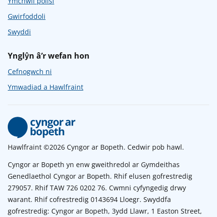
Ymchwil polisi
Gwirfoddoli
Swyddi
Ynglŷn â’r wefan hon
Cefnogwch ni
Ymwadiad a Hawlfraint
Hawlfraint ©2026 Cyngor ar Bopeth. Cedwir pob hawl.
Cyngor ar Bopeth yn enw gweithredol ar Gymdeithas
Genedlaethol Cyngor ar Bopeth. Rhif elusen gofrestredig
279057. Rhif TAW 726 0202 76. Cwmni cyfyngedig drwy
warant. Rhif cofrestredig 0143694 Lloegr. Swyddfa
gofrestredig: Cyngor ar Bopeth, 3ydd Llawr, 1 Easton Street,