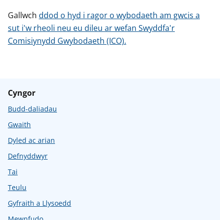
Gallwch
ddod o hyd i ragor o wybodaeth am gwcis a
sut i'w rheoli neu eu dileu ar wefan Swyddfa'r
Comisiynydd Gwybodaeth (ICO).
Cyngor
Budd-daliadau
Gwaith
Dyled ac arian
Defnyddwyr
Tai
Teulu
Gyfraith a Llysoedd
Mewnfudo