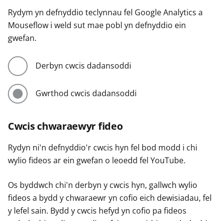
Rydym yn defnyddio teclynnau fel Google Analytics a
Mouseflow i weld sut mae pobl yn defnyddio ein
gwefan.
Derbyn cwcis dadansoddi
Gwrthod cwcis dadansoddi
Cwcis chwaraewyr fideo
Rydyn ni'n defnyddio'r cwcis hyn fel bod modd i chi
wylio fideos ar ein gwefan o leoedd fel YouTube.
Os byddwch chi'n derbyn y cwcis hyn, gallwch wylio
fideos a bydd y chwaraewr yn cofio eich dewisiadau, fel
y lefel sain. Bydd y cwcis hefyd yn cofio pa fideos