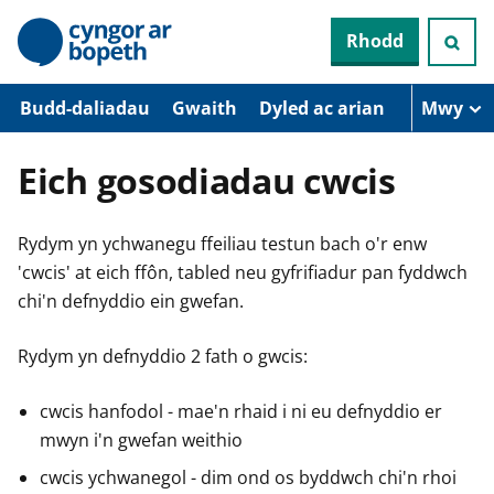
N
Rhodd
e
i
d
i
Budd-daliadau
Gwaith
Dyled ac arian
Mwy
o
i
’
Eich gosodiadau cwcis
r
p
r
Rydym yn ychwanegu ffeiliau testun bach o'r enw
i
f
'cwcis' at eich ffôn, tabled neu gyfrifiadur pan fyddwch
g
chi'n defnyddio ein gwefan.
y
n
n
Rydym yn defnyddio 2 fath o gwcis:
w
y
s
cwcis hanfodol - mae'n rhaid i ni eu defnyddio er
mwyn i'n gwefan weithio
cwcis ychwanegol - dim ond os byddwch chi'n rhoi