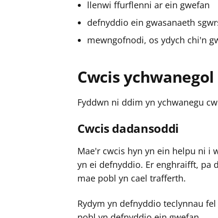
llenwi ffurflenni ar ein gwefan
defnyddio ein gwasanaeth sgwrs
mewngofnodi, os ydych chi'n gwe
Cwcis ychwanegol
Fyddwn ni ddim yn ychwanegu cwci
Cwcis dadansoddi
Mae'r cwcis hyn yn ein helpu ni i
yn ei defnyddio. Er enghraifft, p
mae pobl yn cael trafferth.
Rydym yn defnyddio teclynnau fel
pobl yn defnyddio ein gwefan.