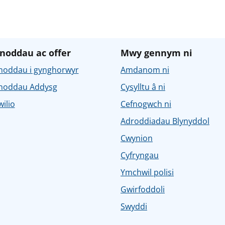
noddau ac offer
Mwy gennym ni
noddau i gynghorwyr
Amdanom ni
noddau Addysg
Cysylltu â ni
ilio
Cefnogwch ni
Adroddiadau Blynyddol
Cwynion
Cyfryngau
Ymchwil polisi
Gwirfoddoli
Swyddi