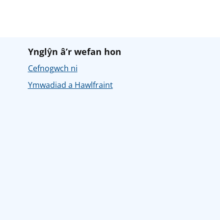
Ynglŷn â’r wefan hon
Cefnogwch ni
Ymwadiad a Hawlfraint