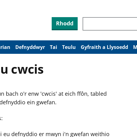
Rhodd
arian
Defnyddwyr
Tai
Teulu
Gyfraith a Llysoedd
M
u cwcis
 bach o'r enw 'cwcis' at eich ffôn, tabled
 defnyddio ein gwefan.
s:
ni eu defnyddio er mwyn i'n gwefan weithio