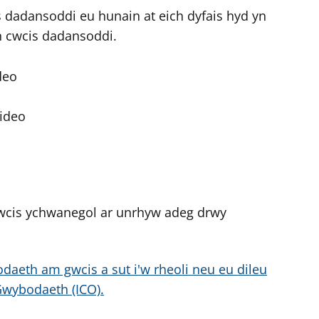
dadansoddi eu hunain at eich dyfais hyd yn
n cwcis dadansoddi.
deo
ideo
wcis ychwanegol ar unrhyw adeg drwy
daeth am gwcis a sut i'w rheoli neu eu dileu
Gwybodaeth (ICO).