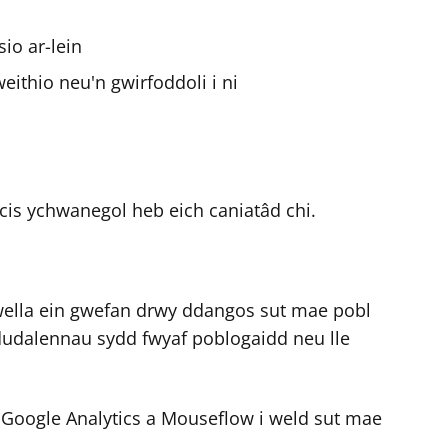
io ar-lein
ithio neu'n gwirfoddoli i ni
s ychwanegol heb eich caniatâd chi.
 wella ein gwefan drwy ddangos sut mae pobl
a dudalennau sydd fwyaf poblogaidd neu lle
 Google Analytics a Mouseflow i weld sut mae