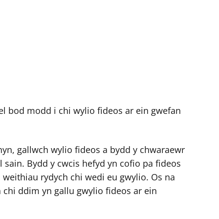
el bod modd i chi wylio fideos ar ein gwefan
hyn, gallwch wylio fideos a bydd y chwaraewr
el sain. Bydd y cwcis hefyd yn cofio pa fideos
o weithiau rydych chi wedi eu gwylio. Os na
chi ddim yn gallu gwylio fideos ar ein