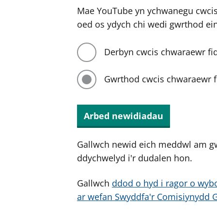
Mae YouTube yn ychwanegu cwcis 
oed os ydych chi wedi gwrthod ei
Derbyn cwcis chwaraewr fi
Gwrthod cwcis chwaraewr f
Arbed newidiadau
Gallwch newid eich meddwl am g
ddychwelyd i'r dudalen hon.
Gallwch
ddod o hyd i ragor o wybo
ar wefan Swyddfa'r Comisiynydd 