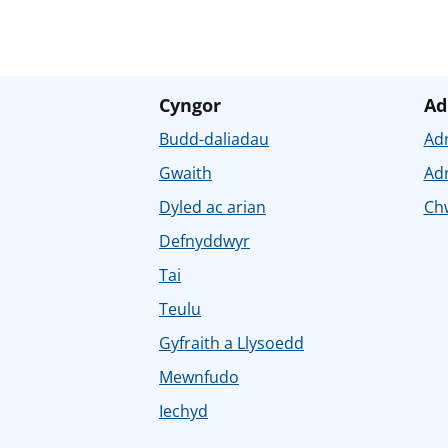
Cyngor
Ad
Budd-daliadau
Ad
Gwaith
Ad
Dyled ac arian
Chw
Defnyddwyr
Tai
Teulu
Gyfraith a Llysoedd
Mewnfudo
Iechyd