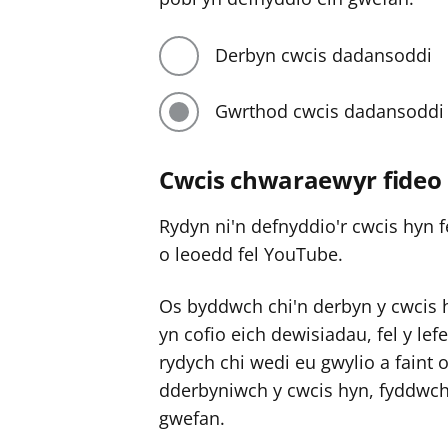
Derbyn cwcis dadansoddi
Gwrthod cwcis dadansoddi
Cwcis chwaraewyr fideo
Rydyn ni'n defnyddio'r cwcis hyn f
o leoedd fel YouTube.
Os byddwch chi'n derbyn y cwcis 
yn cofio eich dewisiadau, fel y lef
rydych chi wedi eu gwylio a faint 
dderbyniwch y cwcis hyn, fyddwch 
gwefan.