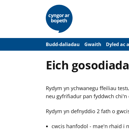
N
e
i
d
i
o
i
’
Budd-daliadau
Gwaith
Dyled ac 
r
p
r
Eich gosodiada
i
f
g
y
n
Rydym yn ychwanegu ffeiliau testun
n
w
neu gyfrifiadur pan fyddwch chi'n
y
s
Rydym yn defnyddio 2 fath o gwci
cwcis hanfodol - mae'n rhaid i 