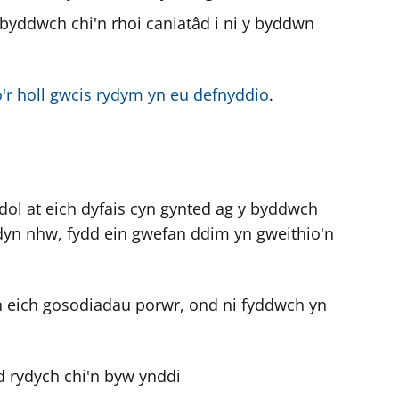
byddwch chi'n rhoi caniatâd i ni y byddwn
o'r holl gwcis rydym yn eu defnyddio
.
l at eich dyfais cyn gynted ag y byddwch
dyn nhw, fydd ein gwefan ddim yn gweithio'n
n eich gosodiadau porwr, ond ni fyddwch yn
d rydych chi'n byw ynddi