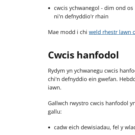
cwcis ychwanegol - dim ond os 
ni'n defnyddio'r rhain
Mae modd i chi
weld rhestr lawn 
Cwcis hanfodol
Rydym yn ychwanegu cwcis hanfodo
chi'n defnyddio ein gwefan. Hebd
iawn.
Gallwch rwystro cwcis hanfodol y
gallu:
cadw eich dewisiadau, fel y wla