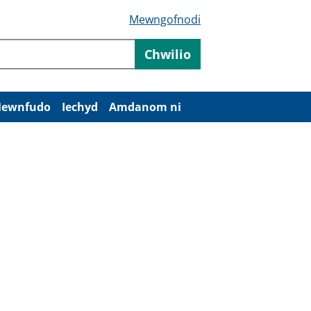
Mewngofnodi
Chwilio
ewnfudo
Iechyd
Amdanom ni