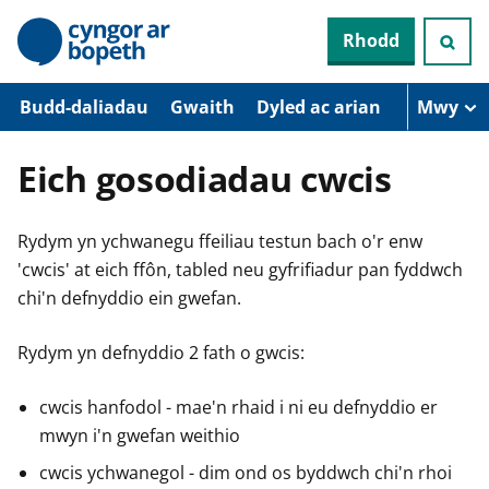
N
Rhodd
e
i
d
i
Budd-daliadau
Gwaith
Dyled ac arian
Mwy
o
i
’
Eich gosodiadau cwcis
r
p
r
Rydym yn ychwanegu ffeiliau testun bach o'r enw
i
f
'cwcis' at eich ffôn, tabled neu gyfrifiadur pan fyddwch
g
chi'n defnyddio ein gwefan.
y
n
n
Rydym yn defnyddio 2 fath o gwcis:
w
y
s
cwcis hanfodol - mae'n rhaid i ni eu defnyddio er
mwyn i'n gwefan weithio
cwcis ychwanegol - dim ond os byddwch chi'n rhoi