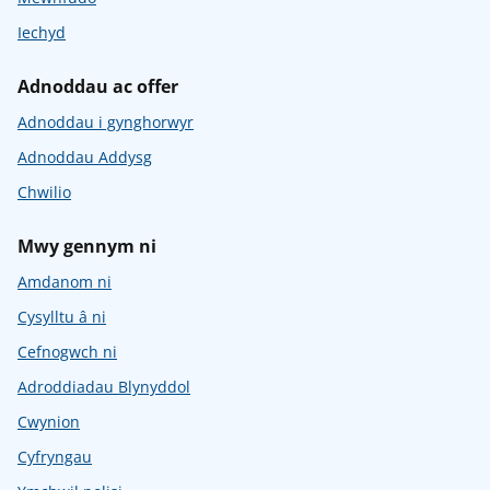
Iechyd
Adnoddau ac offer
Adnoddau i gynghorwyr
Adnoddau Addysg
Chwilio
Mwy gennym ni
Amdanom ni
Cysylltu â ni
Cefnogwch ni
Adroddiadau Blynyddol
Cwynion
Cyfryngau