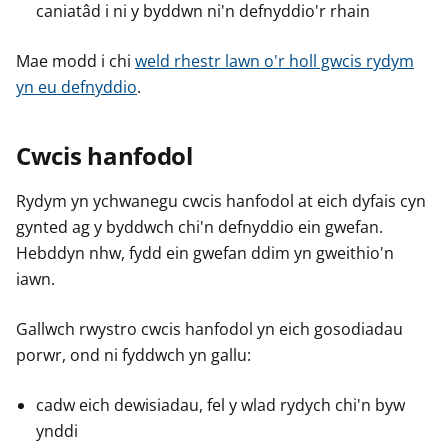
caniatâd i ni y byddwn ni'n defnyddio'r rhain
Mae modd i chi
weld rhestr lawn o'r holl gwcis rydym
yn eu defnyddio
.
Cwcis hanfodol
Rydym yn ychwanegu cwcis hanfodol at eich dyfais cyn
gynted ag y byddwch chi'n defnyddio ein gwefan.
Hebddyn nhw, fydd ein gwefan ddim yn gweithio'n
iawn.
Gallwch rwystro cwcis hanfodol yn eich gosodiadau
porwr, ond ni fyddwch yn gallu:
cadw eich dewisiadau, fel y wlad rydych chi'n byw
ynddi