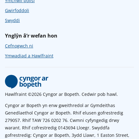
Ymchwil polisi
Gwirfoddoli
Swyddi
Ynglŷn â’r wefan hon
Cefnogwch ni
Ymwadiad a Hawlfraint
Hawlfraint ©2026 Cyngor ar Bopeth. Cedwir pob hawl.
Cyngor ar Bopeth yn enw gweithredol ar Gymdeithas
Genedlaethol Cyngor ar Bopeth. Rhif elusen gofrestredig
279057. Rhif TAW 726 0202 76. Cwmni cyfyngedig drwy
warant. Rhif cofrestredig 0143694 Lloegr. Swyddfa
gofrestredig: Cyngor ar Bopeth, 3ydd Llawr, 1 Easton Street,