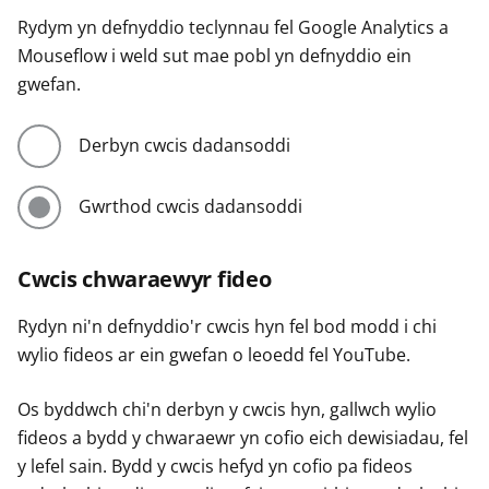
Rydym yn defnyddio teclynnau fel Google Analytics a
Mouseflow i weld sut mae pobl yn defnyddio ein
gwefan.
Derbyn cwcis dadansoddi
Gwrthod cwcis dadansoddi
Cwcis chwaraewyr fideo
Rydyn ni'n defnyddio'r cwcis hyn fel bod modd i chi
wylio fideos ar ein gwefan o leoedd fel YouTube.
Os byddwch chi'n derbyn y cwcis hyn, gallwch wylio
fideos a bydd y chwaraewr yn cofio eich dewisiadau, fel
y lefel sain. Bydd y cwcis hefyd yn cofio pa fideos