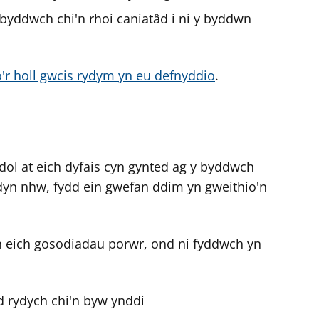
byddwch chi'n rhoi caniatâd i ni y byddwn
o'r holl gwcis rydym yn eu defnyddio
.
l at eich dyfais cyn gynted ag y byddwch
dyn nhw, fydd ein gwefan ddim yn gweithio'n
n eich gosodiadau porwr, ond ni fyddwch yn
d rydych chi'n byw ynddi