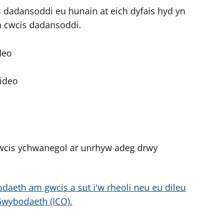
dadansoddi eu hunain at eich dyfais hyd yn
n cwcis dadansoddi.
deo
ideo
wcis ychwanegol ar unrhyw adeg drwy
daeth am gwcis a sut i'w rheoli neu eu dileu
Gwybodaeth (ICO).