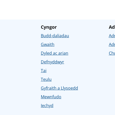
Cyngor
Ad
Budd-daliadau
Ad
Gwaith
Ad
Dyled ac arian
Chw
Defnyddwyr
Tai
Teulu
Gyfraith a Llysoedd
Mewnfudo
Iechyd