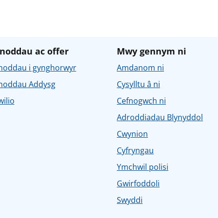
noddau ac offer
Mwy gennym ni
noddau i gynghorwyr
Amdanom ni
noddau Addysg
Cysylltu â ni
ilio
Cefnogwch ni
Adroddiadau Blynyddol
Cwynion
Cyfryngau
Ymchwil polisi
Gwirfoddoli
Swyddi