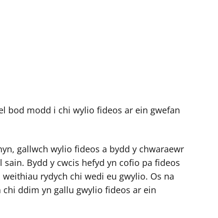
el bod modd i chi wylio fideos ar ein gwefan
hyn, gallwch wylio fideos a bydd y chwaraewr
el sain. Bydd y cwcis hefyd yn cofio pa fideos
o weithiau rydych chi wedi eu gwylio. Os na
chi ddim yn gallu gwylio fideos ar ein