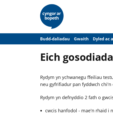
N
e
i
d
i
o
i
’
Budd-daliadau
Gwaith
Dyled ac 
r
p
r
Eich gosodiada
i
f
g
y
n
Rydym yn ychwanegu ffeiliau testun
n
w
neu gyfrifiadur pan fyddwch chi'n
y
s
Rydym yn defnyddio 2 fath o gwci
cwcis hanfodol - mae'n rhaid i 