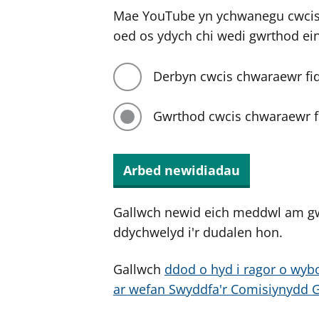
Mae YouTube yn ychwanegu cwcis 
oed os ydych chi wedi gwrthod ei
Derbyn cwcis chwaraewr fi
Gwrthod cwcis chwaraewr f
Arbed newidiadau
Gallwch newid eich meddwl am g
ddychwelyd i'r dudalen hon.
Gallwch
ddod o hyd i ragor o wybo
ar wefan Swyddfa'r Comisiynydd 