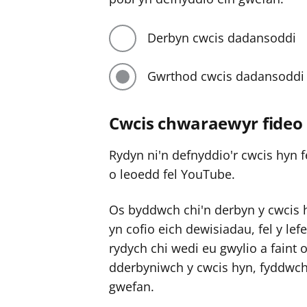
Derbyn cwcis dadansoddi
Gwrthod cwcis dadansoddi
Cwcis chwaraewyr fideo
Rydyn ni'n defnyddio'r cwcis hyn f
o leoedd fel YouTube.
Os byddwch chi'n derbyn y cwcis 
yn cofio eich dewisiadau, fel y lef
rydych chi wedi eu gwylio a faint 
dderbyniwch y cwcis hyn, fyddwch 
gwefan.