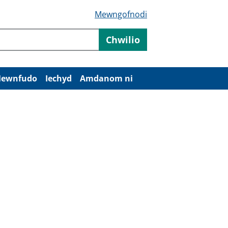
Mewngofnodi
Chwilio
ewnfudo
Iechyd
Amdanom ni