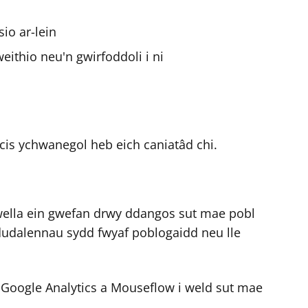
io ar-lein
ithio neu'n gwirfoddoli i ni
s ychwanegol heb eich caniatâd chi.
 wella ein gwefan drwy ddangos sut mae pobl
a dudalennau sydd fwyaf poblogaidd neu lle
 Google Analytics a Mouseflow i weld sut mae