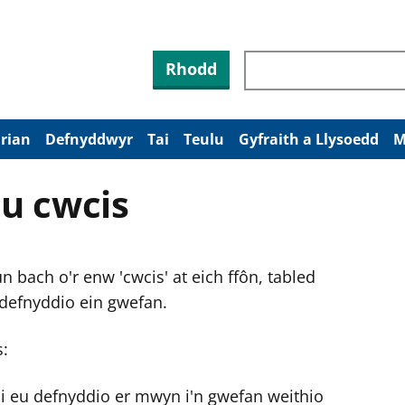
Rhodd
arian
Defnyddwyr
Tai
Teulu
Gyfraith a Llysoedd
M
u cwcis
 bach o'r enw 'cwcis' at eich ffôn, tabled
 defnyddio ein gwefan.
s:
ni eu defnyddio er mwyn i'n gwefan weithio