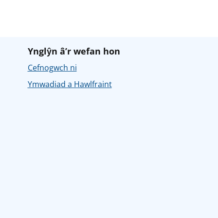
Ynglŷn â’r wefan hon
Cefnogwch ni
Ymwadiad a Hawlfraint