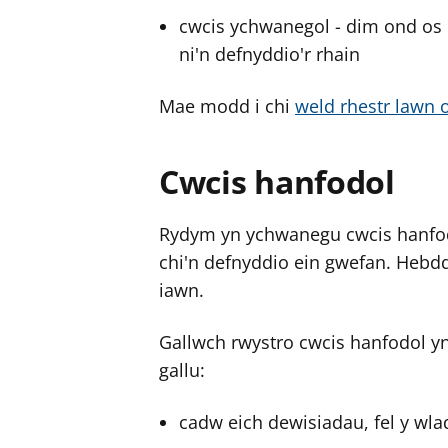
cwcis ychwanegol - dim ond os 
ni'n defnyddio'r rhain
Mae modd i chi
weld rhestr lawn 
Cwcis hanfodol
Rydym yn ychwanegu cwcis hanfodo
chi'n defnyddio ein gwefan. Hebd
iawn.
Gallwch rwystro cwcis hanfodol y
gallu:
cadw eich dewisiadau, fel y wla