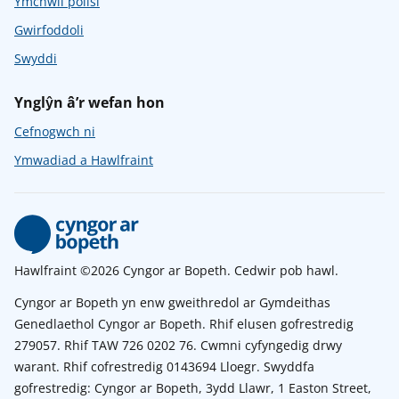
Ymchwil polisi
Gwirfoddoli
Swyddi
Ynglŷn â’r wefan hon
Cefnogwch ni
Ymwadiad a Hawlfraint
Hawlfraint ©2026 Cyngor ar Bopeth. Cedwir pob hawl.
Cyngor ar Bopeth yn enw gweithredol ar Gymdeithas
Genedlaethol Cyngor ar Bopeth. Rhif elusen gofrestredig
279057. Rhif TAW 726 0202 76. Cwmni cyfyngedig drwy
warant. Rhif cofrestredig 0143694 Lloegr. Swyddfa
gofrestredig: Cyngor ar Bopeth, 3ydd Llawr, 1 Easton Street,