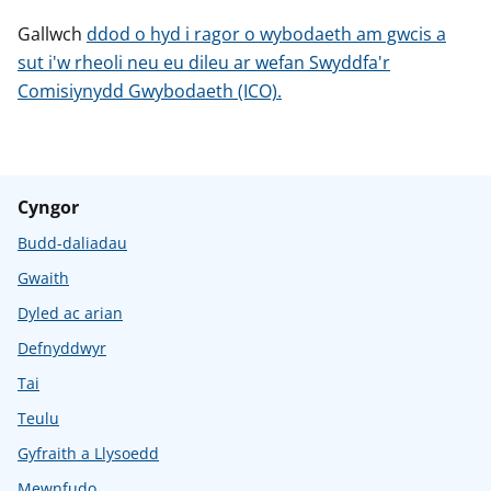
Gallwch
ddod o hyd i ragor o wybodaeth am gwcis a
sut i'w rheoli neu eu dileu ar wefan Swyddfa'r
Comisiynydd Gwybodaeth (ICO).
Cyngor
Budd-daliadau
Gwaith
Dyled ac arian
Defnyddwyr
Tai
Teulu
Gyfraith a Llysoedd
Mewnfudo