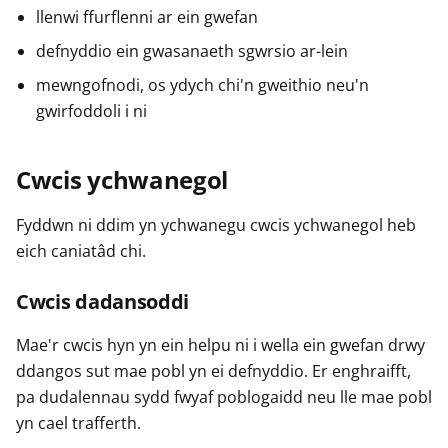
llenwi ffurflenni ar ein gwefan
defnyddio ein gwasanaeth sgwrsio ar-lein
mewngofnodi, os ydych chi'n gweithio neu'n
gwirfoddoli i ni
Cwcis ychwanegol
Fyddwn ni ddim yn ychwanegu cwcis ychwanegol heb
eich caniatâd chi.
Cwcis dadansoddi
Mae'r cwcis hyn yn ein helpu ni i wella ein gwefan drwy
ddangos sut mae pobl yn ei defnyddio. Er enghraifft,
pa dudalennau sydd fwyaf poblogaidd neu lle mae pobl
yn cael trafferth.