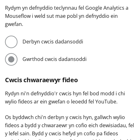
Rydym yn defnyddio teclynnau fel Google Analytics a
Mouseflow i weld sut mae pobl yn defnyddio ein
gwefan.
Derbyn cwcis dadansoddi
Gwrthod cwcis dadansoddi
Cwcis chwaraewyr fideo
Rydyn ni'n defnyddio'r cwcis hyn fel bod modd i chi
wylio fideos ar ein gwefan o leoedd fel YouTube.
Os byddwch chi'n derbyn y cwcis hyn, gallwch wylio
fideos a bydd y chwaraewr yn cofio eich dewisiadau, fel
y lefel sain. Bydd y cwcis hefyd yn cofio pa fideos