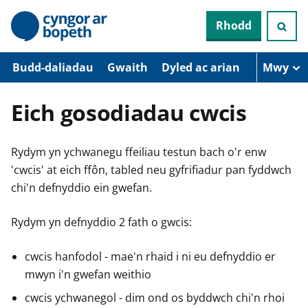
N
Rhodd
e
i
d
i
Budd-daliadau
Gwaith
Dyled ac arian
Mwy
o
i
’
Eich gosodiadau cwcis
r
p
r
Rydym yn ychwanegu ffeiliau testun bach o'r enw
i
f
'cwcis' at eich ffôn, tabled neu gyfrifiadur pan fyddwch
g
chi'n defnyddio ein gwefan.
y
n
n
Rydym yn defnyddio 2 fath o gwcis:
w
y
s
cwcis hanfodol - mae'n rhaid i ni eu defnyddio er
mwyn i'n gwefan weithio
cwcis ychwanegol - dim ond os byddwch chi'n rhoi