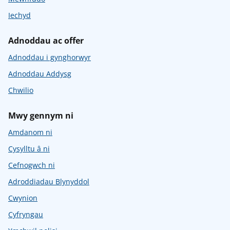
Iechyd
Adnoddau ac offer
Adnoddau i gynghorwyr
Adnoddau Addysg
Chwilio
Mwy gennym ni
Amdanom ni
Cysylltu â ni
Cefnogwch ni
Adroddiadau Blynyddol
Cwynion
Cyfryngau