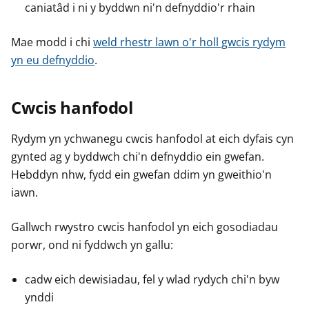
caniatâd i ni y byddwn ni'n defnyddio'r rhain
Mae modd i chi
weld rhestr lawn o'r holl gwcis rydym
yn eu defnyddio
.
Cwcis hanfodol
Rydym yn ychwanegu cwcis hanfodol at eich dyfais cyn
gynted ag y byddwch chi'n defnyddio ein gwefan.
Hebddyn nhw, fydd ein gwefan ddim yn gweithio'n
iawn.
Gallwch rwystro cwcis hanfodol yn eich gosodiadau
porwr, ond ni fyddwch yn gallu:
cadw eich dewisiadau, fel y wlad rydych chi'n byw
ynddi