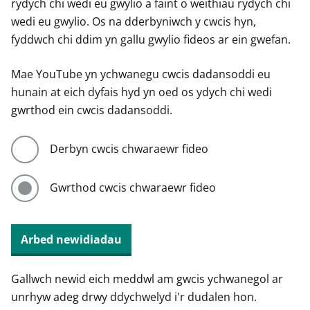
rydych chi wedi eu gwylio a faint o weithiau rydych chi
wedi eu gwylio. Os na dderbyniwch y cwcis hyn,
fyddwch chi ddim yn gallu gwylio fideos ar ein gwefan.
Mae YouTube yn ychwanegu cwcis dadansoddi eu
hunain at eich dyfais hyd yn oed os ydych chi wedi
gwrthod ein cwcis dadansoddi.
Derbyn cwcis chwaraewr fideo
Gwrthod cwcis chwaraewr fideo
Arbed newidiadau
Gallwch newid eich meddwl am gwcis ychwanegol ar
unrhyw adeg drwy ddychwelyd i'r dudalen hon.