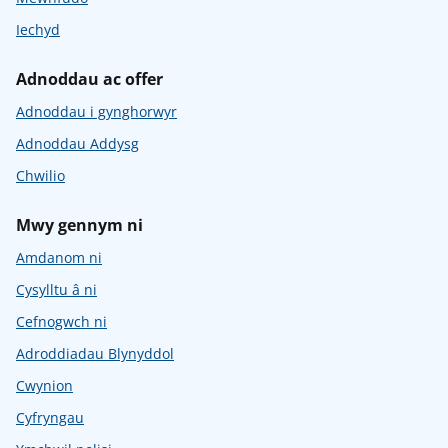
Iechyd
Adnoddau ac offer
Adnoddau i gynghorwyr
Adnoddau Addysg
Chwilio
Mwy gennym ni
Amdanom ni
Cysylltu â ni
Cefnogwch ni
Adroddiadau Blynyddol
Cwynion
Cyfryngau