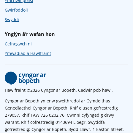
Ymchwil polisi
Gwirfoddoli
Swyddi
Ynglŷn â’r wefan hon
Cefnogwch ni
Ymwadiad a Hawlfraint
Hawlfraint ©2026 Cyngor ar Bopeth. Cedwir pob hawl.
Cyngor ar Bopeth yn enw gweithredol ar Gymdeithas
Genedlaethol Cyngor ar Bopeth. Rhif elusen gofrestredig
279057. Rhif TAW 726 0202 76. Cwmni cyfyngedig drwy
warant. Rhif cofrestredig 0143694 Lloegr. Swyddfa
gofrestredig: Cyngor ar Bopeth, 3ydd Llawr, 1 Easton Street,