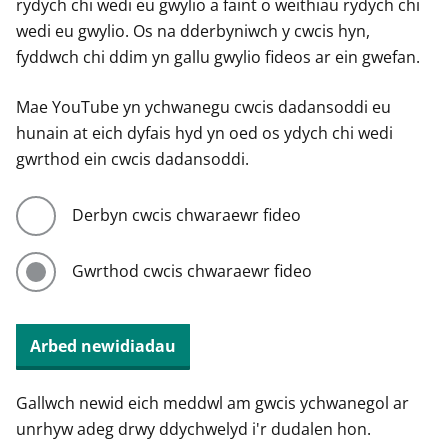
rydych chi wedi eu gwylio a faint o weithiau rydych chi
wedi eu gwylio. Os na dderbyniwch y cwcis hyn,
fyddwch chi ddim yn gallu gwylio fideos ar ein gwefan.
Mae YouTube yn ychwanegu cwcis dadansoddi eu
hunain at eich dyfais hyd yn oed os ydych chi wedi
gwrthod ein cwcis dadansoddi.
Derbyn cwcis chwaraewr fideo
Gwrthod cwcis chwaraewr fideo
Arbed newidiadau
Gallwch newid eich meddwl am gwcis ychwanegol ar
unrhyw adeg drwy ddychwelyd i'r dudalen hon.