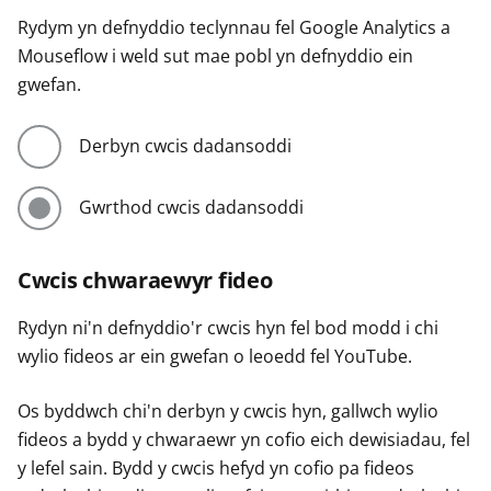
Rydym yn defnyddio teclynnau fel Google Analytics a
Mouseflow i weld sut mae pobl yn defnyddio ein
gwefan.
Derbyn cwcis dadansoddi
Gwrthod cwcis dadansoddi
Cwcis chwaraewyr fideo
Rydyn ni'n defnyddio'r cwcis hyn fel bod modd i chi
wylio fideos ar ein gwefan o leoedd fel YouTube.
Os byddwch chi'n derbyn y cwcis hyn, gallwch wylio
fideos a bydd y chwaraewr yn cofio eich dewisiadau, fel
y lefel sain. Bydd y cwcis hefyd yn cofio pa fideos