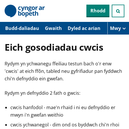
N
Rhodd
e
i
d
i
Budd-daliadau
Gwaith
Dyled ac arian
Mwy
o
i
’
Eich gosodiadau cwcis
r
p
r
Rydym yn ychwanegu ffeiliau testun bach o'r enw
i
f
'cwcis' at eich ffôn, tabled neu gyfrifiadur pan fyddwch
g
chi'n defnyddio ein gwefan.
y
n
n
Rydym yn defnyddio 2 fath o gwcis:
w
y
s
cwcis hanfodol - mae'n rhaid i ni eu defnyddio er
mwyn i'n gwefan weithio
cwcis ychwanegol - dim ond os byddwch chi'n rhoi