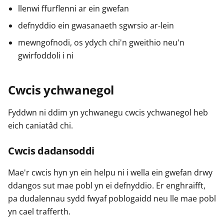
llenwi ffurflenni ar ein gwefan
defnyddio ein gwasanaeth sgwrsio ar-lein
mewngofnodi, os ydych chi'n gweithio neu'n
gwirfoddoli i ni
Cwcis ychwanegol
Fyddwn ni ddim yn ychwanegu cwcis ychwanegol heb
eich caniatâd chi.
Cwcis dadansoddi
Mae'r cwcis hyn yn ein helpu ni i wella ein gwefan drwy
ddangos sut mae pobl yn ei defnyddio. Er enghraifft,
pa dudalennau sydd fwyaf poblogaidd neu lle mae pobl
yn cael trafferth.