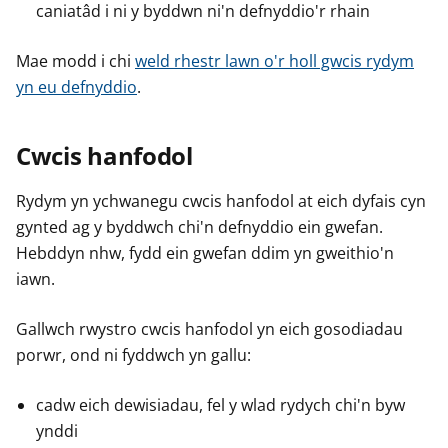
caniatâd i ni y byddwn ni'n defnyddio'r rhain
Mae modd i chi
weld rhestr lawn o'r holl gwcis rydym
yn eu defnyddio
.
Cwcis hanfodol
Rydym yn ychwanegu cwcis hanfodol at eich dyfais cyn
gynted ag y byddwch chi'n defnyddio ein gwefan.
Hebddyn nhw, fydd ein gwefan ddim yn gweithio'n
iawn.
Gallwch rwystro cwcis hanfodol yn eich gosodiadau
porwr, ond ni fyddwch yn gallu:
cadw eich dewisiadau, fel y wlad rydych chi'n byw
ynddi