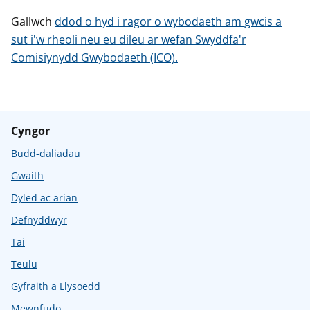
Gallwch
ddod o hyd i ragor o wybodaeth am gwcis a
sut i'w rheoli neu eu dileu ar wefan Swyddfa'r
Comisiynydd Gwybodaeth (ICO).
Cyngor
Budd-daliadau
Gwaith
Dyled ac arian
Defnyddwyr
Tai
Teulu
Gyfraith a Llysoedd
Mewnfudo