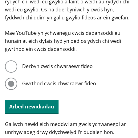
rydych chi wedi eu gwylio a faint o weithiau rydych chi
wedi eu gwylio. Os na dderbyniwch y cwcis hyn,
fyddwch chi ddim yn gallu gwylio fideos ar ein gwefan.
Mae YouTube yn ychwanegu cwcis dadansoddi eu
hunain at eich dyfais hyd yn oed os ydych chi wedi
gwrthod ein cwcis dadansoddi.
Derbyn cwcis chwaraewr fideo
Gwrthod cwcis chwaraewr fideo
Arbed newidiadau
Gallwch newid eich meddwl am gwcis ychwanegol ar
unrhyw adeg drwy ddychwelyd i'r dudalen hon.