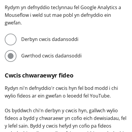
Rydym yn defnyddio teclynnau fel Google Analytics a
Mouseflow i weld sut mae pobl yn defnyddio ein
gwefan.
Derbyn cwcis dadansoddi
Gwrthod cwcis dadansoddi
Cwcis chwaraewyr fideo
Rydyn ni'n defnyddio'r cwcis hyn fel bod modd i chi
wylio fideos ar ein gwefan o leoedd fel YouTube.
Os byddwch chi'n derbyn y cwcis hyn, gallwch wylio
fideos a bydd y chwaraewr yn cofio eich dewisiadau, fel
y lefel sain. Bydd y cwcis hefyd yn cofio pa fideos