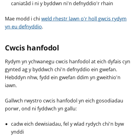
caniatâd i ni y byddwn ni'n defnyddio'r rhain
Mae modd i chi
weld rhestr lawn o'r holl gwcis rydym
yn eu defnyddio
.
Cwcis hanfodol
Rydym yn ychwanegu cwcis hanfodol at eich dyfais cyn
gynted ag y byddwch chi'n defnyddio ein gwefan.
Hebddyn nhw, fydd ein gwefan ddim yn gweithio'n
iawn.
Gallwch rwystro cwcis hanfodol yn eich gosodiadau
porwr, ond ni fyddwch yn gallu:
cadw eich dewisiadau, fel y wlad rydych chi'n byw
ynddi