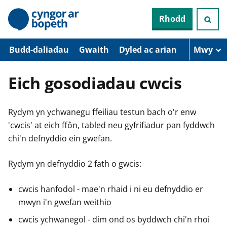
N
Rhodd
e
i
d
i
Budd-daliadau
Gwaith
Dyled ac arian
Mwy
o
i
’
Eich gosodiadau cwcis
r
p
r
Rydym yn ychwanegu ffeiliau testun bach o'r enw
i
f
'cwcis' at eich ffôn, tabled neu gyfrifiadur pan fyddwch
g
chi'n defnyddio ein gwefan.
y
n
n
Rydym yn defnyddio 2 fath o gwcis:
w
y
s
cwcis hanfodol - mae'n rhaid i ni eu defnyddio er
mwyn i'n gwefan weithio
cwcis ychwanegol - dim ond os byddwch chi'n rhoi