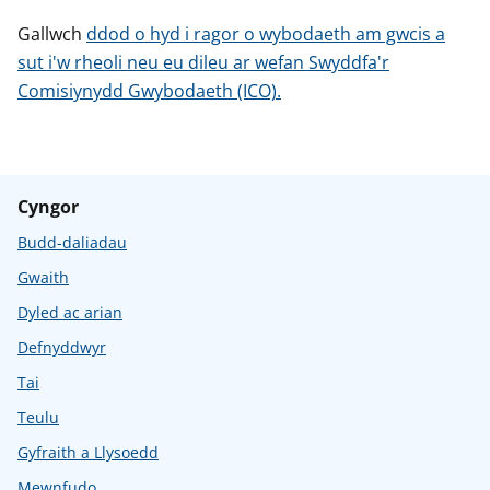
Gallwch
ddod o hyd i ragor o wybodaeth am gwcis a
sut i'w rheoli neu eu dileu ar wefan Swyddfa'r
Comisiynydd Gwybodaeth (ICO).
Cyngor
Budd-daliadau
Gwaith
Dyled ac arian
Defnyddwyr
Tai
Teulu
Gyfraith a Llysoedd
Mewnfudo