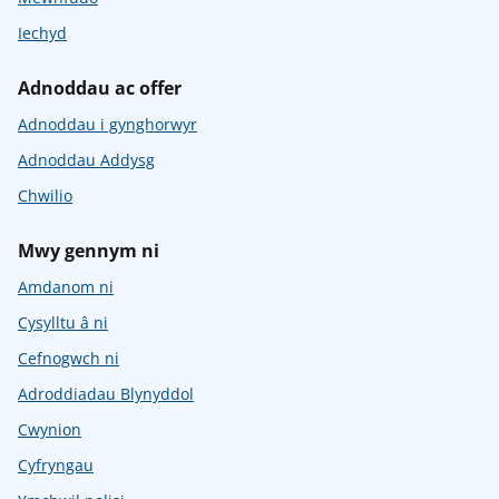
Iechyd
Adnoddau ac offer
Adnoddau i gynghorwyr
Adnoddau Addysg
Chwilio
Mwy gennym ni
Amdanom ni
Cysylltu â ni
Cefnogwch ni
Adroddiadau Blynyddol
Cwynion
Cyfryngau