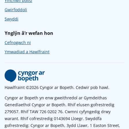
Ymchwil polisi
Gwirfoddoli
Swyddi
Ynglŷn â’r wefan hon
Cefnogwch ni
Ymwadiad a Hawlfraint
Hawlfraint ©2026 Cyngor ar Bopeth. Cedwir pob hawl.
Cyngor ar Bopeth yn enw gweithredol ar Gymdeithas
Genedlaethol Cyngor ar Bopeth. Rhif elusen gofrestredig
279057. Rhif TAW 726 0202 76. Cwmni cyfyngedig drwy
warant. Rhif cofrestredig 0143694 Lloegr. Swyddfa
gofrestredig: Cyngor ar Bopeth, 3ydd Llawr, 1 Easton Street,