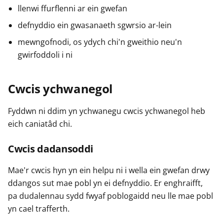
llenwi ffurflenni ar ein gwefan
defnyddio ein gwasanaeth sgwrsio ar-lein
mewngofnodi, os ydych chi'n gweithio neu'n
gwirfoddoli i ni
Cwcis ychwanegol
Fyddwn ni ddim yn ychwanegu cwcis ychwanegol heb
eich caniatâd chi.
Cwcis dadansoddi
Mae'r cwcis hyn yn ein helpu ni i wella ein gwefan drwy
ddangos sut mae pobl yn ei defnyddio. Er enghraifft,
pa dudalennau sydd fwyaf poblogaidd neu lle mae pobl
yn cael trafferth.