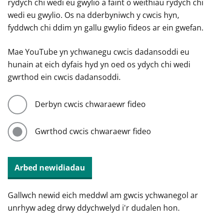
rydych chi wedi eu gwylio a faint o weithiau rydych chi
wedi eu gwylio. Os na dderbyniwch y cwcis hyn,
fyddwch chi ddim yn gallu gwylio fideos ar ein gwefan.
Mae YouTube yn ychwanegu cwcis dadansoddi eu
hunain at eich dyfais hyd yn oed os ydych chi wedi
gwrthod ein cwcis dadansoddi.
Derbyn cwcis chwaraewr fideo
Gwrthod cwcis chwaraewr fideo
Arbed newidiadau
Gallwch newid eich meddwl am gwcis ychwanegol ar
unrhyw adeg drwy ddychwelyd i'r dudalen hon.