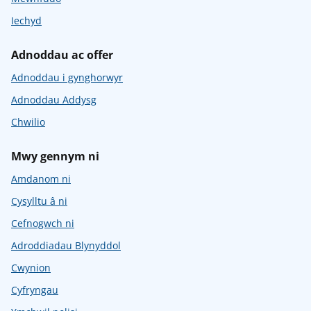
Iechyd
Adnoddau ac offer
Adnoddau i gynghorwyr
Adnoddau Addysg
Chwilio
Mwy gennym ni
Amdanom ni
Cysylltu â ni
Cefnogwch ni
Adroddiadau Blynyddol
Cwynion
Cyfryngau