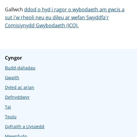
Gallwch
ddod o hyd i ragor o wybodaeth am gwcis a
sut i'w rheoli neu eu dileu ar wefan Swyddfa'r
Comisiynydd Gwybodaeth (ICO).
Cyngor
Budd-daliadau
Gwaith
Dyled ac arian
Defnyddwyr
Tai
Teulu
Gyfraith a Llysoedd
Mewnfudo