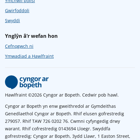
Ymchwil polisi
Gwirfoddoli
Swyddi
Ynglŷn â’r wefan hon
Cefnogwch ni
Ymwadiad a Hawlfraint
Hawlfraint ©2026 Cyngor ar Bopeth. Cedwir pob hawl.
Cyngor ar Bopeth yn enw gweithredol ar Gymdeithas
Genedlaethol Cyngor ar Bopeth. Rhif elusen gofrestredig
279057. Rhif TAW 726 0202 76. Cwmni cyfyngedig drwy
warant. Rhif cofrestredig 0143694 Lloegr. Swyddfa
gofrestredig: Cyngor ar Bopeth, 3ydd Llawr, 1 Easton Street,