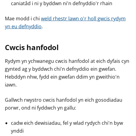
caniatâd i ni y byddwn ni'n defnyddio'r rhain
Mae modd i chi
weld rhestr lawn o'r holl gwcis rydym
yn eu defnyddio
.
Cwcis hanfodol
Rydym yn ychwanegu cwcis hanfodol at eich dyfais cyn
gynted ag y byddwch chi'n defnyddio ein gwefan.
Hebddyn nhw, fydd ein gwefan ddim yn gweithio'n
iawn.
Gallwch rwystro cwcis hanfodol yn eich gosodiadau
porwr, ond ni fyddwch yn gallu:
cadw eich dewisiadau, fel y wlad rydych chi'n byw
ynddi