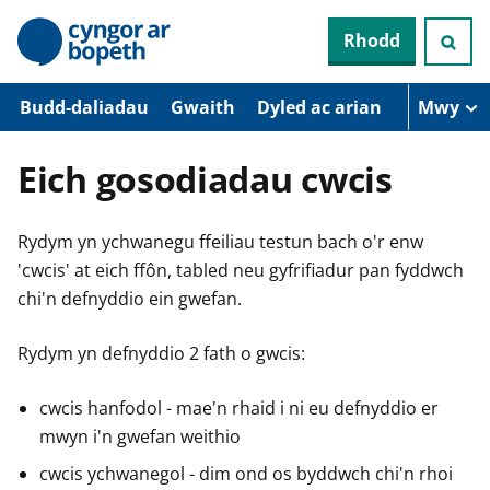
N
Rhodd
e
i
d
i
Budd-daliadau
Gwaith
Dyled ac arian
Mwy
o
i
’
Eich gosodiadau cwcis
r
p
r
Rydym yn ychwanegu ffeiliau testun bach o'r enw
i
f
'cwcis' at eich ffôn, tabled neu gyfrifiadur pan fyddwch
g
chi'n defnyddio ein gwefan.
y
n
n
Rydym yn defnyddio 2 fath o gwcis:
w
y
s
cwcis hanfodol - mae'n rhaid i ni eu defnyddio er
mwyn i'n gwefan weithio
cwcis ychwanegol - dim ond os byddwch chi'n rhoi