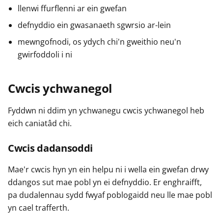
llenwi ffurflenni ar ein gwefan
defnyddio ein gwasanaeth sgwrsio ar-lein
mewngofnodi, os ydych chi'n gweithio neu'n
gwirfoddoli i ni
Cwcis ychwanegol
Fyddwn ni ddim yn ychwanegu cwcis ychwanegol heb
eich caniatâd chi.
Cwcis dadansoddi
Mae'r cwcis hyn yn ein helpu ni i wella ein gwefan drwy
ddangos sut mae pobl yn ei defnyddio. Er enghraifft,
pa dudalennau sydd fwyaf poblogaidd neu lle mae pobl
yn cael trafferth.