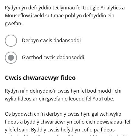
Rydym yn defnyddio teclynnau fel Google Analytics a
Mouseflow i weld sut mae pobl yn defnyddio ein
gwefan.
Derbyn cwcis dadansoddi
Gwrthod cwcis dadansoddi
Cwcis chwaraewyr fideo
Rydyn ni'n defnyddio'r cwcis hyn fel bod modd i chi
wylio fideos ar ein gwefan o leoedd fel YouTube.
Os byddwch chi'n derbyn y cwcis hyn, gallwch wylio
fideos a bydd y chwaraewr yn cofio eich dewisiadau, fel
y lefel sain. Bydd y cwcis hefyd yn cofio pa fideos