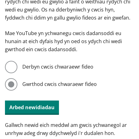
rydych chi wedi eu gwylio a faint o weithiau rydych chi
wedi eu gwylio. Os na dderbyniwch y cwcis hyn,
fyddwch chi ddim yn gallu gwylio fideos ar ein gwefan.
Mae YouTube yn ychwanegu cwcis dadansoddi eu
hunain at eich dyfais hyd yn oed os ydych chi wedi
gwrthod ein cwcis dadansoddi.
Derbyn cwcis chwaraewr fideo
Gwrthod cwcis chwaraewr fideo
Arbed newidiadau
Gallwch newid eich meddwl am gwcis ychwanegol ar
unrhyw adeg drwy ddychwelyd i'r dudalen hon.