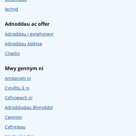
Iechyd
Adnoddau ac offer
Adnoddau i gynghorwyr
Adnoddau Addysg
Chwilio
Mwy gennym ni
Amdanom ni
Cysylltu â ni
Cefnogwch ni
Adroddiadau Blynyddol
Cwynion
Cyfryngau