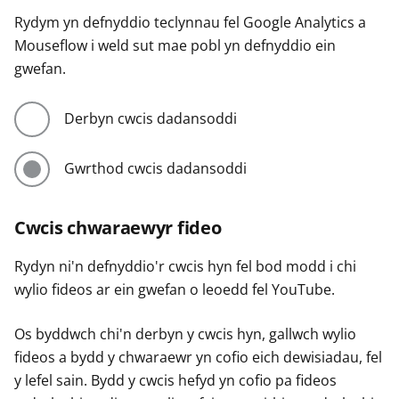
Rydym yn defnyddio teclynnau fel Google Analytics a
Mouseflow i weld sut mae pobl yn defnyddio ein
gwefan.
Derbyn cwcis dadansoddi
Gwrthod cwcis dadansoddi
Cwcis chwaraewyr fideo
Rydyn ni'n defnyddio'r cwcis hyn fel bod modd i chi
wylio fideos ar ein gwefan o leoedd fel YouTube.
Os byddwch chi'n derbyn y cwcis hyn, gallwch wylio
fideos a bydd y chwaraewr yn cofio eich dewisiadau, fel
y lefel sain. Bydd y cwcis hefyd yn cofio pa fideos