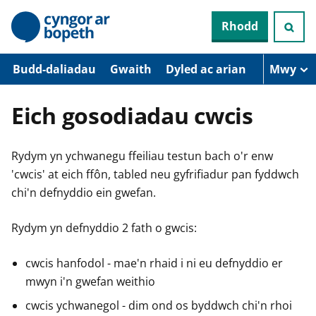
N
Rhodd
e
i
d
i
Budd-daliadau
Gwaith
Dyled ac arian
Mwy
o
i
’
Eich gosodiadau cwcis
r
p
r
Rydym yn ychwanegu ffeiliau testun bach o'r enw
i
f
'cwcis' at eich ffôn, tabled neu gyfrifiadur pan fyddwch
g
chi'n defnyddio ein gwefan.
y
n
n
Rydym yn defnyddio 2 fath o gwcis:
w
y
s
cwcis hanfodol - mae'n rhaid i ni eu defnyddio er
mwyn i'n gwefan weithio
cwcis ychwanegol - dim ond os byddwch chi'n rhoi