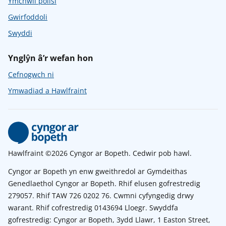
Ymchwil polisi
Gwirfoddoli
Swyddi
Ynglŷn â’r wefan hon
Cefnogwch ni
Ymwadiad a Hawlfraint
Hawlfraint ©2026 Cyngor ar Bopeth. Cedwir pob hawl.
Cyngor ar Bopeth yn enw gweithredol ar Gymdeithas
Genedlaethol Cyngor ar Bopeth. Rhif elusen gofrestredig
279057. Rhif TAW 726 0202 76. Cwmni cyfyngedig drwy
warant. Rhif cofrestredig 0143694 Lloegr. Swyddfa
gofrestredig: Cyngor ar Bopeth, 3ydd Llawr, 1 Easton Street,