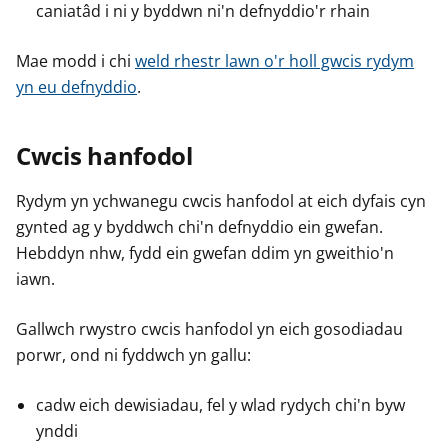
caniatâd i ni y byddwn ni'n defnyddio'r rhain
Mae modd i chi
weld rhestr lawn o'r holl gwcis rydym
yn eu defnyddio
.
Cwcis hanfodol
Rydym yn ychwanegu cwcis hanfodol at eich dyfais cyn
gynted ag y byddwch chi'n defnyddio ein gwefan.
Hebddyn nhw, fydd ein gwefan ddim yn gweithio'n
iawn.
Gallwch rwystro cwcis hanfodol yn eich gosodiadau
porwr, ond ni fyddwch yn gallu:
cadw eich dewisiadau, fel y wlad rydych chi'n byw
ynddi