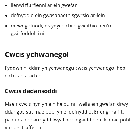
llenwi ffurflenni ar ein gwefan
defnyddio ein gwasanaeth sgwrsio ar-lein
mewngofnodi, os ydych chi'n gweithio neu'n
gwirfoddoli i ni
Cwcis ychwanegol
Fyddwn ni ddim yn ychwanegu cwcis ychwanegol heb
eich caniatâd chi.
Cwcis dadansoddi
Mae'r cwcis hyn yn ein helpu ni i wella ein gwefan drwy
ddangos sut mae pobl yn ei defnyddio. Er enghraifft,
pa dudalennau sydd fwyaf poblogaidd neu lle mae pobl
yn cael trafferth.