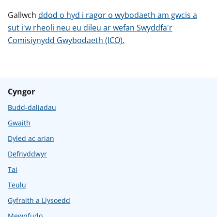
Gallwch
ddod o hyd i ragor o wybodaeth am gwcis a
sut i'w rheoli neu eu dileu ar wefan Swyddfa'r
Comisiynydd Gwybodaeth (ICO).
Cyngor
Budd-daliadau
Gwaith
Dyled ac arian
Defnyddwyr
Tai
Teulu
Gyfraith a Llysoedd
Mewnfudo