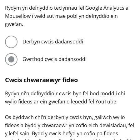
Rydym yn defnyddio teclynnau fel Google Analytics a
Mouseflow i weld sut mae pobl yn defnyddio ein
gwefan.
Derbyn cwcis dadansoddi
Gwrthod cwcis dadansoddi
Cwcis chwaraewyr fideo
Rydyn ni'n defnyddio'r cwcis hyn fel bod modd i chi
wylio fideos ar ein gwefan o leoedd fel YouTube.
Os byddwch chi'n derbyn y cwcis hyn, gallwch wylio
fideos a bydd y chwaraewr yn cofio eich dewisiadau, fel
y lefel sain. Bydd y cwcis hefyd yn cofio pa fideos