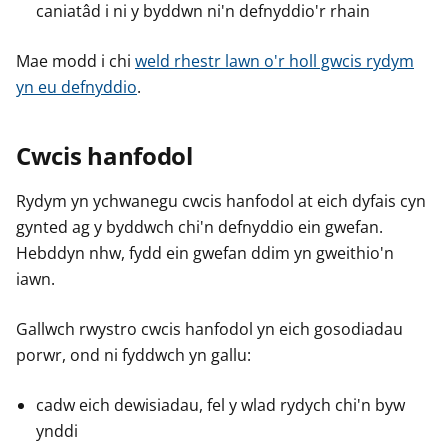
caniatâd i ni y byddwn ni'n defnyddio'r rhain
Mae modd i chi
weld rhestr lawn o'r holl gwcis rydym
yn eu defnyddio
.
Cwcis hanfodol
Rydym yn ychwanegu cwcis hanfodol at eich dyfais cyn
gynted ag y byddwch chi'n defnyddio ein gwefan.
Hebddyn nhw, fydd ein gwefan ddim yn gweithio'n
iawn.
Gallwch rwystro cwcis hanfodol yn eich gosodiadau
porwr, ond ni fyddwch yn gallu:
cadw eich dewisiadau, fel y wlad rydych chi'n byw
ynddi