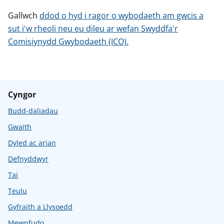
Gallwch
ddod o hyd i ragor o wybodaeth am gwcis a
sut i'w rheoli neu eu dileu ar wefan Swyddfa'r
Comisiynydd Gwybodaeth (ICO).
Cyngor
Budd-daliadau
Gwaith
Dyled ac arian
Defnyddwyr
Tai
Teulu
Gyfraith a Llysoedd
Mewnfudo