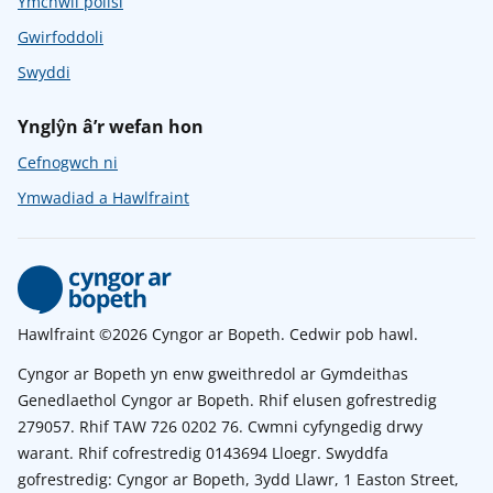
Ymchwil polisi
Gwirfoddoli
Swyddi
Ynglŷn â’r wefan hon
Cefnogwch ni
Ymwadiad a Hawlfraint
Hawlfraint ©2026 Cyngor ar Bopeth. Cedwir pob hawl.
Cyngor ar Bopeth yn enw gweithredol ar Gymdeithas
Genedlaethol Cyngor ar Bopeth. Rhif elusen gofrestredig
279057. Rhif TAW 726 0202 76. Cwmni cyfyngedig drwy
warant. Rhif cofrestredig 0143694 Lloegr. Swyddfa
gofrestredig: Cyngor ar Bopeth, 3ydd Llawr, 1 Easton Street,