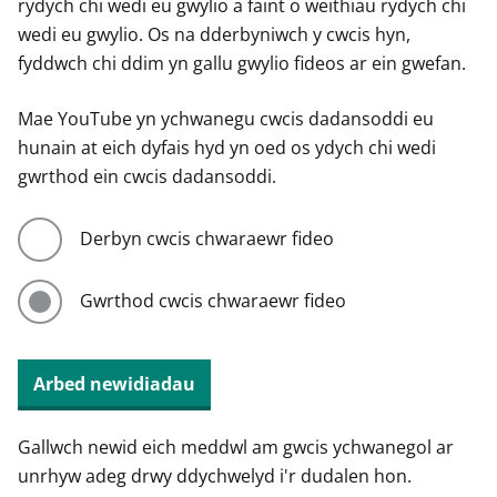
rydych chi wedi eu gwylio a faint o weithiau rydych chi
wedi eu gwylio. Os na dderbyniwch y cwcis hyn,
fyddwch chi ddim yn gallu gwylio fideos ar ein gwefan.
Mae YouTube yn ychwanegu cwcis dadansoddi eu
hunain at eich dyfais hyd yn oed os ydych chi wedi
gwrthod ein cwcis dadansoddi.
Derbyn cwcis chwaraewr fideo
Gwrthod cwcis chwaraewr fideo
Arbed newidiadau
Gallwch newid eich meddwl am gwcis ychwanegol ar
unrhyw adeg drwy ddychwelyd i'r dudalen hon.