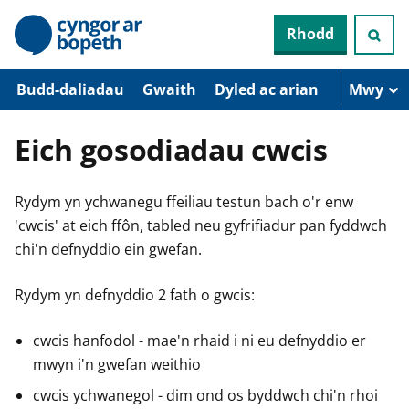
N
Rhodd
e
i
d
i
Budd-daliadau
Gwaith
Dyled ac arian
Mwy
o
i
’
Eich gosodiadau cwcis
r
p
r
Rydym yn ychwanegu ffeiliau testun bach o'r enw
i
f
'cwcis' at eich ffôn, tabled neu gyfrifiadur pan fyddwch
g
chi'n defnyddio ein gwefan.
y
n
n
Rydym yn defnyddio 2 fath o gwcis:
w
y
s
cwcis hanfodol - mae'n rhaid i ni eu defnyddio er
mwyn i'n gwefan weithio
cwcis ychwanegol - dim ond os byddwch chi'n rhoi