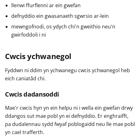
llenwi ffurflenni ar ein gwefan
defnyddio ein gwasanaeth sgwrsio ar-lein
mewngofnodi, os ydych chi'n gweithio neu'n
gwirfoddoli i ni
Cwcis ychwanegol
Fyddwn ni ddim yn ychwanegu cwcis ychwanegol heb
eich caniatâd chi.
Cwcis dadansoddi
Mae'r cwcis hyn yn ein helpu ni i wella ein gwefan drwy
ddangos sut mae pobl yn ei defnyddio. Er enghraifft,
pa dudalennau sydd fwyaf poblogaidd neu lle mae pobl
yn cael trafferth.