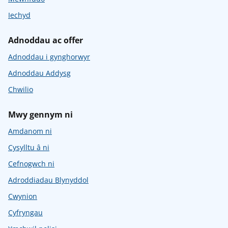
Iechyd
Adnoddau ac offer
Adnoddau i gynghorwyr
Adnoddau Addysg
Chwilio
Mwy gennym ni
Amdanom ni
Cysylltu â ni
Cefnogwch ni
Adroddiadau Blynyddol
Cwynion
Cyfryngau