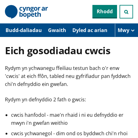
N
Rhodd
e
i
d
i
Budd-daliadau
Gwaith
Dyled ac arian
Mwy
o
i
’
Eich gosodiadau cwcis
r
p
r
Rydym yn ychwanegu ffeiliau testun bach o'r enw
i
f
'cwcis' at eich ffôn, tabled neu gyfrifiadur pan fyddwch
g
chi'n defnyddio ein gwefan.
y
n
n
Rydym yn defnyddio 2 fath o gwcis:
w
y
s
cwcis hanfodol - mae'n rhaid i ni eu defnyddio er
mwyn i'n gwefan weithio
cwcis ychwanegol - dim ond os byddwch chi'n rhoi