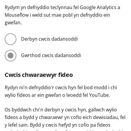
Rydym yn defnyddio teclynnau fel Google Analytics a
Mouseflow i weld sut mae pobl yn defnyddio ein
gwefan.
Derbyn cwcis dadansoddi
Gwrthod cwcis dadansoddi
Cwcis chwaraewyr fideo
Rydyn ni'n defnyddio'r cwcis hyn fel bod modd i chi
wylio fideos ar ein gwefan o leoedd fel YouTube.
Os byddwch chi'n derbyn y cwcis hyn, gallwch wylio
fideos a bydd y chwaraewr yn cofio eich dewisiadau, fel
y lefel sain. Bydd y cwcis hefyd yn cofio pa fideos