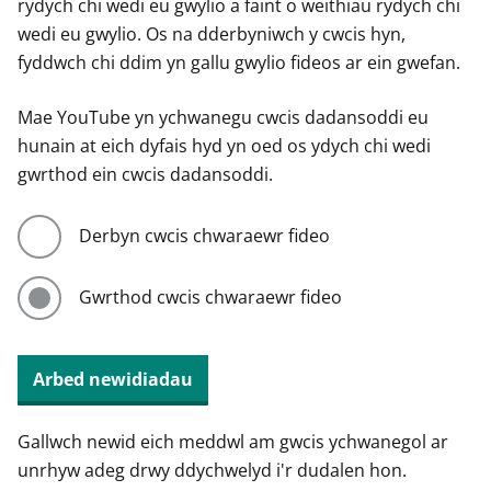
rydych chi wedi eu gwylio a faint o weithiau rydych chi
wedi eu gwylio. Os na dderbyniwch y cwcis hyn,
fyddwch chi ddim yn gallu gwylio fideos ar ein gwefan.
Mae YouTube yn ychwanegu cwcis dadansoddi eu
hunain at eich dyfais hyd yn oed os ydych chi wedi
gwrthod ein cwcis dadansoddi.
Derbyn cwcis chwaraewr fideo
Gwrthod cwcis chwaraewr fideo
Arbed newidiadau
Gallwch newid eich meddwl am gwcis ychwanegol ar
unrhyw adeg drwy ddychwelyd i'r dudalen hon.