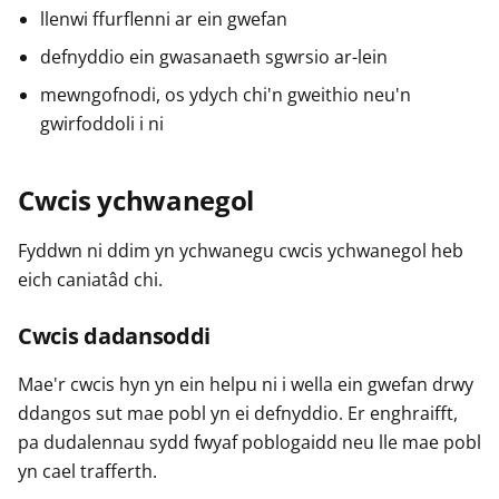
llenwi ffurflenni ar ein gwefan
defnyddio ein gwasanaeth sgwrsio ar-lein
mewngofnodi, os ydych chi'n gweithio neu'n
gwirfoddoli i ni
Cwcis ychwanegol
Fyddwn ni ddim yn ychwanegu cwcis ychwanegol heb
eich caniatâd chi.
Cwcis dadansoddi
Mae'r cwcis hyn yn ein helpu ni i wella ein gwefan drwy
ddangos sut mae pobl yn ei defnyddio. Er enghraifft,
pa dudalennau sydd fwyaf poblogaidd neu lle mae pobl
yn cael trafferth.