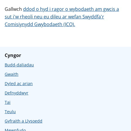
Gallwch
ddod o hyd i ragor o wybodaeth am gwcis a
sut i'w rheoli neu eu dileu ar wefan Swyddfa'r
Comisiynydd Gwybodaeth (ICO).
Cyngor
Budd-daliadau
Gwaith
Dyled ac arian
Defnyddwyr
Tai
Teulu
Gyfraith a Llysoedd
Mewnfudo