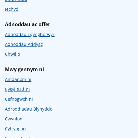
Iechyd
Adnoddau ac offer
Adnoddau i gynghorwyr
Adnoddau Addysg
Chwilio
Mwy gennym ni
Amdanom ni
Cysylltu â ni
Cefnogwch ni
Adroddiadau Blynyddol
Cwynion
Cyfryngau