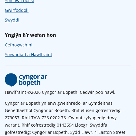
Ymchwil polisi
Gwirfoddoli
Swyddi
Ynglŷn â’r wefan hon
Cefnogwch ni
Ymwadiad a Hawlfraint
Hawlfraint ©2026 Cyngor ar Bopeth. Cedwir pob hawl.
Cyngor ar Bopeth yn enw gweithredol ar Gymdeithas
Genedlaethol Cyngor ar Bopeth. Rhif elusen gofrestredig
279057. Rhif TAW 726 0202 76. Cwmni cyfyngedig drwy
warant. Rhif cofrestredig 0143694 Lloegr. Swyddfa
gofrestredig: Cyngor ar Bopeth, 3ydd Llawr, 1 Easton Street,