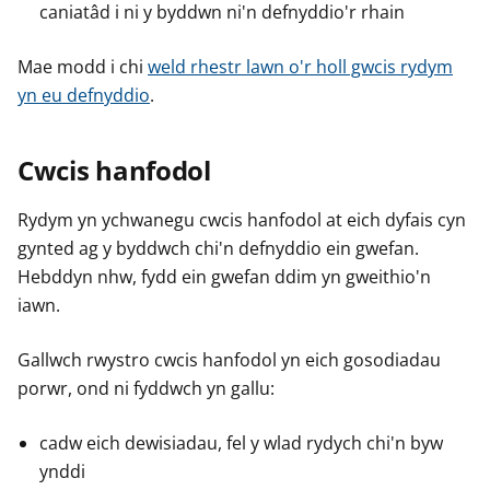
caniatâd i ni y byddwn ni'n defnyddio'r rhain
Mae modd i chi
weld rhestr lawn o'r holl gwcis rydym
yn eu defnyddio
.
Cwcis hanfodol
Rydym yn ychwanegu cwcis hanfodol at eich dyfais cyn
gynted ag y byddwch chi'n defnyddio ein gwefan.
Hebddyn nhw, fydd ein gwefan ddim yn gweithio'n
iawn.
Gallwch rwystro cwcis hanfodol yn eich gosodiadau
porwr, ond ni fyddwch yn gallu:
cadw eich dewisiadau, fel y wlad rydych chi'n byw
ynddi