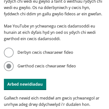
rydych chi wedi eu gwylio a faint o weithiau rydych chi
wedi eu gwylio. Os na dderbyniwch y cwcis hyn,
fyddwch chi ddim yn gallu gwylio fideos ar ein gwefan.
Mae YouTube yn ychwanegu cwcis dadansoddi eu
hunain at eich dyfais hyd yn oed os ydych chi wedi
gwrthod ein cwcis dadansoddi.
Derbyn cwcis chwaraewr fideo
Gwrthod cwcis chwaraewr fideo
Arbed newidiadau
Gallwch newid eich meddwl am gwcis ychwanegol ar
unrhyw adeg drwy ddychwelyd i'r dudalen hon.