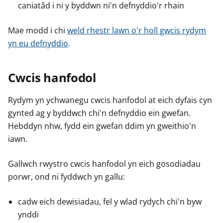
caniatâd i ni y byddwn ni'n defnyddio'r rhain
Mae modd i chi
weld rhestr lawn o'r holl gwcis rydym
yn eu defnyddio
.
Cwcis hanfodol
Rydym yn ychwanegu cwcis hanfodol at eich dyfais cyn
gynted ag y byddwch chi'n defnyddio ein gwefan.
Hebddyn nhw, fydd ein gwefan ddim yn gweithio'n
iawn.
Gallwch rwystro cwcis hanfodol yn eich gosodiadau
porwr, ond ni fyddwch yn gallu:
cadw eich dewisiadau, fel y wlad rydych chi'n byw
ynddi