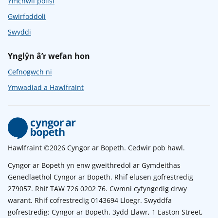
Ymchwil polisi
Gwirfoddoli
Swyddi
Ynglŷn â’r wefan hon
Cefnogwch ni
Ymwadiad a Hawlfraint
Hawlfraint ©2026 Cyngor ar Bopeth. Cedwir pob hawl.
Cyngor ar Bopeth yn enw gweithredol ar Gymdeithas
Genedlaethol Cyngor ar Bopeth. Rhif elusen gofrestredig
279057. Rhif TAW 726 0202 76. Cwmni cyfyngedig drwy
warant. Rhif cofrestredig 0143694 Lloegr. Swyddfa
gofrestredig: Cyngor ar Bopeth, 3ydd Llawr, 1 Easton Street,