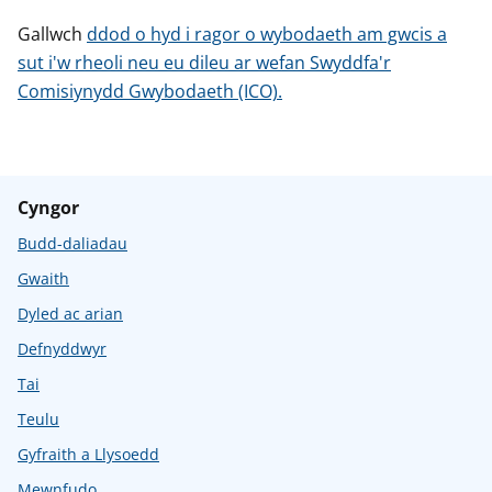
Gallwch
ddod o hyd i ragor o wybodaeth am gwcis a
sut i'w rheoli neu eu dileu ar wefan Swyddfa'r
Comisiynydd Gwybodaeth (ICO).
Cyngor
Budd-daliadau
Gwaith
Dyled ac arian
Defnyddwyr
Tai
Teulu
Gyfraith a Llysoedd
Mewnfudo