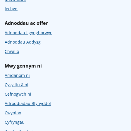
Iechyd
Adnoddau ac offer
Adnoddau i gynghorwyr
Adnoddau Addysg
Chwilio
Mwy gennym ni
Amdanom ni
Cysylltu â ni
Cefnogwch ni
Adroddiadau Blynyddol
Cwynion
Cyfryngau