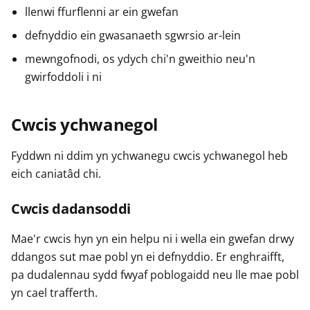
llenwi ffurflenni ar ein gwefan
defnyddio ein gwasanaeth sgwrsio ar-lein
mewngofnodi, os ydych chi'n gweithio neu'n
gwirfoddoli i ni
Cwcis ychwanegol
Fyddwn ni ddim yn ychwanegu cwcis ychwanegol heb
eich caniatâd chi.
Cwcis dadansoddi
Mae'r cwcis hyn yn ein helpu ni i wella ein gwefan drwy
ddangos sut mae pobl yn ei defnyddio. Er enghraifft,
pa dudalennau sydd fwyaf poblogaidd neu lle mae pobl
yn cael trafferth.