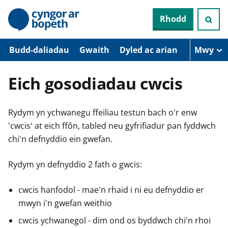
N
Rhodd
e
i
d
i
Budd-daliadau
Gwaith
Dyled ac arian
Mwy
o
i
’
Eich gosodiadau cwcis
r
p
r
Rydym yn ychwanegu ffeiliau testun bach o'r enw
i
f
'cwcis' at eich ffôn, tabled neu gyfrifiadur pan fyddwch
g
chi'n defnyddio ein gwefan.
y
n
n
Rydym yn defnyddio 2 fath o gwcis:
w
y
s
cwcis hanfodol - mae'n rhaid i ni eu defnyddio er
mwyn i'n gwefan weithio
cwcis ychwanegol - dim ond os byddwch chi'n rhoi