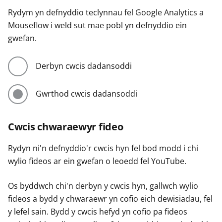
Rydym yn defnyddio teclynnau fel Google Analytics a
Mouseflow i weld sut mae pobl yn defnyddio ein
gwefan.
Derbyn cwcis dadansoddi
Gwrthod cwcis dadansoddi
Cwcis chwaraewyr fideo
Rydyn ni'n defnyddio'r cwcis hyn fel bod modd i chi
wylio fideos ar ein gwefan o leoedd fel YouTube.
Os byddwch chi'n derbyn y cwcis hyn, gallwch wylio
fideos a bydd y chwaraewr yn cofio eich dewisiadau, fel
y lefel sain. Bydd y cwcis hefyd yn cofio pa fideos