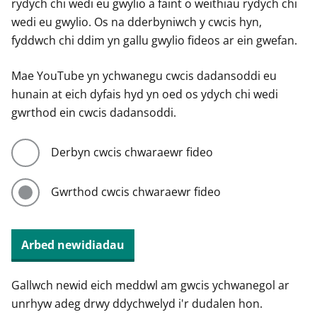
rydych chi wedi eu gwylio a faint o weithiau rydych chi
wedi eu gwylio. Os na dderbyniwch y cwcis hyn,
fyddwch chi ddim yn gallu gwylio fideos ar ein gwefan.
Mae YouTube yn ychwanegu cwcis dadansoddi eu
hunain at eich dyfais hyd yn oed os ydych chi wedi
gwrthod ein cwcis dadansoddi.
Derbyn cwcis chwaraewr fideo
Gwrthod cwcis chwaraewr fideo
Arbed newidiadau
Gallwch newid eich meddwl am gwcis ychwanegol ar
unrhyw adeg drwy ddychwelyd i'r dudalen hon.