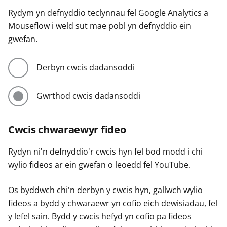
Rydym yn defnyddio teclynnau fel Google Analytics a
Mouseflow i weld sut mae pobl yn defnyddio ein
gwefan.
Derbyn cwcis dadansoddi
Gwrthod cwcis dadansoddi
Cwcis chwaraewyr fideo
Rydyn ni'n defnyddio'r cwcis hyn fel bod modd i chi
wylio fideos ar ein gwefan o leoedd fel YouTube.
Os byddwch chi'n derbyn y cwcis hyn, gallwch wylio
fideos a bydd y chwaraewr yn cofio eich dewisiadau, fel
y lefel sain. Bydd y cwcis hefyd yn cofio pa fideos