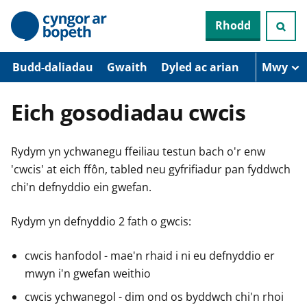
N
Rhodd
e
i
d
i
Budd-daliadau
Gwaith
Dyled ac arian
Mwy
o
i
’
Eich gosodiadau cwcis
r
p
r
Rydym yn ychwanegu ffeiliau testun bach o'r enw
i
f
'cwcis' at eich ffôn, tabled neu gyfrifiadur pan fyddwch
g
chi'n defnyddio ein gwefan.
y
n
n
Rydym yn defnyddio 2 fath o gwcis:
w
y
s
cwcis hanfodol - mae'n rhaid i ni eu defnyddio er
mwyn i'n gwefan weithio
cwcis ychwanegol - dim ond os byddwch chi'n rhoi