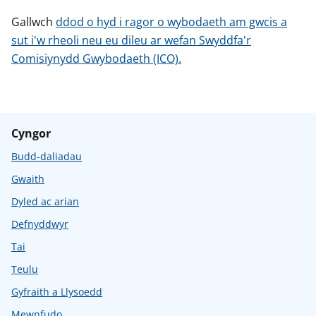
Gallwch
ddod o hyd i ragor o wybodaeth am gwcis a
sut i'w rheoli neu eu dileu ar wefan Swyddfa'r
Comisiynydd Gwybodaeth (ICO).
Cyngor
Budd-daliadau
Gwaith
Dyled ac arian
Defnyddwyr
Tai
Teulu
Gyfraith a Llysoedd
Mewnfudo