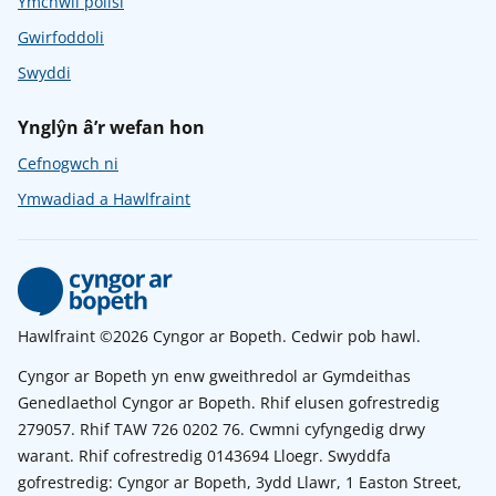
Ymchwil polisi
Gwirfoddoli
Swyddi
Ynglŷn â’r wefan hon
Cefnogwch ni
Ymwadiad a Hawlfraint
Hawlfraint ©2026 Cyngor ar Bopeth. Cedwir pob hawl.
Cyngor ar Bopeth yn enw gweithredol ar Gymdeithas
Genedlaethol Cyngor ar Bopeth. Rhif elusen gofrestredig
279057. Rhif TAW 726 0202 76. Cwmni cyfyngedig drwy
warant. Rhif cofrestredig 0143694 Lloegr. Swyddfa
gofrestredig: Cyngor ar Bopeth, 3ydd Llawr, 1 Easton Street,