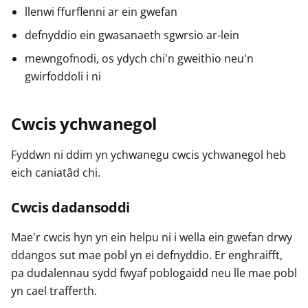
llenwi ffurflenni ar ein gwefan
defnyddio ein gwasanaeth sgwrsio ar-lein
mewngofnodi, os ydych chi'n gweithio neu'n
gwirfoddoli i ni
Cwcis ychwanegol
Fyddwn ni ddim yn ychwanegu cwcis ychwanegol heb
eich caniatâd chi.
Cwcis dadansoddi
Mae'r cwcis hyn yn ein helpu ni i wella ein gwefan drwy
ddangos sut mae pobl yn ei defnyddio. Er enghraifft,
pa dudalennau sydd fwyaf poblogaidd neu lle mae pobl
yn cael trafferth.