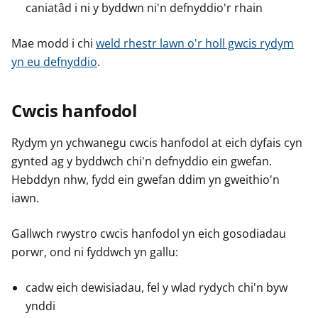
caniatâd i ni y byddwn ni'n defnyddio'r rhain
Mae modd i chi
weld rhestr lawn o'r holl gwcis rydym
yn eu defnyddio
.
Cwcis hanfodol
Rydym yn ychwanegu cwcis hanfodol at eich dyfais cyn
gynted ag y byddwch chi'n defnyddio ein gwefan.
Hebddyn nhw, fydd ein gwefan ddim yn gweithio'n
iawn.
Gallwch rwystro cwcis hanfodol yn eich gosodiadau
porwr, ond ni fyddwch yn gallu:
cadw eich dewisiadau, fel y wlad rydych chi'n byw
ynddi