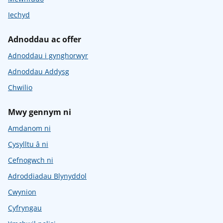
Iechyd
Adnoddau ac offer
Adnoddau i gynghorwyr
Adnoddau Addysg
Chwilio
Mwy gennym ni
Amdanom ni
Cysylltu â ni
Cefnogwch ni
Adroddiadau Blynyddol
Cwynion
Cyfryngau