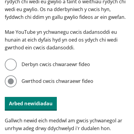
rydych chi wedi eu gwylio a faint o weithiau rydych chi
wedi eu gwylio. Os na dderbyniwch y cwcis hyn,
fyddwch chi ddim yn gallu gwylio fideos ar ein gwefan.
Mae YouTube yn ychwanegu cwcis dadansoddi eu
hunain at eich dyfais hyd yn oed os ydych chi wedi
gwrthod ein cwcis dadansoddi.
Derbyn cwcis chwaraewr fideo
Gwrthod cwcis chwaraewr fideo
Arbed newidiadau
Gallwch newid eich meddwl am gwcis ychwanegol ar
unrhyw adeg drwy ddychwelyd i'r dudalen hon.