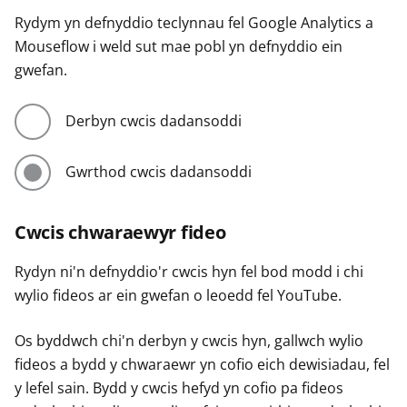
Rydym yn defnyddio teclynnau fel Google Analytics a
Mouseflow i weld sut mae pobl yn defnyddio ein
gwefan.
Derbyn cwcis dadansoddi
Gwrthod cwcis dadansoddi
Cwcis chwaraewyr fideo
Rydyn ni'n defnyddio'r cwcis hyn fel bod modd i chi
wylio fideos ar ein gwefan o leoedd fel YouTube.
Os byddwch chi'n derbyn y cwcis hyn, gallwch wylio
fideos a bydd y chwaraewr yn cofio eich dewisiadau, fel
y lefel sain. Bydd y cwcis hefyd yn cofio pa fideos