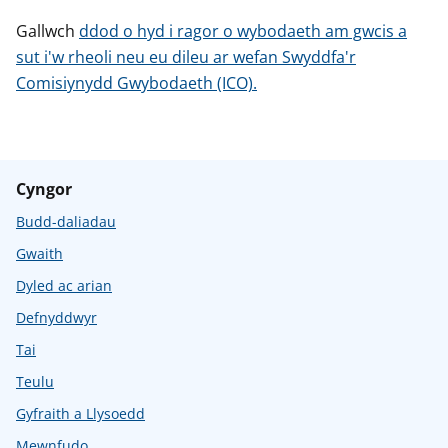
Gallwch
ddod o hyd i ragor o wybodaeth am gwcis a
sut i'w rheoli neu eu dileu ar wefan Swyddfa'r
Comisiynydd Gwybodaeth (ICO).
Cyngor
Budd-daliadau
Gwaith
Dyled ac arian
Defnyddwyr
Tai
Teulu
Gyfraith a Llysoedd
Mewnfudo