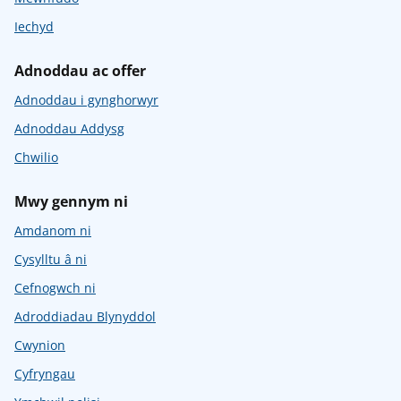
Iechyd
Adnoddau ac offer
Adnoddau i gynghorwyr
Adnoddau Addysg
Chwilio
Mwy gennym ni
Amdanom ni
Cysylltu â ni
Cefnogwch ni
Adroddiadau Blynyddol
Cwynion
Cyfryngau