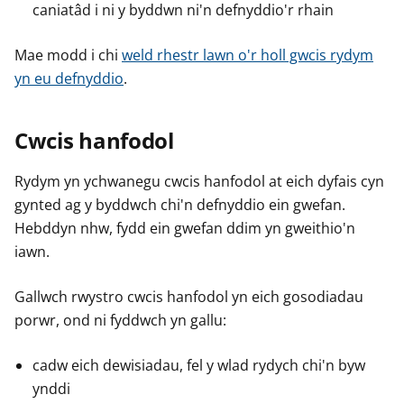
caniatâd i ni y byddwn ni'n defnyddio'r rhain
Mae modd i chi
weld rhestr lawn o'r holl gwcis rydym
yn eu defnyddio
.
Cwcis hanfodol
Rydym yn ychwanegu cwcis hanfodol at eich dyfais cyn
gynted ag y byddwch chi'n defnyddio ein gwefan.
Hebddyn nhw, fydd ein gwefan ddim yn gweithio'n
iawn.
Gallwch rwystro cwcis hanfodol yn eich gosodiadau
porwr, ond ni fyddwch yn gallu:
cadw eich dewisiadau, fel y wlad rydych chi'n byw
ynddi