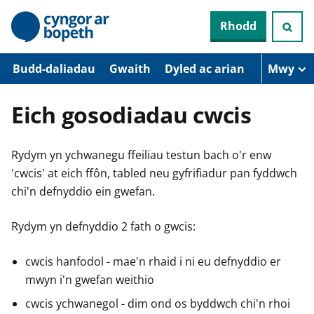
N
Rhodd
e
i
d
i
Budd-daliadau
Gwaith
Dyled ac arian
Mwy
o
i
’
Eich gosodiadau cwcis
r
p
r
Rydym yn ychwanegu ffeiliau testun bach o'r enw
i
f
'cwcis' at eich ffôn, tabled neu gyfrifiadur pan fyddwch
g
chi'n defnyddio ein gwefan.
y
n
n
Rydym yn defnyddio 2 fath o gwcis:
w
y
s
cwcis hanfodol - mae'n rhaid i ni eu defnyddio er
mwyn i'n gwefan weithio
cwcis ychwanegol - dim ond os byddwch chi'n rhoi