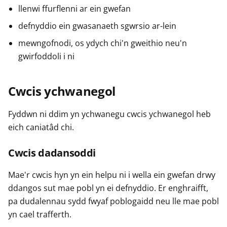
llenwi ffurflenni ar ein gwefan
defnyddio ein gwasanaeth sgwrsio ar-lein
mewngofnodi, os ydych chi'n gweithio neu'n
gwirfoddoli i ni
Cwcis ychwanegol
Fyddwn ni ddim yn ychwanegu cwcis ychwanegol heb
eich caniatâd chi.
Cwcis dadansoddi
Mae'r cwcis hyn yn ein helpu ni i wella ein gwefan drwy
ddangos sut mae pobl yn ei defnyddio. Er enghraifft,
pa dudalennau sydd fwyaf poblogaidd neu lle mae pobl
yn cael trafferth.