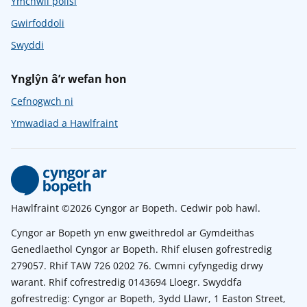
Ymchwil polisi
Gwirfoddoli
Swyddi
Ynglŷn â’r wefan hon
Cefnogwch ni
Ymwadiad a Hawlfraint
Hawlfraint ©2026 Cyngor ar Bopeth. Cedwir pob hawl.
Cyngor ar Bopeth yn enw gweithredol ar Gymdeithas
Genedlaethol Cyngor ar Bopeth. Rhif elusen gofrestredig
279057. Rhif TAW 726 0202 76. Cwmni cyfyngedig drwy
warant. Rhif cofrestredig 0143694 Lloegr. Swyddfa
gofrestredig: Cyngor ar Bopeth, 3ydd Llawr, 1 Easton Street,