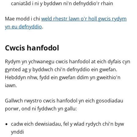
caniatâd i ni y byddwn ni'n defnyddio'r rhain
Mae modd i chi
weld rhestr lawn o'r holl gwcis rydym
yn eu defnyddio
.
Cwcis hanfodol
Rydym yn ychwanegu cwcis hanfodol at eich dyfais cyn
gynted ag y byddwch chi'n defnyddio ein gwefan.
Hebddyn nhw, fydd ein gwefan ddim yn gweithio'n
iawn.
Gallwch rwystro cwcis hanfodol yn eich gosodiadau
porwr, ond ni fyddwch yn gallu:
cadw eich dewisiadau, fel y wlad rydych chi'n byw
ynddi