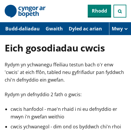
N
Rhodd
e
i
d
i
Budd-daliadau
Gwaith
Dyled ac arian
Mwy
o
i
’
Eich gosodiadau cwcis
r
p
r
Rydym yn ychwanegu ffeiliau testun bach o'r enw
i
f
'cwcis' at eich ffôn, tabled neu gyfrifiadur pan fyddwch
g
chi'n defnyddio ein gwefan.
y
n
n
Rydym yn defnyddio 2 fath o gwcis:
w
y
s
cwcis hanfodol - mae'n rhaid i ni eu defnyddio er
mwyn i'n gwefan weithio
cwcis ychwanegol - dim ond os byddwch chi'n rhoi