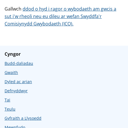
Gallwch
ddod o hyd i ragor o wybodaeth am gwcis a
sut i'w rheoli neu eu dileu ar wefan Swyddfa'r
Comisiynydd Gwybodaeth (ICO).
Cyngor
Budd-daliadau
Gwaith
Dyled ac arian
Defnyddwyr
Tai
Teulu
Gyfraith a Llysoedd
Mewnfudo