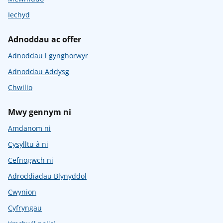
Iechyd
Adnoddau ac offer
Adnoddau i gynghorwyr
Adnoddau Addysg
Chwilio
Mwy gennym ni
Amdanom ni
Cysylltu â ni
Cefnogwch ni
Adroddiadau Blynyddol
Cwynion
Cyfryngau