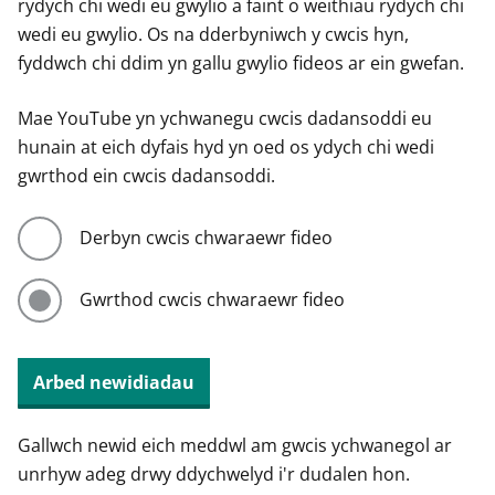
rydych chi wedi eu gwylio a faint o weithiau rydych chi
wedi eu gwylio. Os na dderbyniwch y cwcis hyn,
fyddwch chi ddim yn gallu gwylio fideos ar ein gwefan.
Mae YouTube yn ychwanegu cwcis dadansoddi eu
hunain at eich dyfais hyd yn oed os ydych chi wedi
gwrthod ein cwcis dadansoddi.
Derbyn cwcis chwaraewr fideo
Gwrthod cwcis chwaraewr fideo
Arbed newidiadau
Gallwch newid eich meddwl am gwcis ychwanegol ar
unrhyw adeg drwy ddychwelyd i'r dudalen hon.