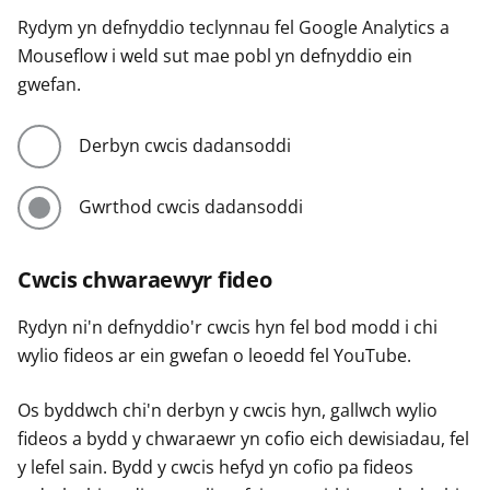
Rydym yn defnyddio teclynnau fel Google Analytics a
Mouseflow i weld sut mae pobl yn defnyddio ein
gwefan.
Derbyn cwcis dadansoddi
Gwrthod cwcis dadansoddi
Cwcis chwaraewyr fideo
Rydyn ni'n defnyddio'r cwcis hyn fel bod modd i chi
wylio fideos ar ein gwefan o leoedd fel YouTube.
Os byddwch chi'n derbyn y cwcis hyn, gallwch wylio
fideos a bydd y chwaraewr yn cofio eich dewisiadau, fel
y lefel sain. Bydd y cwcis hefyd yn cofio pa fideos