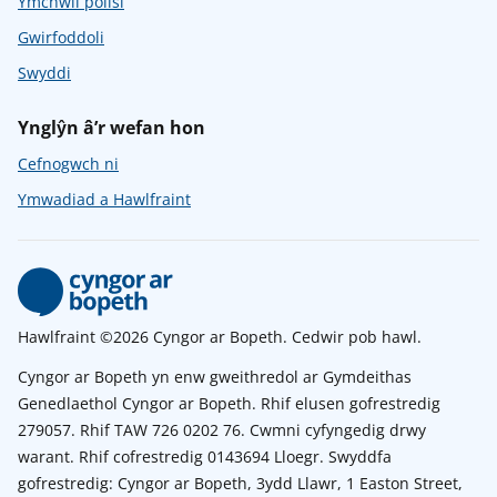
Ymchwil polisi
Gwirfoddoli
Swyddi
Ynglŷn â’r wefan hon
Cefnogwch ni
Ymwadiad a Hawlfraint
Hawlfraint ©2026 Cyngor ar Bopeth. Cedwir pob hawl.
Cyngor ar Bopeth yn enw gweithredol ar Gymdeithas
Genedlaethol Cyngor ar Bopeth. Rhif elusen gofrestredig
279057. Rhif TAW 726 0202 76. Cwmni cyfyngedig drwy
warant. Rhif cofrestredig 0143694 Lloegr. Swyddfa
gofrestredig: Cyngor ar Bopeth, 3ydd Llawr, 1 Easton Street,