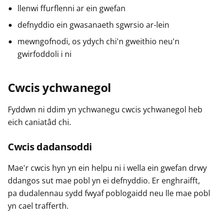
llenwi ffurflenni ar ein gwefan
defnyddio ein gwasanaeth sgwrsio ar-lein
mewngofnodi, os ydych chi'n gweithio neu'n
gwirfoddoli i ni
Cwcis ychwanegol
Fyddwn ni ddim yn ychwanegu cwcis ychwanegol heb
eich caniatâd chi.
Cwcis dadansoddi
Mae'r cwcis hyn yn ein helpu ni i wella ein gwefan drwy
ddangos sut mae pobl yn ei defnyddio. Er enghraifft,
pa dudalennau sydd fwyaf poblogaidd neu lle mae pobl
yn cael trafferth.