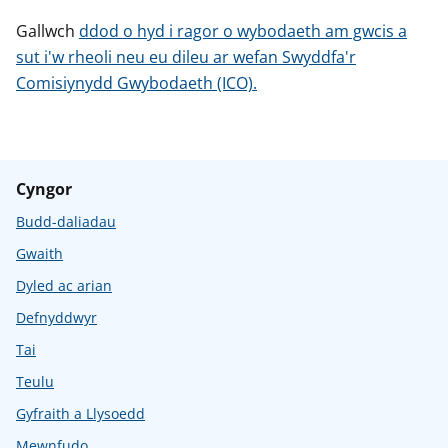
Gallwch
ddod o hyd i ragor o wybodaeth am gwcis a
sut i'w rheoli neu eu dileu ar wefan Swyddfa'r
Comisiynydd Gwybodaeth (ICO).
Cyngor
Budd-daliadau
Gwaith
Dyled ac arian
Defnyddwyr
Tai
Teulu
Gyfraith a Llysoedd
Mewnfudo