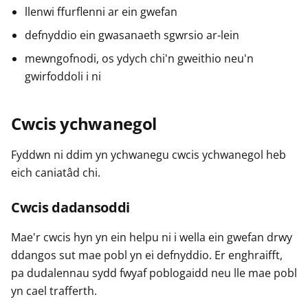
llenwi ffurflenni ar ein gwefan
defnyddio ein gwasanaeth sgwrsio ar-lein
mewngofnodi, os ydych chi'n gweithio neu'n
gwirfoddoli i ni
Cwcis ychwanegol
Fyddwn ni ddim yn ychwanegu cwcis ychwanegol heb
eich caniatâd chi.
Cwcis dadansoddi
Mae'r cwcis hyn yn ein helpu ni i wella ein gwefan drwy
ddangos sut mae pobl yn ei defnyddio. Er enghraifft,
pa dudalennau sydd fwyaf poblogaidd neu lle mae pobl
yn cael trafferth.