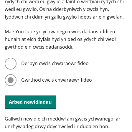
rydych chi wedi eu gwylio a faint o weithiau rydych chi
wedi eu gwylio. Os na dderbyniwch y cwcis hyn,
fyddwch chi ddim yn gallu gwylio fideos ar ein gwefan.
Mae YouTube yn ychwanegu cwcis dadansoddi eu
hunain at eich dyfais hyd yn oed os ydych chi wedi
gwrthod ein cwcis dadansoddi.
Derbyn cwcis chwaraewr fideo
Gwrthod cwcis chwaraewr fideo
Arbed newidiadau
Gallwch newid eich meddwl am gwcis ychwanegol ar
unrhyw adeg drwy ddychwelyd i'r dudalen hon.