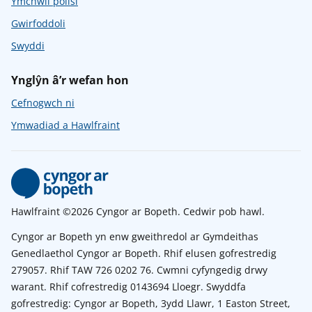
Ymchwil polisi
Gwirfoddoli
Swyddi
Ynglŷn â’r wefan hon
Cefnogwch ni
Ymwadiad a Hawlfraint
Hawlfraint ©2026 Cyngor ar Bopeth. Cedwir pob hawl.
Cyngor ar Bopeth yn enw gweithredol ar Gymdeithas
Genedlaethol Cyngor ar Bopeth. Rhif elusen gofrestredig
279057. Rhif TAW 726 0202 76. Cwmni cyfyngedig drwy
warant. Rhif cofrestredig 0143694 Lloegr. Swyddfa
gofrestredig: Cyngor ar Bopeth, 3ydd Llawr, 1 Easton Street,