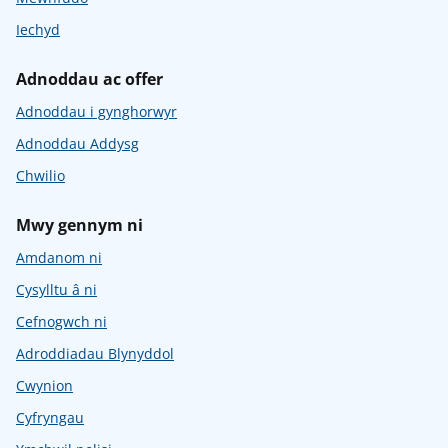
Iechyd
Adnoddau ac offer
Adnoddau i gynghorwyr
Adnoddau Addysg
Chwilio
Mwy gennym ni
Amdanom ni
Cysylltu â ni
Cefnogwch ni
Adroddiadau Blynyddol
Cwynion
Cyfryngau