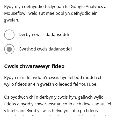
Rydym yn defnyddio teclynnau fel Google Analytics a
Mouseflow i weld sut mae pobl yn defnyddio ein
gwefan.
Derbyn cwcis dadansoddi
Gwrthod cwcis dadansoddi
Cwcis chwaraewyr fideo
Rydyn ni'n defnyddio'r cwcis hyn fel bod modd i chi
wylio fideos ar ein gwefan o leoedd fel YouTube.
Os byddwch chi'n derbyn y cwcis hyn, gallwch wylio
fideos a bydd y chwaraewr yn cofio eich dewisiadau, fel
y lefel sain. Bydd y cwcis hefyd yn cofio pa fideos