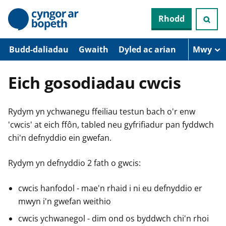
N
Rhodd
e
i
d
i
Budd-daliadau
Gwaith
Dyled ac arian
Mwy
o
i
’
Eich gosodiadau cwcis
r
p
r
Rydym yn ychwanegu ffeiliau testun bach o'r enw
i
f
'cwcis' at eich ffôn, tabled neu gyfrifiadur pan fyddwch
g
chi'n defnyddio ein gwefan.
y
n
n
Rydym yn defnyddio 2 fath o gwcis:
w
y
s
cwcis hanfodol - mae'n rhaid i ni eu defnyddio er
mwyn i'n gwefan weithio
cwcis ychwanegol - dim ond os byddwch chi'n rhoi