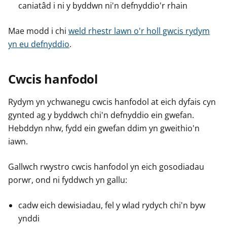
caniatâd i ni y byddwn ni'n defnyddio'r rhain
Mae modd i chi
weld rhestr lawn o'r holl gwcis rydym
yn eu defnyddio
.
Cwcis hanfodol
Rydym yn ychwanegu cwcis hanfodol at eich dyfais cyn
gynted ag y byddwch chi'n defnyddio ein gwefan.
Hebddyn nhw, fydd ein gwefan ddim yn gweithio'n
iawn.
Gallwch rwystro cwcis hanfodol yn eich gosodiadau
porwr, ond ni fyddwch yn gallu:
cadw eich dewisiadau, fel y wlad rydych chi'n byw
ynddi