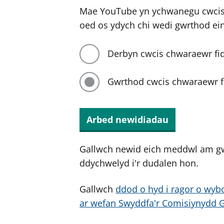
Mae YouTube yn ychwanegu cwcis 
oed os ydych chi wedi gwrthod ei
Derbyn cwcis chwaraewr fi
Gwrthod cwcis chwaraewr f
Arbed newidiadau
Gallwch newid eich meddwl am g
ddychwelyd i'r dudalen hon.
Gallwch
ddod o hyd i ragor o wybo
ar wefan Swyddfa'r Comisiynydd 