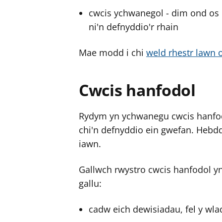
cwcis ychwanegol - dim ond os 
ni'n defnyddio'r rhain
Mae modd i chi
weld rhestr lawn 
Cwcis hanfodol
Rydym yn ychwanegu cwcis hanfodo
chi'n defnyddio ein gwefan. Hebd
iawn.
Gallwch rwystro cwcis hanfodol y
gallu:
cadw eich dewisiadau, fel y wla