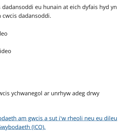
dadansoddi eu hunain at eich dyfais hyd yn
n cwcis dadansoddi.
deo
ideo
wcis ychwanegol ar unrhyw adeg drwy
daeth am gwcis a sut i'w rheoli neu eu dileu
Gwybodaeth (ICO).