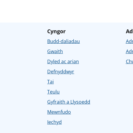
Cyngor
Ad
Budd-daliadau
Ad
Gwaith
Ad
Dyled ac arian
Chw
Defnyddwyr
Tai
Teulu
Gyfraith a Llysoedd
Mewnfudo
Iechyd