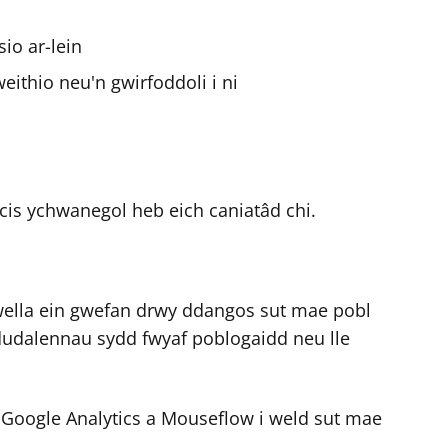
io ar-lein
ithio neu'n gwirfoddoli i ni
s ychwanegol heb eich caniatâd chi.
 wella ein gwefan drwy ddangos sut mae pobl
a dudalennau sydd fwyaf poblogaidd neu lle
 Google Analytics a Mouseflow i weld sut mae