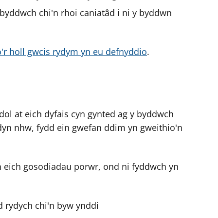
byddwch chi'n rhoi caniatâd i ni y byddwn
o'r holl gwcis rydym yn eu defnyddio
.
l at eich dyfais cyn gynted ag y byddwch
dyn nhw, fydd ein gwefan ddim yn gweithio'n
n eich gosodiadau porwr, ond ni fyddwch yn
d rydych chi'n byw ynddi