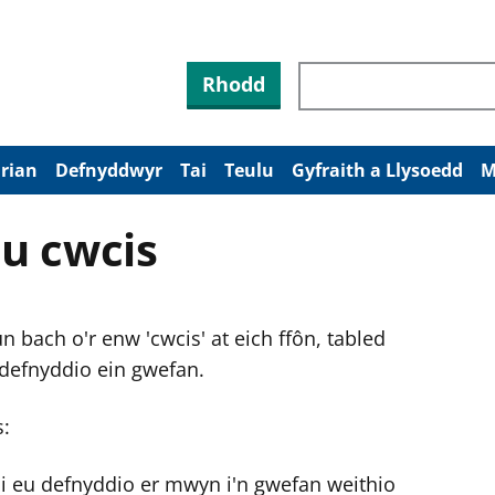
Rhodd
arian
Defnyddwyr
Tai
Teulu
Gyfraith a Llysoedd
M
u cwcis
 bach o'r enw 'cwcis' at eich ffôn, tabled
 defnyddio ein gwefan.
s:
ni eu defnyddio er mwyn i'n gwefan weithio