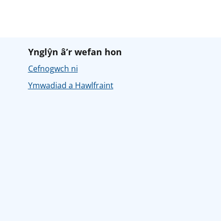
Ynglŷn â’r wefan hon
Cefnogwch ni
Ymwadiad a Hawlfraint