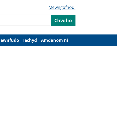
Mewngofnodi
Chwilio
ewnfudo
Iechyd
Amdanom ni