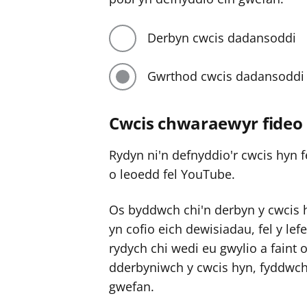
Derbyn cwcis dadansoddi
Gwrthod cwcis dadansoddi
Cwcis chwaraewyr fideo
Rydyn ni'n defnyddio'r cwcis hyn f
o leoedd fel YouTube.
Os byddwch chi'n derbyn y cwcis 
yn cofio eich dewisiadau, fel y lef
rydych chi wedi eu gwylio a faint 
dderbyniwch y cwcis hyn, fyddwch 
gwefan.