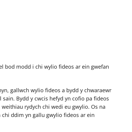
el bod modd i chi wylio fideos ar ein gwefan
hyn, gallwch wylio fideos a bydd y chwaraewr
el sain. Bydd y cwcis hefyd yn cofio pa fideos
o weithiau rydych chi wedi eu gwylio. Os na
chi ddim yn gallu gwylio fideos ar ein