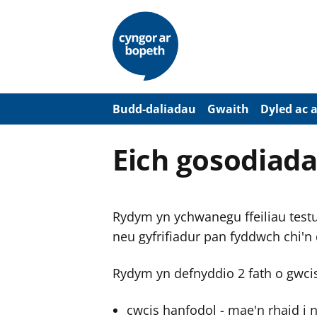
N
e
i
d
i
o
i
’
Budd-daliadau
Gwaith
Dyled ac 
r
p
r
Eich gosodiada
i
f
g
y
n
Rydym yn ychwanegu ffeiliau testun
n
w
neu gyfrifiadur pan fyddwch chi'n
y
s
Rydym yn defnyddio 2 fath o gwci
cwcis hanfodol - mae'n rhaid i 