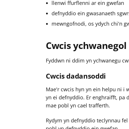
llenwi ffurflenni ar ein gwefan
defnyddio ein gwasanaeth sgwrs
mewngofnodi, os ydych chi'n gwe
Cwcis ychwanegol
Fyddwn ni ddim yn ychwanegu cwci
Cwcis dadansoddi
Mae'r cwcis hyn yn ein helpu ni i
yn ei defnyddio. Er enghraifft, p
mae pobl yn cael trafferth.
Rydym yn defnyddio teclynnau fel
pobl yn defnyddio ein gwefan.