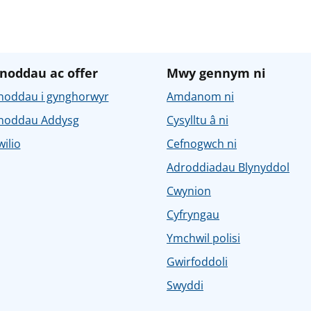
noddau ac offer
Mwy gennym ni
noddau i gynghorwyr
Amdanom ni
noddau Addysg
Cysylltu â ni
ilio
Cefnogwch ni
Adroddiadau Blynyddol
Cwynion
Cyfryngau
Ymchwil polisi
Gwirfoddoli
Swyddi