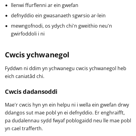
llenwi ffurflenni ar ein gwefan
defnyddio ein gwasanaeth sgwrsio ar-lein
mewngofnodi, os ydych chi'n gweithio neu'n
gwirfoddoli i ni
Cwcis ychwanegol
Fyddwn ni ddim yn ychwanegu cwcis ychwanegol heb
eich caniatâd chi.
Cwcis dadansoddi
Mae'r cwcis hyn yn ein helpu ni i wella ein gwefan drwy
ddangos sut mae pobl yn ei defnyddio. Er enghraifft,
pa dudalennau sydd fwyaf poblogaidd neu lle mae pobl
yn cael trafferth.