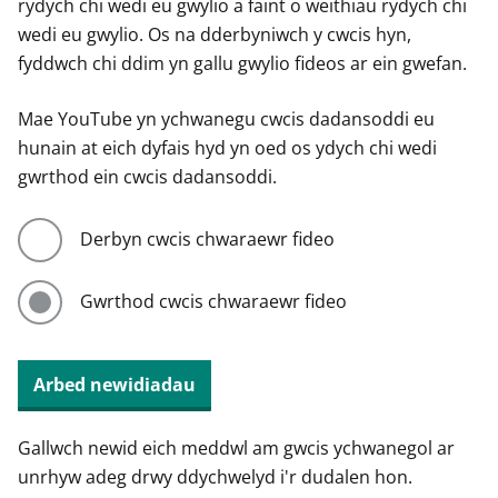
rydych chi wedi eu gwylio a faint o weithiau rydych chi
wedi eu gwylio. Os na dderbyniwch y cwcis hyn,
fyddwch chi ddim yn gallu gwylio fideos ar ein gwefan.
Mae YouTube yn ychwanegu cwcis dadansoddi eu
hunain at eich dyfais hyd yn oed os ydych chi wedi
gwrthod ein cwcis dadansoddi.
Derbyn cwcis chwaraewr fideo
Gwrthod cwcis chwaraewr fideo
Arbed newidiadau
Gallwch newid eich meddwl am gwcis ychwanegol ar
unrhyw adeg drwy ddychwelyd i'r dudalen hon.