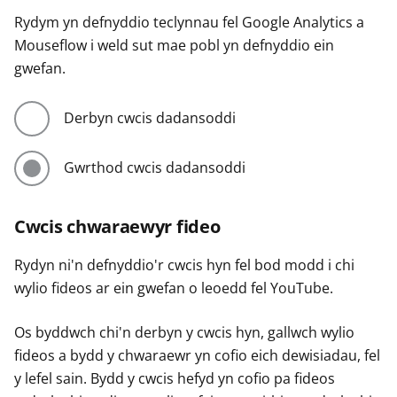
Rydym yn defnyddio teclynnau fel Google Analytics a
Mouseflow i weld sut mae pobl yn defnyddio ein
gwefan.
Derbyn cwcis dadansoddi
Gwrthod cwcis dadansoddi
Cwcis chwaraewyr fideo
Rydyn ni'n defnyddio'r cwcis hyn fel bod modd i chi
wylio fideos ar ein gwefan o leoedd fel YouTube.
Os byddwch chi'n derbyn y cwcis hyn, gallwch wylio
fideos a bydd y chwaraewr yn cofio eich dewisiadau, fel
y lefel sain. Bydd y cwcis hefyd yn cofio pa fideos