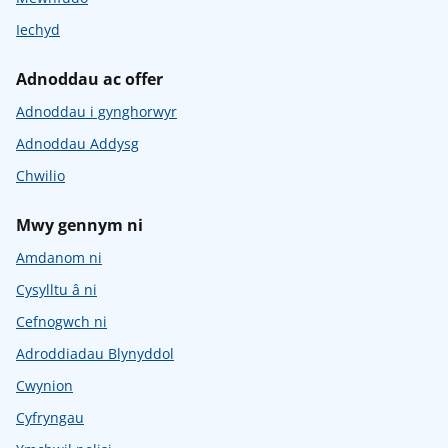
Iechyd
Adnoddau ac offer
Adnoddau i gynghorwyr
Adnoddau Addysg
Chwilio
Mwy gennym ni
Amdanom ni
Cysylltu â ni
Cefnogwch ni
Adroddiadau Blynyddol
Cwynion
Cyfryngau