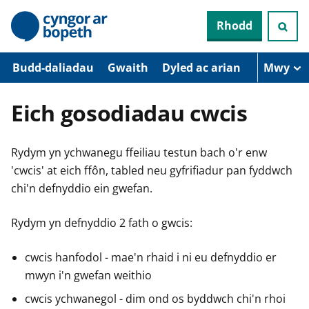
N
Rhodd
e
i
d
i
Budd-daliadau
Gwaith
Dyled ac arian
Mwy
o
i
’
Eich gosodiadau cwcis
r
p
r
Rydym yn ychwanegu ffeiliau testun bach o'r enw
i
f
'cwcis' at eich ffôn, tabled neu gyfrifiadur pan fyddwch
g
chi'n defnyddio ein gwefan.
y
n
n
Rydym yn defnyddio 2 fath o gwcis:
w
y
s
cwcis hanfodol - mae'n rhaid i ni eu defnyddio er
mwyn i'n gwefan weithio
cwcis ychwanegol - dim ond os byddwch chi'n rhoi