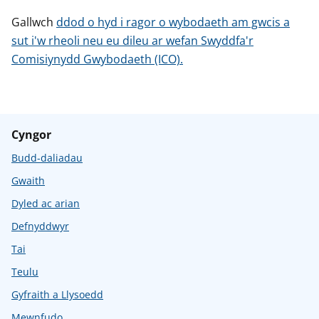
Gallwch
ddod o hyd i ragor o wybodaeth am gwcis a
sut i'w rheoli neu eu dileu ar wefan Swyddfa'r
Comisiynydd Gwybodaeth (ICO).
Cyngor
Budd-daliadau
Gwaith
Dyled ac arian
Defnyddwyr
Tai
Teulu
Gyfraith a Llysoedd
Mewnfudo