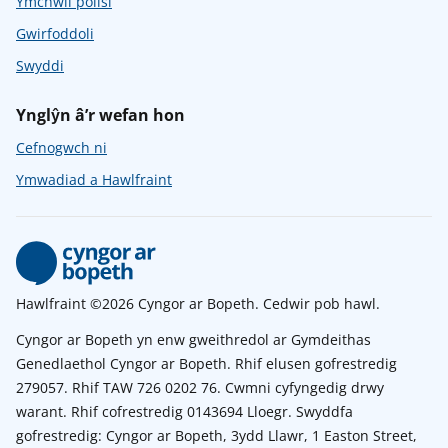
Ymchwil polisi
Gwirfoddoli
Swyddi
Ynglŷn â’r wefan hon
Cefnogwch ni
Ymwadiad a Hawlfraint
Hawlfraint ©2026 Cyngor ar Bopeth. Cedwir pob hawl.
Cyngor ar Bopeth yn enw gweithredol ar Gymdeithas
Genedlaethol Cyngor ar Bopeth. Rhif elusen gofrestredig
279057. Rhif TAW 726 0202 76. Cwmni cyfyngedig drwy
warant. Rhif cofrestredig 0143694 Lloegr. Swyddfa
gofrestredig: Cyngor ar Bopeth, 3ydd Llawr, 1 Easton Street,