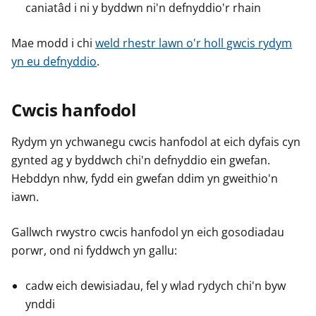
caniatâd i ni y byddwn ni'n defnyddio'r rhain
Mae modd i chi
weld rhestr lawn o'r holl gwcis rydym
yn eu defnyddio
.
Cwcis hanfodol
Rydym yn ychwanegu cwcis hanfodol at eich dyfais cyn
gynted ag y byddwch chi'n defnyddio ein gwefan.
Hebddyn nhw, fydd ein gwefan ddim yn gweithio'n
iawn.
Gallwch rwystro cwcis hanfodol yn eich gosodiadau
porwr, ond ni fyddwch yn gallu:
cadw eich dewisiadau, fel y wlad rydych chi'n byw
ynddi