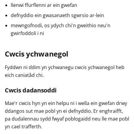
llenwi ffurflenni ar ein gwefan
defnyddio ein gwasanaeth sgwrsio ar-lein
mewngofnodi, os ydych chi'n gweithio neu'n
gwirfoddoli i ni
Cwcis ychwanegol
Fyddwn ni ddim yn ychwanegu cwcis ychwanegol heb
eich caniatâd chi.
Cwcis dadansoddi
Mae'r cwcis hyn yn ein helpu ni i wella ein gwefan drwy
ddangos sut mae pobl yn ei defnyddio. Er enghraifft,
pa dudalennau sydd fwyaf poblogaidd neu lle mae pobl
yn cael trafferth.