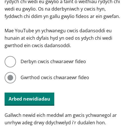
rydych chi wedi eu gwylio a faint o weithiau rydych chi
wedi eu gwylio. Os na dderbyniwch y cwcis hyn,
fyddwch chi ddim yn gallu gwylio fideos ar ein gwefan.
Mae YouTube yn ychwanegu cwcis dadansoddi eu
hunain at eich dyfais hyd yn oed os ydych chi wedi
gwrthod ein cwcis dadansoddi.
Derbyn cwcis chwaraewr fideo
Gwrthod cwcis chwaraewr fideo
Arbed newidiadau
Gallwch newid eich meddwl am gwcis ychwanegol ar
unrhyw adeg drwy ddychwelyd i'r dudalen hon.