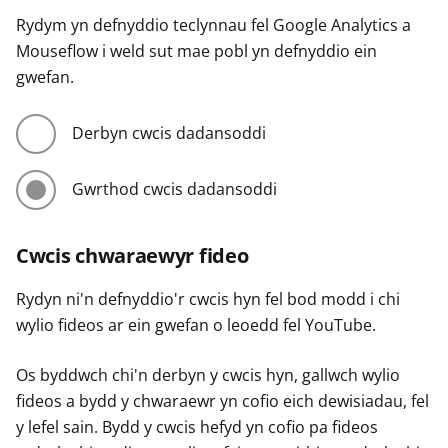
Rydym yn defnyddio teclynnau fel Google Analytics a
Mouseflow i weld sut mae pobl yn defnyddio ein
gwefan.
Derbyn cwcis dadansoddi
Gwrthod cwcis dadansoddi
Cwcis chwaraewyr fideo
Rydyn ni'n defnyddio'r cwcis hyn fel bod modd i chi
wylio fideos ar ein gwefan o leoedd fel YouTube.
Os byddwch chi'n derbyn y cwcis hyn, gallwch wylio
fideos a bydd y chwaraewr yn cofio eich dewisiadau, fel
y lefel sain. Bydd y cwcis hefyd yn cofio pa fideos