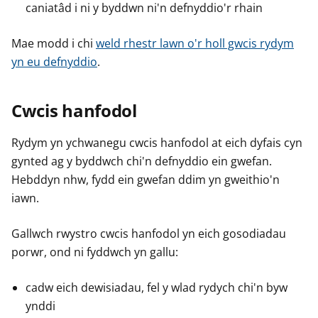
caniatâd i ni y byddwn ni'n defnyddio'r rhain
Mae modd i chi
weld rhestr lawn o'r holl gwcis rydym
yn eu defnyddio
.
Cwcis hanfodol
Rydym yn ychwanegu cwcis hanfodol at eich dyfais cyn
gynted ag y byddwch chi'n defnyddio ein gwefan.
Hebddyn nhw, fydd ein gwefan ddim yn gweithio'n
iawn.
Gallwch rwystro cwcis hanfodol yn eich gosodiadau
porwr, ond ni fyddwch yn gallu:
cadw eich dewisiadau, fel y wlad rydych chi'n byw
ynddi