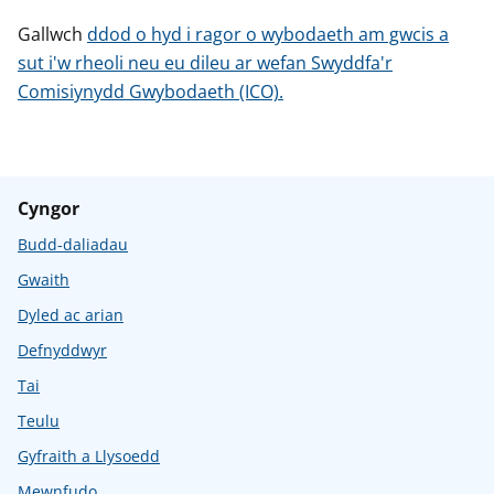
Gallwch
ddod o hyd i ragor o wybodaeth am gwcis a
sut i'w rheoli neu eu dileu ar wefan Swyddfa'r
Comisiynydd Gwybodaeth (ICO).
Cyngor
Budd-daliadau
Gwaith
Dyled ac arian
Defnyddwyr
Tai
Teulu
Gyfraith a Llysoedd
Mewnfudo