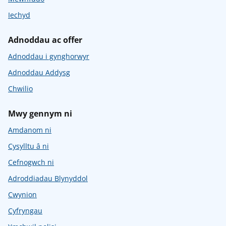
Iechyd
Adnoddau ac offer
Adnoddau i gynghorwyr
Adnoddau Addysg
Chwilio
Mwy gennym ni
Amdanom ni
Cysylltu â ni
Cefnogwch ni
Adroddiadau Blynyddol
Cwynion
Cyfryngau