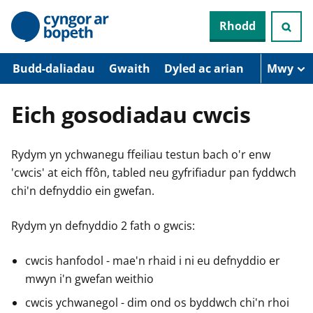
N
Rhodd
e
i
d
i
Budd-daliadau
Gwaith
Dyled ac arian
Mwy
o
i
’
Eich gosodiadau cwcis
r
p
r
Rydym yn ychwanegu ffeiliau testun bach o'r enw
i
f
'cwcis' at eich ffôn, tabled neu gyfrifiadur pan fyddwch
g
chi'n defnyddio ein gwefan.
y
n
n
Rydym yn defnyddio 2 fath o gwcis:
w
y
s
cwcis hanfodol - mae'n rhaid i ni eu defnyddio er
mwyn i'n gwefan weithio
cwcis ychwanegol - dim ond os byddwch chi'n rhoi