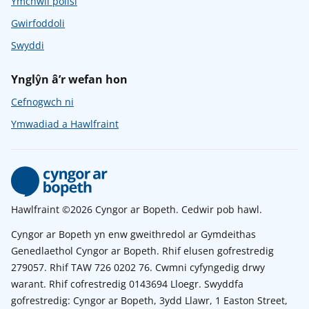
Ymchwil polisi
Gwirfoddoli
Swyddi
Ynglŷn â’r wefan hon
Cefnogwch ni
Ymwadiad a Hawlfraint
Hawlfraint ©2026 Cyngor ar Bopeth. Cedwir pob hawl.
Cyngor ar Bopeth yn enw gweithredol ar Gymdeithas
Genedlaethol Cyngor ar Bopeth. Rhif elusen gofrestredig
279057. Rhif TAW 726 0202 76. Cwmni cyfyngedig drwy
warant. Rhif cofrestredig 0143694 Lloegr. Swyddfa
gofrestredig: Cyngor ar Bopeth, 3ydd Llawr, 1 Easton Street,