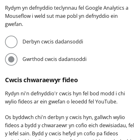
Rydym yn defnyddio teclynnau fel Google Analytics a
Mouseflow i weld sut mae pobl yn defnyddio ein
gwefan.
Derbyn cwcis dadansoddi
Gwrthod cwcis dadansoddi
Cwcis chwaraewyr fideo
Rydyn ni'n defnyddio'r cwcis hyn fel bod modd i chi
wylio fideos ar ein gwefan o leoedd fel YouTube.
Os byddwch chi'n derbyn y cwcis hyn, gallwch wylio
fideos a bydd y chwaraewr yn cofio eich dewisiadau, fel
y lefel sain. Bydd y cwcis hefyd yn cofio pa fideos