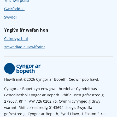
Ymchwil polisi
Gwirfoddoli
Swyddi
Ynglŷn â’r wefan hon
Cefnogwch ni
Ymwadiad a Hawlfraint
Hawlfraint ©2026 Cyngor ar Bopeth. Cedwir pob hawl.
Cyngor ar Bopeth yn enw gweithredol ar Gymdeithas
Genedlaethol Cyngor ar Bopeth. Rhif elusen gofrestredig
279057. Rhif TAW 726 0202 76. Cwmni cyfyngedig drwy
warant. Rhif cofrestredig 0143694 Lloegr. Swyddfa
gofrestredig: Cyngor ar Bopeth, 3ydd Llawr, 1 Easton Street,