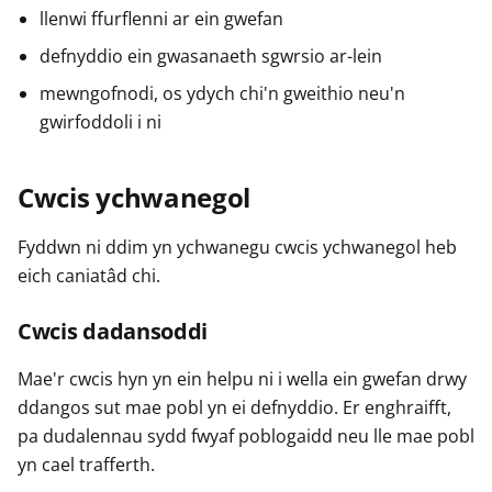
llenwi ffurflenni ar ein gwefan
defnyddio ein gwasanaeth sgwrsio ar-lein
mewngofnodi, os ydych chi'n gweithio neu'n
gwirfoddoli i ni
Cwcis ychwanegol
Fyddwn ni ddim yn ychwanegu cwcis ychwanegol heb
eich caniatâd chi.
Cwcis dadansoddi
Mae'r cwcis hyn yn ein helpu ni i wella ein gwefan drwy
ddangos sut mae pobl yn ei defnyddio. Er enghraifft,
pa dudalennau sydd fwyaf poblogaidd neu lle mae pobl
yn cael trafferth.