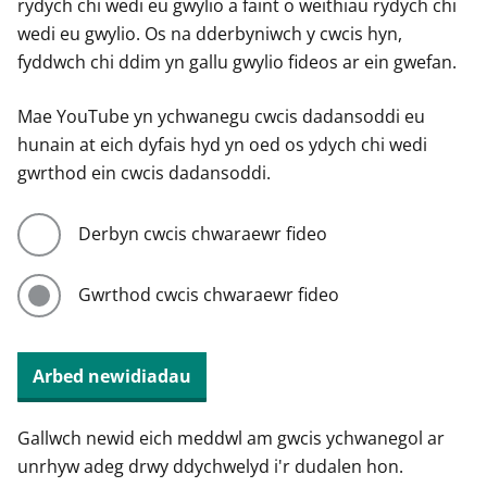
rydych chi wedi eu gwylio a faint o weithiau rydych chi
wedi eu gwylio. Os na dderbyniwch y cwcis hyn,
fyddwch chi ddim yn gallu gwylio fideos ar ein gwefan.
Mae YouTube yn ychwanegu cwcis dadansoddi eu
hunain at eich dyfais hyd yn oed os ydych chi wedi
gwrthod ein cwcis dadansoddi.
Derbyn cwcis chwaraewr fideo
Gwrthod cwcis chwaraewr fideo
Arbed newidiadau
Gallwch newid eich meddwl am gwcis ychwanegol ar
unrhyw adeg drwy ddychwelyd i'r dudalen hon.