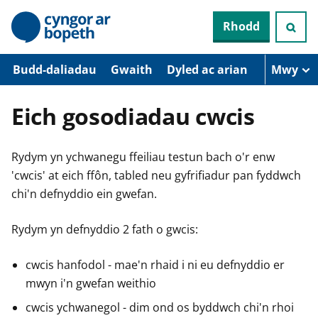
N
Rhodd
e
i
d
i
Budd-daliadau
Gwaith
Dyled ac arian
Mwy
o
i
’
Eich gosodiadau cwcis
r
p
r
Rydym yn ychwanegu ffeiliau testun bach o'r enw
i
f
'cwcis' at eich ffôn, tabled neu gyfrifiadur pan fyddwch
g
chi'n defnyddio ein gwefan.
y
n
n
Rydym yn defnyddio 2 fath o gwcis:
w
y
s
cwcis hanfodol - mae'n rhaid i ni eu defnyddio er
mwyn i'n gwefan weithio
cwcis ychwanegol - dim ond os byddwch chi'n rhoi