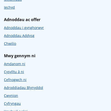
Iechyd
Adnoddau ac offer
Adnoddau i gynghorwyr
Adnoddau Addysg
Chwilio
Mwy gennym ni
Amdanom ni
Cysylltu â ni
Cefnogwch ni
Adroddiadau Blynyddol
Cwynion
Cyfryngau