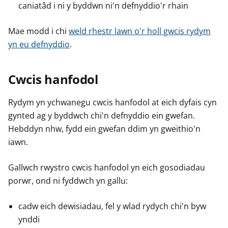
caniatâd i ni y byddwn ni'n defnyddio'r rhain
Mae modd i chi
weld rhestr lawn o'r holl gwcis rydym
yn eu defnyddio
.
Cwcis hanfodol
Rydym yn ychwanegu cwcis hanfodol at eich dyfais cyn
gynted ag y byddwch chi'n defnyddio ein gwefan.
Hebddyn nhw, fydd ein gwefan ddim yn gweithio'n
iawn.
Gallwch rwystro cwcis hanfodol yn eich gosodiadau
porwr, ond ni fyddwch yn gallu:
cadw eich dewisiadau, fel y wlad rydych chi'n byw
ynddi