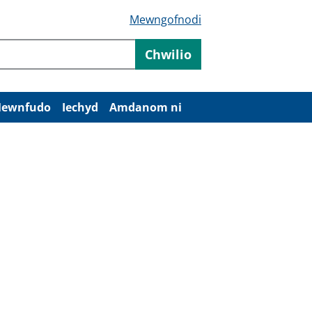
Mewngofnodi
Chwilio
ewnfudo
Iechyd
Amdanom ni