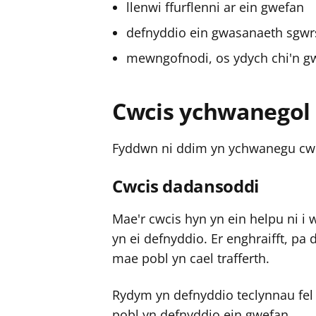
llenwi ffurflenni ar ein gwefan
defnyddio ein gwasanaeth sgwrs
mewngofnodi, os ydych chi'n gwe
Cwcis ychwanegol
Fyddwn ni ddim yn ychwanegu cwci
Cwcis dadansoddi
Mae'r cwcis hyn yn ein helpu ni i
yn ei defnyddio. Er enghraifft, p
mae pobl yn cael trafferth.
Rydym yn defnyddio teclynnau fel
pobl yn defnyddio ein gwefan.