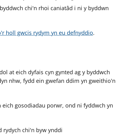
byddwch chi'n rhoi caniatâd i ni y byddwn
o'r holl gwcis rydym yn eu defnyddio
.
l at eich dyfais cyn gynted ag y byddwch
dyn nhw, fydd ein gwefan ddim yn gweithio'n
n eich gosodiadau porwr, ond ni fyddwch yn
d rydych chi'n byw ynddi