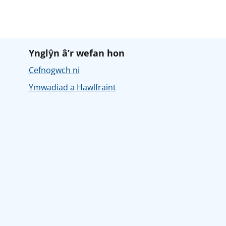
Ynglŷn â’r wefan hon
Cefnogwch ni
Ymwadiad a Hawlfraint