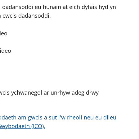
dadansoddi eu hunain at eich dyfais hyd yn
n cwcis dadansoddi.
deo
ideo
wcis ychwanegol ar unrhyw adeg drwy
daeth am gwcis a sut i'w rheoli neu eu dileu
Gwybodaeth (ICO).