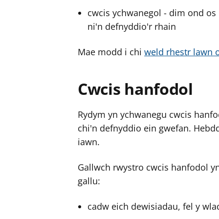
cwcis ychwanegol - dim ond os 
ni'n defnyddio'r rhain
Mae modd i chi
weld rhestr lawn 
Cwcis hanfodol
Rydym yn ychwanegu cwcis hanfodo
chi'n defnyddio ein gwefan. Hebd
iawn.
Gallwch rwystro cwcis hanfodol y
gallu:
cadw eich dewisiadau, fel y wla