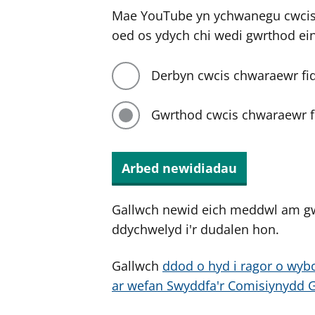
Mae YouTube yn ychwanegu cwcis 
oed os ydych chi wedi gwrthod ei
Derbyn cwcis chwaraewr fi
Gwrthod cwcis chwaraewr f
Arbed newidiadau
Gallwch newid eich meddwl am g
ddychwelyd i'r dudalen hon.
Gallwch
ddod o hyd i ragor o wybo
ar wefan Swyddfa'r Comisiynydd 