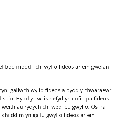
el bod modd i chi wylio fideos ar ein gwefan
hyn, gallwch wylio fideos a bydd y chwaraewr
el sain. Bydd y cwcis hefyd yn cofio pa fideos
o weithiau rydych chi wedi eu gwylio. Os na
chi ddim yn gallu gwylio fideos ar ein