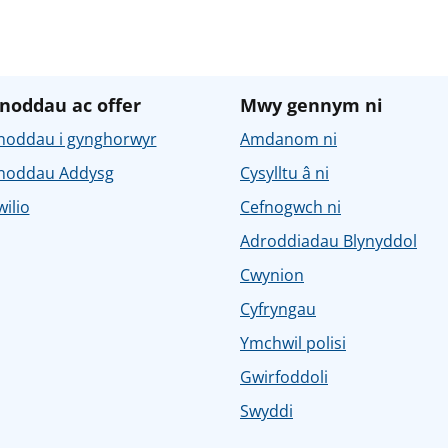
noddau ac offer
Mwy gennym ni
noddau i gynghorwyr
Amdanom ni
noddau Addysg
Cysylltu â ni
ilio
Cefnogwch ni
Adroddiadau Blynyddol
Cwynion
Cyfryngau
Ymchwil polisi
Gwirfoddoli
Swyddi