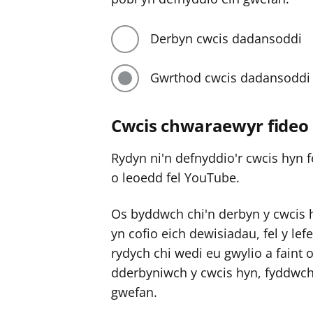
Derbyn cwcis dadansoddi
Gwrthod cwcis dadansoddi
Cwcis chwaraewyr fideo
Rydyn ni'n defnyddio'r cwcis hyn f
o leoedd fel YouTube.
Os byddwch chi'n derbyn y cwcis 
yn cofio eich dewisiadau, fel y lef
rydych chi wedi eu gwylio a faint 
dderbyniwch y cwcis hyn, fyddwch 
gwefan.