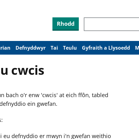
Rhodd
arian
Defnyddwyr
Tai
Teulu
Gyfraith a Llysoedd
M
u cwcis
 bach o'r enw 'cwcis' at eich ffôn, tabled
 defnyddio ein gwefan.
s:
ni eu defnyddio er mwyn i'n gwefan weithio