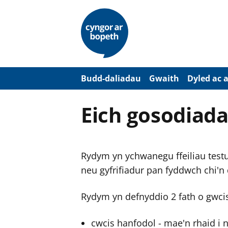
N
e
i
d
i
o
i
’
Budd-daliadau
Gwaith
Dyled ac 
r
p
r
Eich gosodiada
i
f
g
y
n
Rydym yn ychwanegu ffeiliau testun
n
w
neu gyfrifiadur pan fyddwch chi'n
y
s
Rydym yn defnyddio 2 fath o gwci
cwcis hanfodol - mae'n rhaid i 