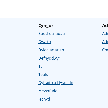
Cyngor
Ad
Budd-daliadau
Ad
Gwaith
Ad
Dyled ac arian
Chw
Defnyddwyr
Tai
Teulu
Gyfraith a Llysoedd
Mewnfudo
Iechyd