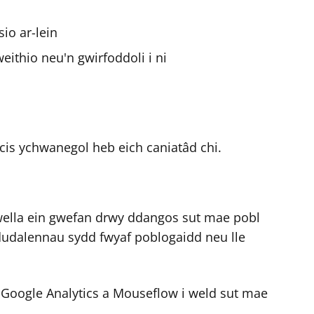
io ar-lein
ithio neu'n gwirfoddoli i ni
s ychwanegol heb eich caniatâd chi.
 wella ein gwefan drwy ddangos sut mae pobl
a dudalennau sydd fwyaf poblogaidd neu lle
 Google Analytics a Mouseflow i weld sut mae