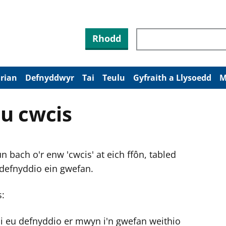
Rhodd
arian
Defnyddwyr
Tai
Teulu
Gyfraith a Llysoedd
M
u cwcis
 bach o'r enw 'cwcis' at eich ffôn, tabled
 defnyddio ein gwefan.
s:
ni eu defnyddio er mwyn i'n gwefan weithio