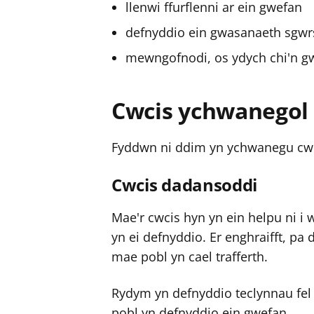
llenwi ffurflenni ar ein gwefan
defnyddio ein gwasanaeth sgwrs
mewngofnodi, os ydych chi'n gwe
Cwcis ychwanegol
Fyddwn ni ddim yn ychwanegu cwci
Cwcis dadansoddi
Mae'r cwcis hyn yn ein helpu ni i
yn ei defnyddio. Er enghraifft, p
mae pobl yn cael trafferth.
Rydym yn defnyddio teclynnau fel
pobl yn defnyddio ein gwefan.