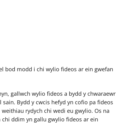
el bod modd i chi wylio fideos ar ein gwefan
hyn, gallwch wylio fideos a bydd y chwaraewr
el sain. Bydd y cwcis hefyd yn cofio pa fideos
o weithiau rydych chi wedi eu gwylio. Os na
chi ddim yn gallu gwylio fideos ar ein