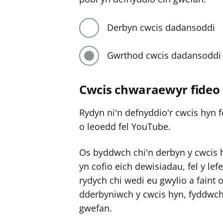
Derbyn cwcis dadansoddi
Gwrthod cwcis dadansoddi
Cwcis chwaraewyr fideo
Rydyn ni'n defnyddio'r cwcis hyn f
o leoedd fel YouTube.
Os byddwch chi'n derbyn y cwcis 
yn cofio eich dewisiadau, fel y lef
rydych chi wedi eu gwylio a faint 
dderbyniwch y cwcis hyn, fyddwch 
gwefan.