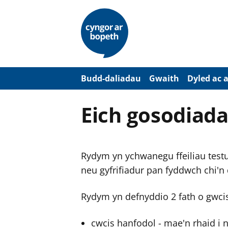
N
e
i
d
i
o
i
’
Budd-daliadau
Gwaith
Dyled ac 
r
p
r
Eich gosodiada
i
f
g
y
n
Rydym yn ychwanegu ffeiliau testun
n
w
neu gyfrifiadur pan fyddwch chi'n
y
s
Rydym yn defnyddio 2 fath o gwci
cwcis hanfodol - mae'n rhaid i 