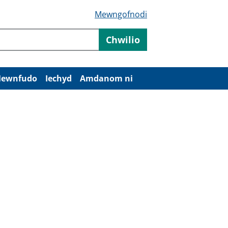
Mewngofnodi
Chwilio
ewnfudo
Iechyd
Amdanom ni