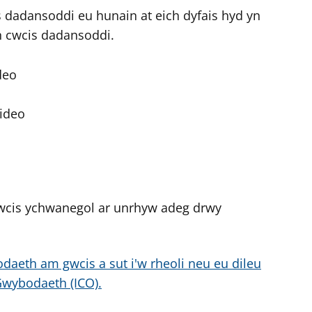
dadansoddi eu hunain at eich dyfais hyd yn
n cwcis dadansoddi.
deo
ideo
wcis ychwanegol ar unrhyw adeg drwy
daeth am gwcis a sut i'w rheoli neu eu dileu
Gwybodaeth (ICO).