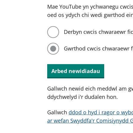
Mae YouTube yn ychwanegu cwcis 
oed os ydych chi wedi gwrthod ei
Derbyn cwcis chwaraewr fi
Gwrthod cwcis chwaraewr f
Arbed newidiadau
Gallwch newid eich meddwl am g
ddychwelyd i'r dudalen hon.
Gallwch
ddod o hyd i ragor o wybo
ar wefan Swyddfa'r Comisiynydd 