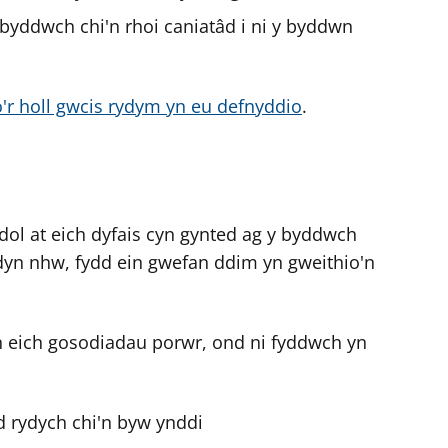
byddwch chi'n rhoi caniatâd i ni y byddwn
o'r holl gwcis rydym yn eu defnyddio
.
l at eich dyfais cyn gynted ag y byddwch
dyn nhw, fydd ein gwefan ddim yn gweithio'n
n eich gosodiadau porwr, ond ni fyddwch yn
d rydych chi'n byw ynddi