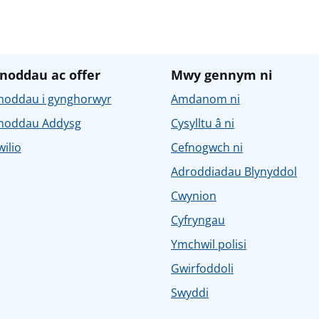
noddau ac offer
Mwy gennym ni
noddau i gynghorwyr
Amdanom ni
noddau Addysg
Cysylltu â ni
ilio
Cefnogwch ni
Adroddiadau Blynyddol
Cwynion
Cyfryngau
Ymchwil polisi
Gwirfoddoli
Swyddi