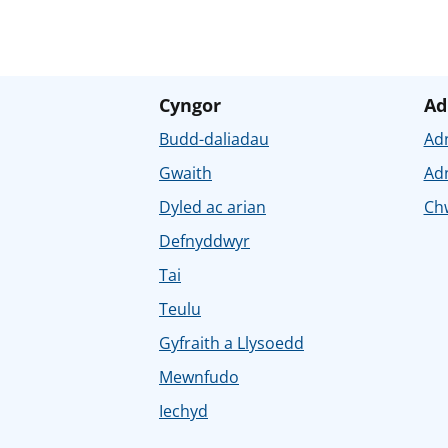
Cyngor
Ad
Budd-daliadau
Ad
Gwaith
Ad
Dyled ac arian
Chw
Defnyddwyr
Tai
Teulu
Gyfraith a Llysoedd
Mewnfudo
Iechyd