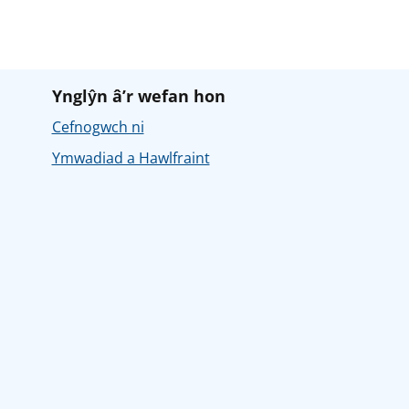
Ynglŷn â’r wefan hon
Cefnogwch ni
Ymwadiad a Hawlfraint