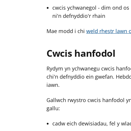
cwcis ychwanegol - dim ond os 
ni'n defnyddio'r rhain
Mae modd i chi
weld rhestr lawn 
Cwcis hanfodol
Rydym yn ychwanegu cwcis hanfodo
chi'n defnyddio ein gwefan. Hebd
iawn.
Gallwch rwystro cwcis hanfodol y
gallu:
cadw eich dewisiadau, fel y wla