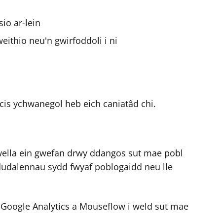
io ar-lein
ithio neu'n gwirfoddoli i ni
s ychwanegol heb eich caniatâd chi.
 wella ein gwefan drwy ddangos sut mae pobl
a dudalennau sydd fwyaf poblogaidd neu lle
 Google Analytics a Mouseflow i weld sut mae