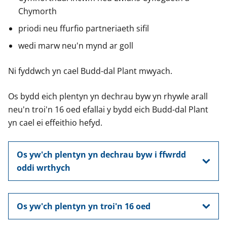
Chymorth
priodi neu ffurfio partneriaeth sifil
wedi marw neu'n mynd ar goll
Ni fyddwch yn cael Budd-dal Plant mwyach.
Os bydd eich plentyn yn dechrau byw yn rhywle arall
neu'n troi'n 16 oed efallai y bydd eich Budd-dal Plant
yn cael ei effeithio hefyd.
Os yw'ch plentyn yn dechrau byw i ffwrdd
oddi wrthych
Os yw'ch plentyn yn troi'n 16 oed