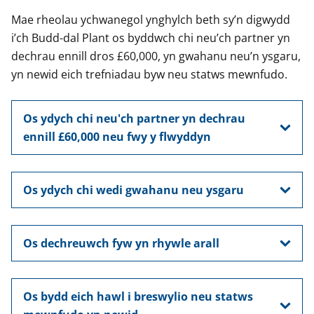
Mae rheolau ychwanegol ynghylch beth sy’n digwydd
i’ch Budd-dal Plant os byddwch chi neu’ch partner yn
dechrau ennill dros £60,000, yn gwahanu neu’n ysgaru,
yn newid eich trefniadau byw neu statws mewnfudo.
Os ydych chi neu'ch partner yn dechrau
ennill £60,000 neu fwy y flwyddyn
Os ydych chi wedi gwahanu neu ysgaru
Os dechreuwch fyw yn rhywle arall
Os bydd eich hawl i breswylio neu statws