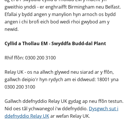
gweithio ynddi - er enghraifft Birmingham neu Belfast.
Efallai y bydd angen y manylion hyn arnoch os bydd
angen i chi brofi eich bod wedi rhoi gwybod am y
newid.
Cyllid a Thollau EM - Swyddfa Budd-dal Plant
Rhif ffôn: 0300 200 3100
Relay UK - os na allwch glywed neu siarad ar y ffôn,
gallwch deipio'r hyn rydych am ei ddweud: 18001 yna
0300 200 3100
Gallwch ddefnyddio Relay UK gydag ap neu ffôn testun.
Nid oes tâl ychwanegol i'w ddefnyddio.
Dysgwch sut i
ddefnyddio Relay UK
ar wefan Relay UK.