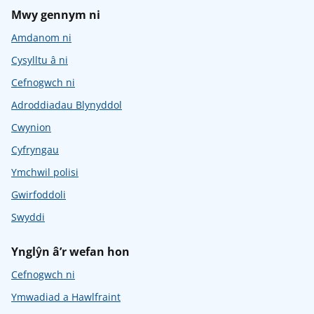
Mwy gennym ni
Amdanom ni
Cysylltu â ni
Cefnogwch ni
Adroddiadau Blynyddol
Cwynion
Cyfryngau
Ymchwil polisi
Gwirfoddoli
Swyddi
Ynglŷn â’r wefan hon
Cefnogwch ni
Ymwadiad a Hawlfraint