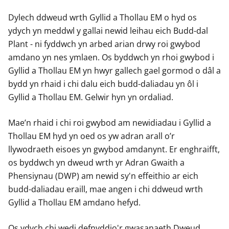
y
y
y
Dylech ddweud wrth Gyllid a Thollau EM o hyd os
f
f
f
ydych yn meddwl y gallai newid leihau eich Budd-dal
e
e
e
r
r
r
Plant - ni fyddwch yn arbed arian drwy roi gwybod
amdano yn nes ymlaen. Os byddwch yn rhoi gwybod i
Gyllid a Thollau EM yn hwyr gallech gael gormod o dâl a
bydd yn rhaid i chi dalu eich budd-daliadau yn ôl i
Gyllid a Thollau EM. Gelwir hyn yn ordaliad.
Mae’n rhaid i chi roi gwybod am newidiadau i Gyllid a
Thollau EM hyd yn oed os yw adran arall o’r
llywodraeth eisoes yn gwybod amdanynt. Er enghraifft,
os byddwch yn dweud wrth yr Adran Gwaith a
Phensiynau (DWP) am newid sy'n effeithio ar eich
budd-daliadau eraill, mae angen i chi ddweud wrth
Gyllid a Thollau EM amdano hefyd.
Os ydych chi wedi defnyddio'r gwasanaeth Dweud