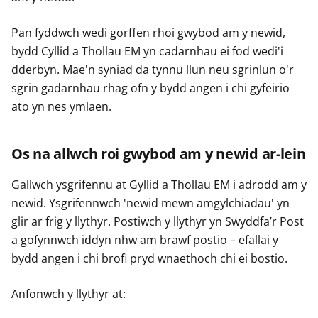
Pan fyddwch wedi gorffen rhoi gwybod am y newid,
bydd Cyllid a Thollau EM yn cadarnhau ei fod wedi'i
dderbyn. Mae'n syniad da tynnu llun neu sgrinlun o'r
sgrin gadarnhau rhag ofn y bydd angen i chi gyfeirio
ato yn nes ymlaen.
Os na allwch roi gwybod am y newid ar-lein
Gallwch ysgrifennu at Gyllid a Thollau EM i adrodd am y
newid. Ysgrifennwch 'newid mewn amgylchiadau' yn
glir ar frig y llythyr. Postiwch y llythyr yn Swyddfa’r Post
a gofynnwch iddyn nhw am brawf postio – efallai y
bydd angen i chi brofi pryd wnaethoch chi ei bostio.
Anfonwch y llythyr at: