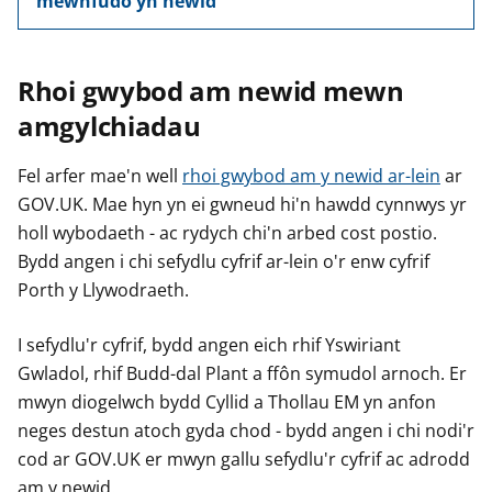
mewnfudo yn newid
Rhoi gwybod am newid mewn
amgylchiadau
Fel arfer mae'n well
rhoi gwybod am y newid ar-lein
ar
GOV.UK. Mae hyn yn ei gwneud hi'n hawdd cynnwys yr
holl wybodaeth - ac rydych chi'n arbed cost postio.
Bydd angen i chi sefydlu cyfrif ar-lein o'r enw cyfrif
Porth y Llywodraeth.
I sefydlu'r cyfrif, bydd angen eich rhif Yswiriant
Gwladol, rhif Budd-dal Plant a ffôn symudol arnoch. Er
mwyn diogelwch bydd Cyllid a Thollau EM yn anfon
neges destun atoch gyda chod - bydd angen i chi nodi'r
cod ar GOV.UK er mwyn gallu sefydlu'r cyfrif ac adrodd
am y newid.