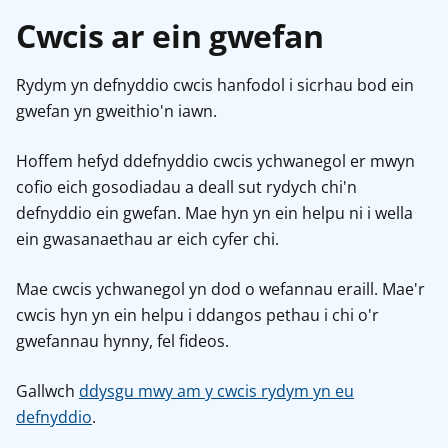
Cwcis ar ein gwefan
Rydym yn defnyddio cwcis hanfodol i sicrhau bod ein
gwefan yn gweithio'n iawn.
Hoffem hefyd ddefnyddio cwcis ychwanegol er mwyn
cofio eich gosodiadau a deall sut rydych chi'n
defnyddio ein gwefan. Mae hyn yn ein helpu ni i wella
ein gwasanaethau ar eich cyfer chi.
Mae cwcis ychwanegol yn dod o wefannau eraill. Mae'r
cwcis hyn yn ein helpu i ddangos pethau i chi o'r
gwefannau hynny, fel fideos.
Gallwch
ddysgu mwy am y cwcis rydym yn eu
defnyddio
.