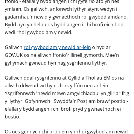
ffonio - efallai y bydd angen i chi gyfeirio ato yn nes
ymlaen. Os gallwch, anfonwch lythyr atynt wedyn i
gadarnhau'r newid y gwnaethoch roi gwybod amdano.
Bydd hyn yn helpu os bydd angen i chi brofi eich bod
wedi rhoi gwybod am y newid.
Gallwch
roi gwybod am y newid ar-lein
o hyd ar
GOV.UK os na allwch ffonio'r llinell gymorth. Mae'n
gyflymach gwneud hyn nag ysgrifennu llythyr.
Gallwch ddal i ysgrifennu at Gyllid a Thollau EM os na
allwch ddweud wrthynt dros y ffôn neu ar-lein.
Ysgrifennwch 'newid mewn amgylchiadau' yn glir ar frig
y llythyr. Gofynnwch i Swyddfa'r Post am brawf postio -
efallai y bydd angen i chi brofi pryd y gwnaethoch ei
bostio.
Os oes gennych chi broblem yn rhoi gwybod am newid