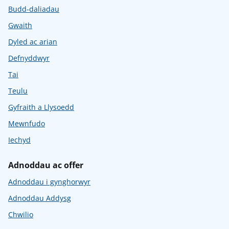
Budd-daliadau
Gwaith
Dyled ac arian
Defnyddwyr
Tai
Teulu
Gyfraith a Llysoedd
Mewnfudo
Iechyd
Adnoddau ac offer
Adnoddau i gynghorwyr
Adnoddau Addysg
Chwilio