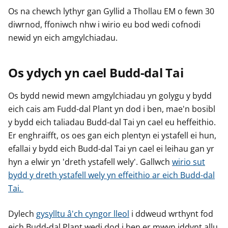
Os na chewch lythyr gan Gyllid a Thollau EM o fewn 30
diwrnod, ffoniwch nhw i wirio eu bod wedi cofnodi
newid yn eich amgylchiadau.
Os ydych yn cael Budd-dal Tai
Os bydd newid mewn amgylchiadau yn golygu y bydd
eich cais am Fudd-dal Plant yn dod i ben, mae'n bosibl
y bydd eich taliadau Budd-dal Tai yn cael eu heffeithio.
Er enghraifft, os oes gan eich plentyn ei ystafell ei hun,
efallai y bydd eich Budd-dal Tai yn cael ei leihau gan yr
hyn a elwir yn 'dreth ystafell wely'. Gallwch
wirio sut
bydd y dreth ystafell wely yn effeithio ar eich Budd-dal
Tai.
Dylech
gysylltu â'ch cyngor lleol
i ddweud wrthynt fod
eich Budd-dal Plant wedi dod i ben er mwyn iddynt allu