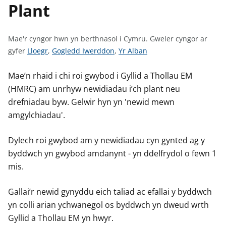
Plant
n
w
y
s
Mae'r cyngor hwn yn berthnasol i Cymru.
Gweler cyngor ar
G
G
G
gyfer
Lloegr
,
Gogledd Iwerddon
,
Yr Alban
w
w
w
e
e
e
Mae’n rhaid i chi roi gwybod i Gyllid a Thollau EM
l
l
l
(HMRC) am unrhyw newidiadau i’ch plant neu
e
e
e
drefniadau byw. Gelwir hyn yn 'newid mewn
r
r
r
amgylchiadau'.
c
c
c
y
y
y
Dylech roi gwybod am y newidiadau cyn gynted ag y
n
n
n
byddwch yn gwybod amdanynt - yn ddelfrydol o fewn 1
g
g
g
mis.
o
o
o
r
r
r
Gallai’r newid gynyddu eich taliad ac efallai y byddwch
a
a
a
yn colli arian ychwanegol os byddwch yn dweud wrth
r
r
r
Gyllid a Thollau EM yn hwyr.
g
g
g