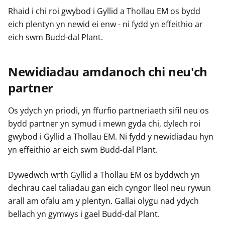
Rhaid i chi roi gwybod i Gyllid a Thollau EM os bydd
eich plentyn yn newid ei enw - ni fydd yn effeithio ar
eich swm Budd-dal Plant.
Newidiadau amdanoch chi neu'ch
partner
Os ydych yn priodi, yn ffurfio partneriaeth sifil neu os
bydd partner yn symud i mewn gyda chi, dylech roi
gwybod i Gyllid a Thollau EM. Ni fydd y newidiadau hyn
yn effeithio ar eich swm Budd-dal Plant.
Dywedwch wrth Gyllid a Thollau EM os byddwch yn
dechrau cael taliadau gan eich cyngor lleol neu rywun
arall am ofalu am y plentyn. Gallai olygu nad ydych
bellach yn gymwys i gael Budd-dal Plant.