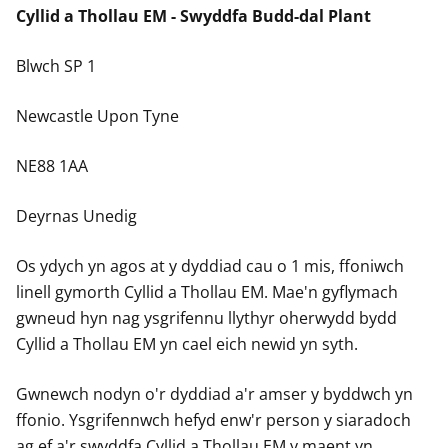
Cyllid a Thollau EM - Swyddfa Budd-dal Plant
Blwch SP 1
Newcastle Upon Tyne
NE88 1AA
Deyrnas Unedig
Os ydych yn agos at y dyddiad cau o 1 mis, ffoniwch
linell gymorth Cyllid a Thollau EM. Mae'n gyflymach
gwneud hyn nag ysgrifennu llythyr oherwydd bydd
Cyllid a Thollau EM yn cael eich newid yn syth.
Gwnewch nodyn o'r dyddiad a'r amser y byddwch yn
ffonio. Ysgrifennwch hefyd enw'r person y siaradoch
ag ef a'r swyddfa Cyllid a Thollau EM y maent yn