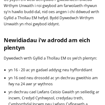
Wrthym Unwaith i roi gwybod am farwolaeth rhywun
sy'n hawlio budd-dal, nid oes angen i chi ddweud wrth
Gyllid a Thollau EM hefyd. Bydd Dywedwch Wrthym
Unwaith yn rhoi gwybod iddynt.
Newidiadau i'w adrodd am eich
plentyn
Dywedwch wrth Gyllid a Thollau EM os yw’ch plentyn:
yn 16 - 20 ac yn gadael addysg neu hyfforddiant
yn 16 oed neu drosodd ac yn dechrau gweithio am
fwy na 24 awr yr wythnos
yn dechrau cael Lwfans Ceisio Gwaith yn seiliedig ar
incwm, Credyd Cynhwysol, credydau treth,
Cymhorthdal Incwm neu Lwfans Cyflogaeth a