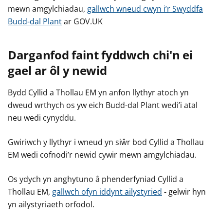
mewn amgylchiadau,
gallwch wneud cwyn i’r Swyddfa
Budd-dal Plant
ar GOV.UK
Darganfod faint fyddwch chi'n ei
gael ar ôl y newid
Bydd Cyllid a Thollau EM yn anfon llythyr atoch yn
dweud wrthych os yw eich Budd-dal Plant wedi’i atal
neu wedi cynyddu.
Gwiriwch y llythyr i wneud yn siŵr bod Cyllid a Thollau
EM wedi cofnodi’r newid cywir mewn amgylchiadau.
Os ydych yn anghytuno â phenderfyniad Cyllid a
Thollau EM,
gallwch ofyn iddynt ailystyried
- gelwir hyn
yn ailystyriaeth orfodol.