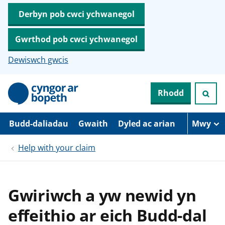
Derbyn pob cwci ychwanegol
Gwrthod pob cwci ychwanegol
Dewiswch gwcis
N
Rhodd
e
i
d
i
Budd-daliadau
Gwaith
Dyled ac arian
Mwy
o
i
Help with your claim
’
r
p
r
i
Gwiriwch a yw newid yn
f
g
effeithio ar eich Budd-dal
y
n