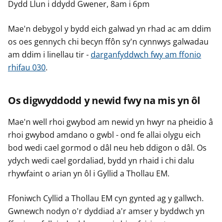
Dydd Llun i ddydd Gwener, 8am i 6pm
Mae'n debygol y bydd eich galwad yn rhad ac am ddim
os oes gennych chi becyn ffôn sy'n cynnwys galwadau
am ddim i linellau tir -
darganfyddwch fwy am ffonio
rhifau 030
.
Os digwyddodd y newid fwy na mis yn ôl
Mae'n well rhoi gwybod am newid yn hwyr na pheidio â
rhoi gwybod amdano o gwbl - ond fe allai olygu eich
bod wedi cael gormod o dâl neu heb ddigon o dâl. Os
ydych wedi cael gordaliad, bydd yn rhaid i chi dalu
rhywfaint o arian yn ôl i Gyllid a Thollau EM.
Ffoniwch Cyllid a Thollau EM cyn gynted ag y gallwch.
Gwnewch nodyn o'r dyddiad a'r amser y byddwch yn