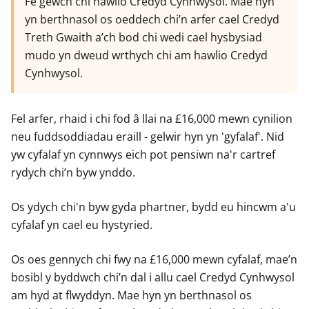
Fe gewch chi hawlio Credyd Cynhwysol. Mae hyn
yn berthnasol os oeddech chi’n arfer cael Credyd
Treth Gwaith a’ch bod chi wedi cael hysbysiad
mudo yn dweud wrthych chi am hawlio Credyd
Cynhwysol.
Fel arfer, rhaid i chi fod â llai na £16,000 mewn cynilion
neu fuddsoddiadau eraill - gelwir hyn yn 'gyfalaf'. Nid
yw cyfalaf yn cynnwys eich pot pensiwn na'r cartref
rydych chi’n byw ynddo.
Os ydych chi'n byw gyda phartner, bydd eu hincwm a'u
cyfalaf yn cael eu hystyried.
Os oes gennych chi fwy na £16,000 mewn cyfalaf, mae’n
bosibl y byddwch chi’n dal i allu cael Credyd Cynhwysol
am hyd at flwyddyn. Mae hyn yn berthnasol os