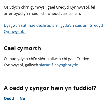
Os ydych chi’n gymwys i gael Credyd Cynhwysol, fel
arfer bydd yn rhaid i chi wneud cais ar-lein.
Dysgwch sut mae dechrau arni gyda’ch cais am Gredyd
Cynhwysol.
Cael cymorth
Os nad ydych chi’n siŵr a allwch chi gael Credyd
Cynhwysol, gallwch
siarad â chynghorydd
.
A oedd y cyngor hwn yn fuddiol?
Oedd
Na