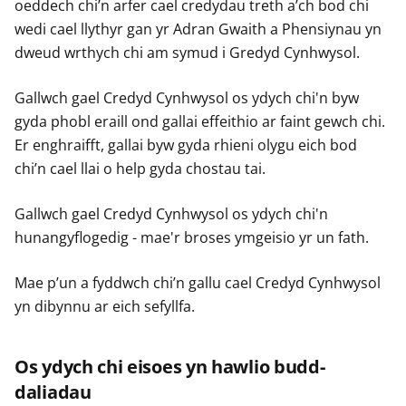
oeddech chi’n arfer cael credydau treth a’ch bod chi
wedi cael llythyr gan yr Adran Gwaith a Phensiynau yn
dweud wrthych chi am symud i Gredyd Cynhwysol.
Gallwch gael Credyd Cynhwysol os ydych chi'n byw
gyda phobl eraill ond gallai effeithio ar faint gewch chi.
Er enghraifft, gallai byw gyda rhieni olygu eich bod
chi’n cael llai o help gyda chostau tai.
Gallwch gael Credyd Cynhwysol os ydych chi'n
hunangyflogedig - mae'r broses ymgeisio yr un fath.
Mae p’un a fyddwch chi’n gallu cael Credyd Cynhwysol
yn dibynnu ar eich sefyllfa.
Os ydych chi eisoes yn hawlio budd-
daliadau