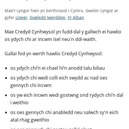
n
w
Mae'r cyngor hwn yn berthnasol i Cymru.
Gweler cyngor ar
y
G
G
G
gyfer
Lloegr
,
Gogledd Iwerddon
,
Yr Alban
s
w
w
w
e
e
e
Mae Credyd Cynhwysol yn fudd-dal y gallwch ei hawlio
l
l
l
os ydych chi ar incwm isel neu'n ddi-waith.
e
e
e
r
r
r
Gallai fod yn werth hawlio Credyd Cynhwysol:
c
c
c
y
y
y
os ydych chi’n ei chael hi’n anodd talu biliau
n
n
n
os ydych chi wedi colli eich swydd ac nad oes
g
g
g
gennych chi incwm
o
o
o
r
r
r
os yw eich incwm wedi gostwng ond rydych chi’n dal
a
a
a
i weithio
r
r
r
os oes gennych chi anabledd neu salwch sy'n eich
g
g
g
atal rhag gweithio
y
y
y
f
f
f