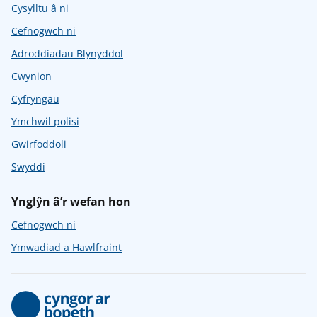
Cysylltu â ni
Cefnogwch ni
Adroddiadau Blynyddol
Cwynion
Cyfryngau
Ymchwil polisi
Gwirfoddoli
Swyddi
Ynglŷn â’r wefan hon
Cefnogwch ni
Ymwadiad a Hawlfraint