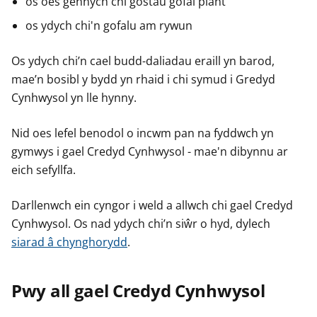
os oes gennych chi gostau gofal plant
e
e
e
os ydych chi'n gofalu am rywun
r
r
r
Os ydych chi’n cael budd-daliadau eraill yn barod,
mae’n bosibl y bydd yn rhaid i chi symud i Gredyd
Cynhwysol yn lle hynny.
Nid oes lefel benodol o incwm pan na fyddwch yn
gymwys i gael Credyd Cynhwysol - mae'n dibynnu ar
eich sefyllfa.
Darllenwch ein cyngor i weld a allwch chi gael Credyd
Cynhwysol. Os nad ydych chi’n siŵr o hyd, dylech
siarad â chynghorydd
.
Pwy all gael Credyd Cynhwysol