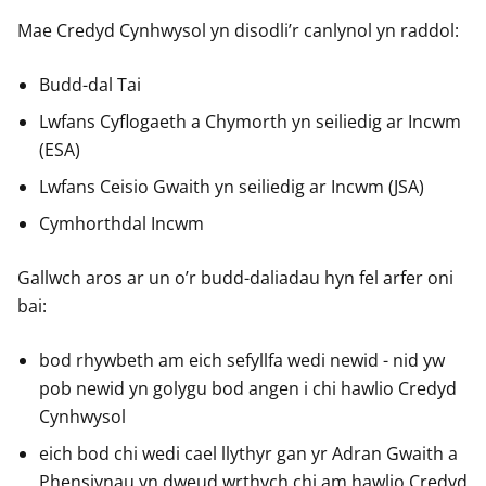
Mae Credyd Cynhwysol yn disodli’r canlynol yn raddol:
Budd-dal Tai
Lwfans Cyflogaeth a Chymorth yn seiliedig ar Incwm
(ESA)
Lwfans Ceisio Gwaith yn seiliedig ar Incwm (JSA)
Cymhorthdal Incwm
Gallwch aros ar un o’r budd-daliadau hyn fel arfer oni
bai:
bod rhywbeth am eich sefyllfa wedi newid - nid yw
pob newid yn golygu bod angen i chi hawlio Credyd
Cynhwysol
eich bod chi wedi cael llythyr gan yr Adran Gwaith a
Phensiynau yn dweud wrthych chi am hawlio Credyd