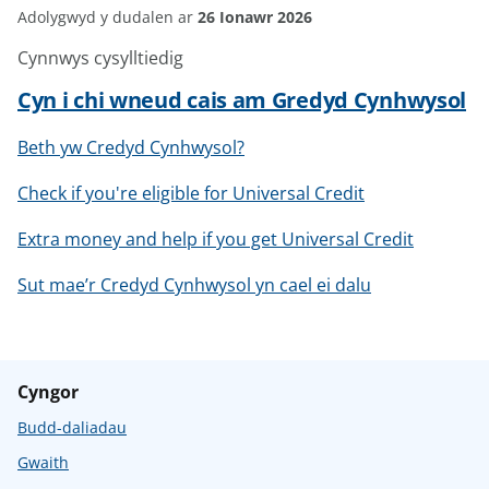
Adolygwyd y dudalen ar
26 Ionawr 2026
Cynnwys cysylltiedig
Cyn i chi wneud cais am Gredyd Cynhwysol
Beth yw Credyd Cynhwysol?
Check if you're eligible for Universal Credit
Extra money and help if you get Universal Credit
Sut mae’r Credyd Cynhwysol yn cael ei dalu
Cyngor
Budd-daliadau
Gwaith