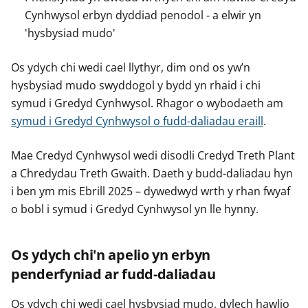
Cynhwysol erbyn dyddiad penodol - a elwir yn
'hysbysiad mudo'
Os ydych chi wedi cael llythyr, dim ond os yw’n
hysbysiad mudo swyddogol y bydd yn rhaid i chi
symud i Gredyd Cynhwysol. Rhagor o wybodaeth am
symud i Gredyd Cynhwysol o fudd-daliadau eraill
.
Mae Credyd Cynhwysol wedi disodli Credyd Treth Plant
a Chredydau Treth Gwaith. Daeth y budd-daliadau hyn
i ben ym mis Ebrill 2025 – dywedwyd wrth y rhan fwyaf
o bobl i symud i Gredyd Cynhwysol yn lle hynny.
Os ydych chi'n apelio yn erbyn
penderfyniad ar fudd-daliadau
Os ydych chi wedi cael hysbysiad mudo, dylech hawlio