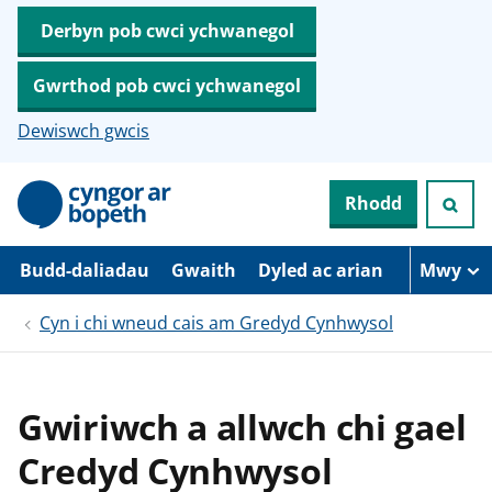
Derbyn pob cwci ychwanegol
Gwrthod pob cwci ychwanegol
Dewiswch gwcis
N
Rhodd
e
i
d
i
Budd-daliadau
Gwaith
Dyled ac arian
Mwy
o
i
Cyn i chi wneud cais am Gredyd Cynhwysol
’
r
p
r
i
Gwiriwch a allwch chi gael
f
g
Credyd Cynhwysol
y
n