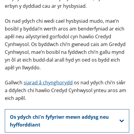
erbyn y dyddiad cau ar yr hysbysiad.
Os nad ydych chi wedi cael hysbysiad mudo, mae’n
bosibl y byddai’n werth aros am benderfyniad ar eich
apêl neu ailystyried gorfodol cyn hawlio Credyd
Cynhwysol. Os byddwch chi’n gwneud cais am Gredyd
Cynhwysol, mae’n bosibl na fyddwch chi’n gallu mynd
yn ôl at eich budd-dal arall hyd yn oed os bydd eich
apêl yn llwyddo.
Gallwch
siarad â chynghorydd
os nad ydych chi’n siŵr
a ddylech chi hawlio Credyd Cynhwysol ynteu aros am
eich apêl.
Os ydych chi'n fyfyriwr mewn addysg neu
hyfforddiant