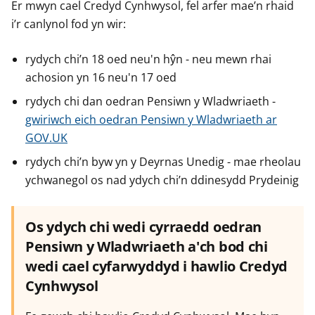
Er mwyn cael Credyd Cynhwysol, fel arfer mae’n rhaid
i’r canlynol fod yn wir:
rydych chi’n 18 oed neu'n hŷn - neu mewn rhai
achosion yn 16 neu'n 17 oed
rydych chi dan oedran Pensiwn y Wladwriaeth -
gwiriwch eich oedran Pensiwn y Wladwriaeth ar
GOV.UK
rydych chi’n byw yn y Deyrnas Unedig - mae rheolau
ychwanegol os nad ydych chi’n ddinesydd Prydeinig
Os ydych chi wedi cyrraedd oedran
Pensiwn y Wladwriaeth a'ch bod chi
wedi cael cyfarwyddyd i hawlio Credyd
Cynhwysol