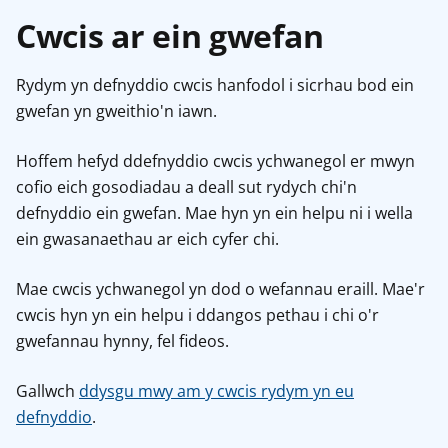
Cwcis ar ein gwefan
Rydym yn defnyddio cwcis hanfodol i sicrhau bod ein
gwefan yn gweithio'n iawn.
Hoffem hefyd ddefnyddio cwcis ychwanegol er mwyn
cofio eich gosodiadau a deall sut rydych chi'n
defnyddio ein gwefan. Mae hyn yn ein helpu ni i wella
ein gwasanaethau ar eich cyfer chi.
Mae cwcis ychwanegol yn dod o wefannau eraill. Mae'r
cwcis hyn yn ein helpu i ddangos pethau i chi o'r
gwefannau hynny, fel fideos.
Gallwch
ddysgu mwy am y cwcis rydym yn eu
defnyddio
.