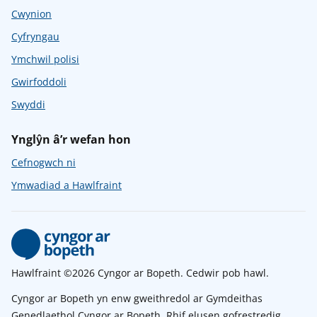
Cwynion
Cyfryngau
Ymchwil polisi
Gwirfoddoli
Swyddi
Ynglŷn â’r wefan hon
Cefnogwch ni
Ymwadiad a Hawlfraint
Hawlfraint ©2026 Cyngor ar Bopeth. Cedwir pob hawl.
Cyngor ar Bopeth yn enw gweithredol ar Gymdeithas
Genedlaethol Cyngor ar Bopeth. Rhif elusen gofrestredig