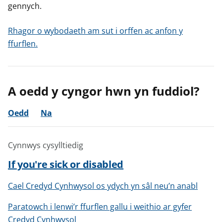
gennych.
Rhagor o wybodaeth am sut i orffen ac anfon y
ffurflen.
A oedd y cyngor hwn yn fuddiol?
Oedd
Na
Cynnwys cysylltiedig
If you're sick or disabled
Cael Credyd Cynhwysol os ydych yn sâl neu’n anabl
Paratowch i lenwi’r ffurflen gallu i weithio ar gyfer
Credyd Cynhwysol