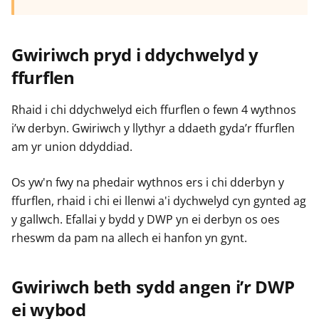
Gwiriwch pryd i ddychwelyd y
ffurflen
Rhaid i chi ddychwelyd eich ffurflen o fewn 4 wythnos
i’w derbyn. Gwiriwch y llythyr a ddaeth gyda’r ffurflen
am yr union ddyddiad.
Os yw'n fwy na phedair wythnos ers i chi dderbyn y
ffurflen, rhaid i chi ei llenwi a'i dychwelyd cyn gynted ag
y gallwch. Efallai y bydd y DWP yn ei derbyn os oes
rheswm da pam na allech ei hanfon yn gynt.
Gwiriwch beth sydd angen i’r DWP
ei wybod