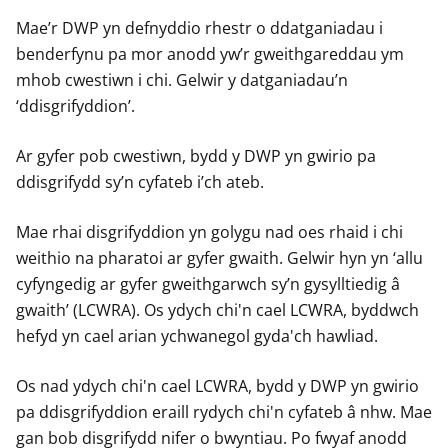
Mae’r DWP yn defnyddio rhestr o ddatganiadau i
benderfynu pa mor anodd yw’r gweithgareddau ym
mhob cwestiwn i chi. Gelwir y datganiadau’n
‘ddisgrifyddion’.
Ar gyfer pob cwestiwn, bydd y DWP yn gwirio pa
ddisgrifydd sy’n cyfateb i’ch ateb.
Mae rhai disgrifyddion yn golygu nad oes rhaid i chi
weithio na pharatoi ar gyfer gwaith. Gelwir hyn yn ‘allu
cyfyngedig ar gyfer gweithgarwch sy’n gysylltiedig â
gwaith’ (LCWRA). Os ydych chi'n cael LCWRA, byddwch
hefyd yn cael arian ychwanegol gyda'ch hawliad.
Os nad ydych chi'n cael LCWRA, bydd y DWP yn gwirio
pa ddisgrifyddion eraill rydych chi'n cyfateb â nhw. Mae
gan bob disgrifydd nifer o bwyntiau. Po fwyaf anodd