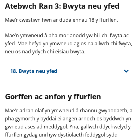
Atebwch Ran 3: Bwyta neu yfed
Mae’r cwestiwn hwn ar dudalennau 18 y ffurflen.
Mae’n ymwneud â pha mor anodd yw hi i chi fwyta ac
yfed. Mae hefyd yn ymwneud ag os na allwch chi fwyta,
neu os nad ydych chi eisiau bwyta.
18. Bwyta neu yfed
Gorffen ac anfon y ffurflen
Mae'r adran olaf yn ymwneud â rhannu gwybodaeth, a
pha gymorth y byddai ei angen arnoch os byddwch yn
gwneud asesiad meddygol. Yna, gallwch ddychwelyd y
ffurflen gydag unrhyw dystiolaeth feddygol sydd