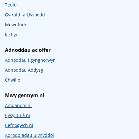
Teulu
Gyfraith a Llysoedd
Mewnfudo
Iechyd
Adnoddau ac offer
Adnoddau i gynghorwyr
Adnoddau Addysg
Chwilio
Mwy gennym ni
Amdanom ni
Cysylltu â ni
Cefnogwch ni
Adroddiadau Blynyddol