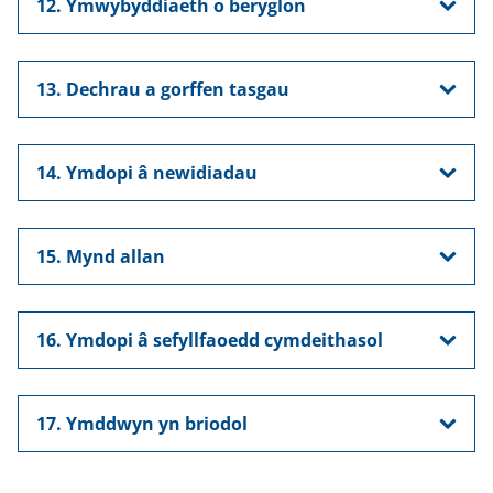
12. Ymwybyddiaeth o beryglon
13. Dechrau a gorffen tasgau
14. Ymdopi â newidiadau
15. Mynd allan
16. Ymdopi â sefyllfaoedd cymdeithasol
17. Ymddwyn yn briodol