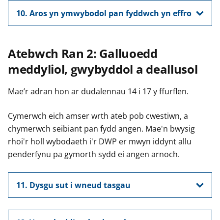
10. Aros yn ymwybodol pan fyddwch yn effro
Atebwch Ran 2: Galluoedd
meddyliol, gwybyddol a deallusol
Mae’r adran hon ar dudalennau 14 i 17 y ffurflen.
Cymerwch eich amser wrth ateb pob cwestiwn, a
chymerwch seibiant pan fydd angen. Mae'n bwysig
rhoi'r holl wybodaeth i'r DWP er mwyn iddynt allu
penderfynu pa gymorth sydd ei angen arnoch.
11. Dysgu sut i wneud tasgau