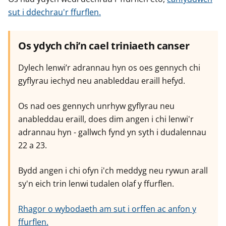
r
r
r
sut i ddechrau'r ffurflen.
g
g
g
y
y
y
f
f
f
Os ydych chi’n cael triniaeth canser
e
e
e
r
r
r
Dylech lenwi’r adrannau hyn os oes gennych chi
gyflyrau iechyd neu anableddau eraill hefyd.
Os nad oes gennych unrhyw gyflyrau neu
anableddau eraill, does dim angen i chi lenwi'r
adrannau hyn - gallwch fynd yn syth i dudalennau
22 a 23.
Bydd angen i chi ofyn i'ch meddyg neu rywun arall
sy'n eich trin lenwi tudalen olaf y ffurflen.
Rhagor o wybodaeth am sut i orffen ac anfon y
ffurflen.