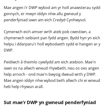
Mae angen i’r DWP wybod am yr holl anawsterau sydd
gennych, er mwyn iddyn nhw allu gwneud y
penderfyniad iawn am eich Credyd Cynhwysol.
Cymerwch eich amser wrth ateb pob cwestiwn, a
chymerwch seibiant pan fydd angen. Bydd hyn yn eich
helpu i ddarparu'r holl wybodaeth sydd ei hangen ar y
DWP.
Peidiwch â theimlo cywilydd am eich atebion. Mae'n
iawn os na allwch wneud rhywbeth, neu os oes angen
help arnoch - ond mae'n bwysig dweud wrth y DWP.
Mae angen iddyn nhw wybod beth allwch chi ei wneud
heb help rhywun arall.
Sut mae’r DWP yn gwneud penderfyniad