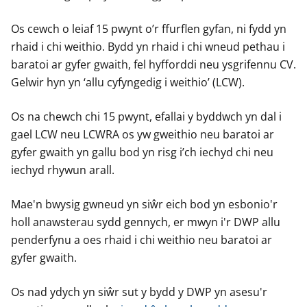
Os cewch o leiaf 15 pwynt o’r ffurflen gyfan, ni fydd yn
rhaid i chi weithio. Bydd yn rhaid i chi wneud pethau i
baratoi ar gyfer gwaith, fel hyfforddi neu ysgrifennu CV.
Gelwir hyn yn ‘allu cyfyngedig i weithio’ (LCW).
Os na chewch chi 15 pwynt, efallai y byddwch yn dal i
gael LCW neu LCWRA os yw gweithio neu baratoi ar
gyfer gwaith yn gallu bod yn risg i’ch iechyd chi neu
iechyd rhywun arall.
Mae'n bwysig gwneud yn siŵr eich bod yn esbonio'r
holl anawsterau sydd gennych, er mwyn i'r DWP allu
penderfynu a oes rhaid i chi weithio neu baratoi ar
gyfer gwaith.
Os nad ydych yn siŵr sut y bydd y DWP yn asesu'r