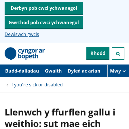
Derbyn pob cwci ychwanegol
Gwrthod pob cwci ychwanegol
Dewiswch gwcis
N
Rhodd
e
i
d
i
Budd-daliadau
Gwaith
Dyled ac arian
Mwy
o
i
If you're sick or disabled
’
r
p
r
i
Llenwch y ffurflen gallu i
f
g
weithio: sut mae eich
y
n