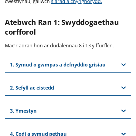
cwestiynau, gallwch
siarad â chynghorydd.
Atebwch Ran 1: Swyddogaethau
corfforol
Mae’r adran hon ar dudalennau 8 i 13 y ffurflen.
1. Symud o gwmpas a defnyddio grisiau
2. Sefyll ac eistedd
3. Ymestyn
4. Codi a symud pethau