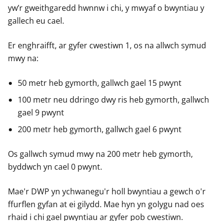
yw’r gweithgaredd hwnnw i chi, y mwyaf o bwyntiau y
gallech eu cael.
Er enghraifft, ar gyfer cwestiwn 1, os na allwch symud
mwy na:
50 metr heb gymorth, gallwch gael 15 pwynt
100 metr neu ddringo dwy ris heb gymorth, gallwch
gael 9 pwynt
200 metr heb gymorth, gallwch gael 6 pwynt
Os gallwch symud mwy na 200 metr heb gymorth,
byddwch yn cael 0 pwynt.
Mae'r DWP yn ychwanegu'r holl bwyntiau a gewch o'r
ffurflen gyfan at ei gilydd. Mae hyn yn golygu nad oes
rhaid i chi gael pwyntiau ar gyfer pob cwestiwn.