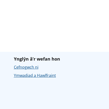
Ynglŷn â’r wefan hon
Cefnogwch ni
Ymwadiad a Hawlfraint