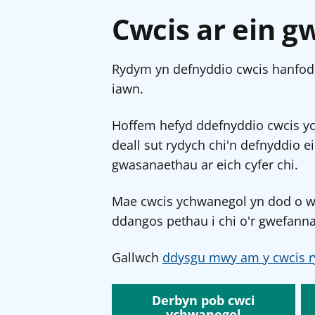
Cwcis ar ein g
Rydym yn defnyddio cwcis hanfodo
iawn.
Hoffem hefyd ddefnyddio cwcis y
deall sut rydych chi'n defnyddio e
gwasanaethau ar eich cyfer chi.
Mae cwcis ychwanegol yn dod o wef
ddangos pethau i chi o'r gwefanna
Gallwch
ddysgu mwy am y cwcis r
Derbyn pob cwci
ychwanegol