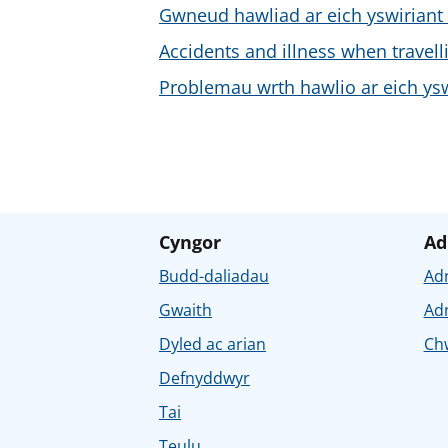
Gwneud hawliad ar eich yswiriant 
Accidents and illness when travel
Problemau wrth hawlio ar eich yswi
Cyngor
Ad
Budd-daliadau
Ad
Gwaith
Ad
Dyled ac arian
Chw
Defnyddwyr
Tai
Teulu