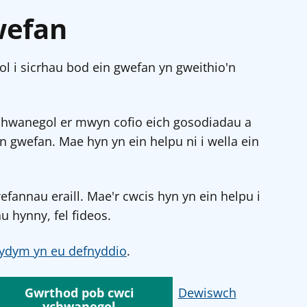
wefan
l i sicrhau bod ein gwefan yn gweithio'n
chwanegol er mwyn cofio eich gosodiadau a
in gwefan. Mae hyn yn ein helpu ni i wella ein
annau eraill. Mae'r cwcis hyn yn ein helpu i
u hynny, fel fideos.
ydym yn eu defnyddio
.
Gwrthod pob cwci
Dewiswch
ychwanegol