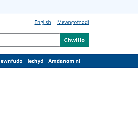
English
Mewngofnodi
Chwilio
ewnfudo
Iechyd
Amdanom ni