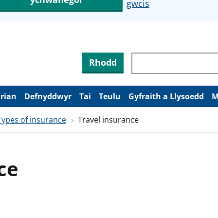
gwcis
Rhodd
arian
Defnyddwyr
Tai
Teulu
Gyfraith a Llysoedd
M
Types of insurance
Travel insurance
ce