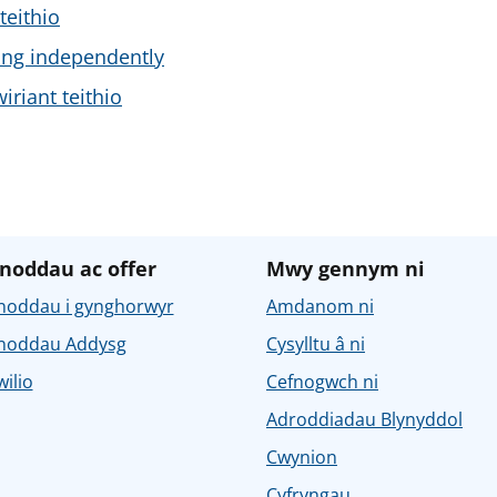
teithio
ling independently
riant teithio
noddau ac offer
Mwy gennym ni
noddau i gynghorwyr
Amdanom ni
noddau Addysg
Cysylltu â ni
ilio
Cefnogwch ni
Adroddiadau Blynyddol
Cwynion
Cyfryngau