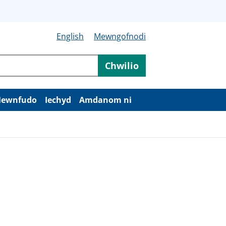
English
Mewngofnodi
Chwilio
ewnfudo
Iechyd
Amdanom ni