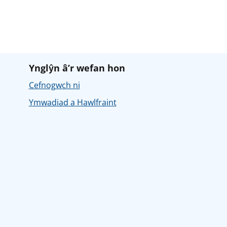
Ynglŷn â’r wefan hon
Cefnogwch ni
Ymwadiad a Hawlfraint