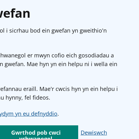
wefan
l i sicrhau bod ein gwefan yn gweithio'n
chwanegol er mwyn cofio eich gosodiadau a
in gwefan. Mae hyn yn ein helpu ni i wella ein
annau eraill. Mae'r cwcis hyn yn ein helpu i
u hynny, fel fideos.
ydym yn eu defnyddio
.
Gwrthod pob cwci
Dewiswch
ychwanegol