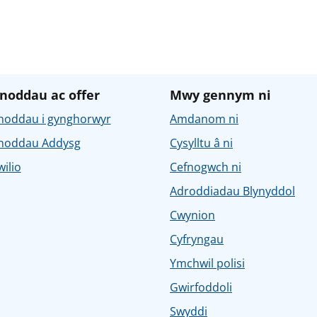
noddau ac offer
Mwy gennym ni
noddau i gynghorwyr
Amdanom ni
noddau Addysg
Cysylltu â ni
ilio
Cefnogwch ni
Adroddiadau Blynyddol
Cwynion
Cyfryngau
Ymchwil polisi
Gwirfoddoli
Swyddi