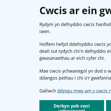
Cwcis ar ein g
Rydym yn defnyddio cwcis hanfodo
iawn.
Hoffem hefyd ddefnyddio cwcis y
deall sut rydych chi'n defnyddio e
gwasanaethau ar eich cyfer chi.
Mae cwcis ychwanegol yn dod o wef
ddangos pethau i chi o'r gwefanna
Gallwch
ddysgu mwy am y cwcis r
Derbyn pob cwci
ychwanegol