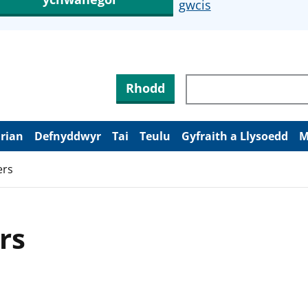
gwcis
Rhodd
arian
Defnyddwyr
Tai
Teulu
Gyfraith a Llysoedd
M
ers
rs