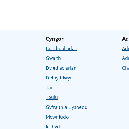
Cyngor
Ad
Budd-daliadau
Ad
Gwaith
Ad
Dyled ac arian
Chw
Defnyddwyr
Tai
Teulu
Gyfraith a Llysoedd
Mewnfudo
Iechyd