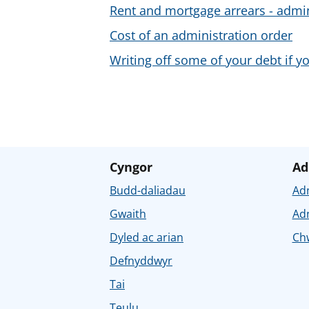
Rent and mortgage arrears - admin
Cost of an administration order
Writing off some of your debt if y
Cyngor
Ad
Budd-daliadau
Ad
Gwaith
Ad
Dyled ac arian
Chw
Defnyddwyr
Tai
Teulu