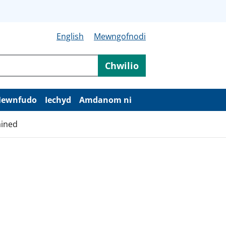
English
Mewngofnodi
Chwilio
ewnfudo
Iechyd
Amdanom ni
ained