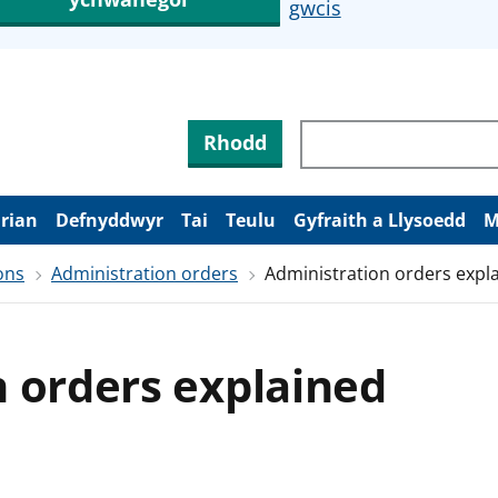
gwcis
Rhodd
arian
Defnyddwyr
Tai
Teulu
Gyfraith a Llysoedd
M
ons
Administration orders
Administration orders expl
 orders explained