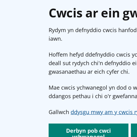
Cwcis ar ein g
Rydym yn defnyddio cwcis hanfodo
iawn.
Hoffem hefyd ddefnyddio cwcis y
deall sut rydych chi'n defnyddio e
gwasanaethau ar eich cyfer chi.
Mae cwcis ychwanegol yn dod o wef
ddangos pethau i chi o'r gwefanna
Gallwch
ddysgu mwy am y cwcis r
Derbyn pob cwci
ychwanegol