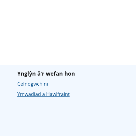
Ynglŷn â’r wefan hon
Cefnogwch ni
Ymwadiad a Hawlfraint