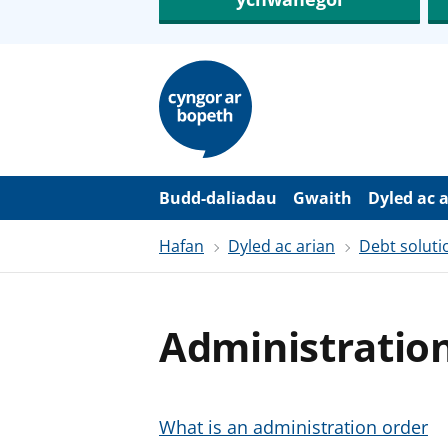
N
e
i
d
i
o
i
’
Budd-daliadau
Gwaith
Dyled ac 
r
p
Hafan
Dyled ac arian
Debt soluti
r
i
f
g
y
Administration
n
n
w
y
s
What is an administration order