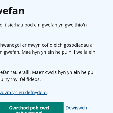
wefan
l i sicrhau bod ein gwefan yn gweithio'n
chwanegol er mwyn cofio eich gosodiadau a
in gwefan. Mae hyn yn ein helpu ni i wella ein
annau eraill. Mae'r cwcis hyn yn ein helpu i
u hynny, fel fideos.
ydym yn eu defnyddio
.
Gwrthod pob cwci
Dewiswch
ychwanegol