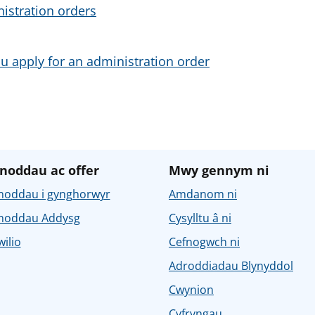
istration orders
ou apply for an administration order
noddau ac offer
Mwy gennym ni
noddau i gynghorwyr
Amdanom ni
noddau Addysg
Cysylltu â ni
ilio
Cefnogwch ni
Adroddiadau Blynyddol
Cwynion
Cyfryngau