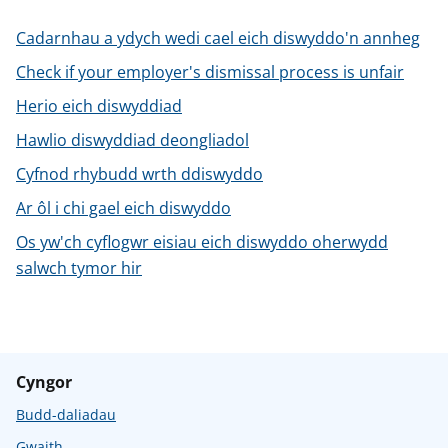
n
w
Cadarnhau a ydych wedi cael eich diswyddo'n annheg
y
s
Check if your employer's dismissal process is unfair
Herio eich diswyddiad
Hawlio diswyddiad deongliadol
Cyfnod rhybudd wrth ddiswyddo
Ar ôl i chi gael eich diswyddo
Os yw'ch cyflogwr eisiau eich diswyddo oherwydd
salwch tymor hir
Cyngor
Budd-daliadau
Gwaith