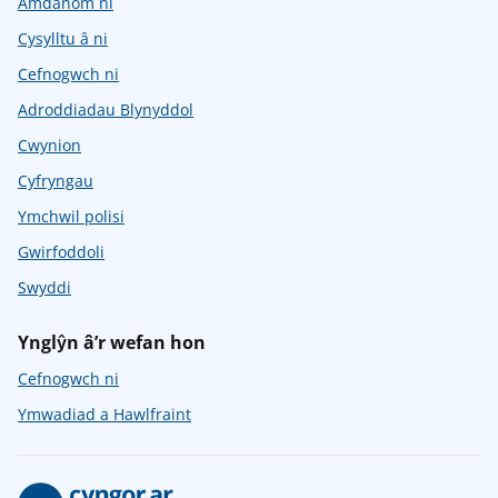
Amdanom ni
Cysylltu â ni
Cefnogwch ni
Adroddiadau Blynyddol
Cwynion
Cyfryngau
Ymchwil polisi
Gwirfoddoli
Swyddi
Ynglŷn â’r wefan hon
Cefnogwch ni
Ymwadiad a Hawlfraint