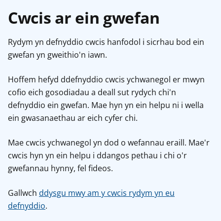
Cwcis ar ein gwefan
Rydym yn defnyddio cwcis hanfodol i sicrhau bod ein
gwefan yn gweithio'n iawn.
Hoffem hefyd ddefnyddio cwcis ychwanegol er mwyn
cofio eich gosodiadau a deall sut rydych chi'n
defnyddio ein gwefan. Mae hyn yn ein helpu ni i wella
ein gwasanaethau ar eich cyfer chi.
Mae cwcis ychwanegol yn dod o wefannau eraill. Mae'r
cwcis hyn yn ein helpu i ddangos pethau i chi o'r
gwefannau hynny, fel fideos.
Gallwch
ddysgu mwy am y cwcis rydym yn eu
defnyddio
.