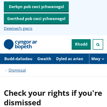
Derbyn pob cwci ychwanegol
Gwrthod pob cwci ychwanegol
Dewiswch gwcis
N
Rhodd
e
i
d
i
Budd-daliadau
Gwaith
Dyled ac arian
Mwy
o
i
Dismissal
’
r
p
r
i
Check your rights if you're
f
g
dismissed
y
n