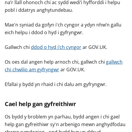
na’r llall ohonoch chi ac sydd wedi’i hyfforddi i helpu
pobl i ddatrys anghytundebau.
Mae'n syniad da gofyn i'ch cyngor a ydyn nhw’n gallu
eich helpu i ddod o hyd i gyfryngwr.
Gallwch chi
ddod o hyd i’ch cyngor
ar GOV.UK.
Os oes dal angen help arnoch chi, gallwch chi
gallwch
chi chwilio am gyfryngwr
ar GOV.UK.
Efallai y bydd yn rhaid i chi dalu am gyfryngwr.
Cael help gan gyfreithiwr
Os bydd y broblem yn parhau, bydd angen i chi gael
help gan gyfreithiwr sy'n arbenigo mewn anghydfodau