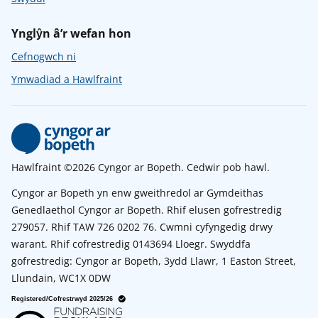
Ynglŷn â’r wefan hon
Cefnogwch ni
Ymwadiad a Hawlfraint
Hawlfraint ©2026 Cyngor ar Bopeth. Cedwir pob hawl.
Cyngor ar Bopeth yn enw gweithredol ar Gymdeithas
Genedlaethol Cyngor ar Bopeth. Rhif elusen gofrestredig
279057. Rhif TAW 726 0202 76. Cwmni cyfyngedig drwy
warant. Rhif cofrestredig 0143694 Lloegr. Swyddfa
gofrestredig: Cyngor ar Bopeth, 3ydd Llawr, 1 Easton Street,
Llundain, WC1X 0DW