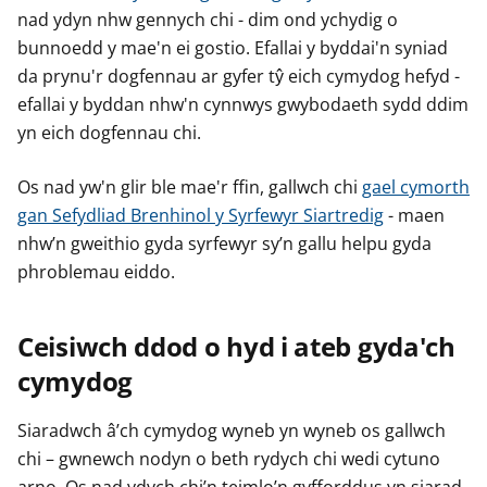
nad ydyn nhw gennych chi - dim ond ychydig o
bunnoedd y mae'n ei gostio. Efallai y byddai'n syniad
da prynu'r dogfennau ar gyfer tŷ eich cymydog hefyd -
efallai y byddan nhw'n cynnwys gwybodaeth sydd ddim
yn eich dogfennau chi.
Os nad yw'n glir ble mae'r ffin, gallwch chi
gael cymorth
gan Sefydliad Brenhinol y Syrfewyr Siartredig
- maen
nhw’n gweithio gyda syrfewyr sy’n gallu helpu gyda
phroblemau eiddo.
Ceisiwch ddod o hyd i ateb gyda'ch
cymydog
Siaradwch â’ch cymydog wyneb yn wyneb os gallwch
chi – gwnewch nodyn o beth rydych chi wedi cytuno