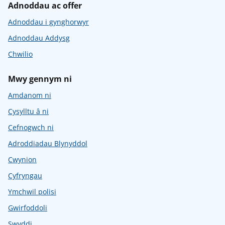
Adnoddau ac offer
Adnoddau i gynghorwyr
Adnoddau Addysg
Chwilio
Mwy gennym ni
Amdanom ni
Cysylltu â ni
Cefnogwch ni
Adroddiadau Blynyddol
Cwynion
Cyfryngau
Ymchwil polisi
Gwirfoddoli
Swyddi