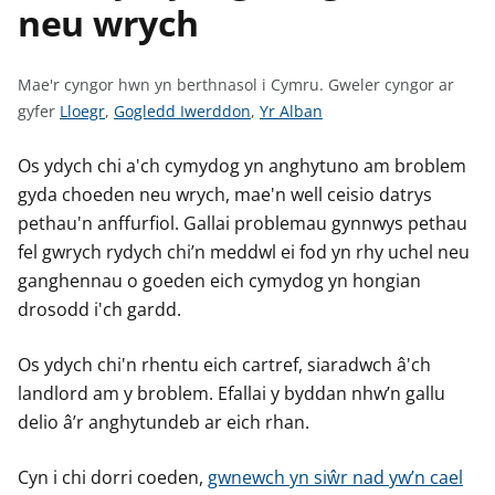
neu wrych
n
w
y
s
Mae'r cyngor hwn yn berthnasol i Cymru.
Gweler cyngor ar
G
G
G
gyfer
Lloegr
,
Gogledd Iwerddon
,
Yr Alban
w
w
w
e
e
e
Os ydych chi a'ch cymydog yn anghytuno am broblem
l
l
l
gyda choeden neu wrych, mae'n well ceisio datrys
e
e
e
pethau'n anffurfiol. Gallai problemau gynnwys pethau
r
r
r
fel gwrych rydych chi’n meddwl ei fod yn rhy uchel neu
c
c
c
ganghennau o goeden eich cymydog yn hongian
y
y
y
drosodd i'ch gardd.
n
n
n
g
g
g
Os ydych chi'n rhentu eich cartref, siaradwch â'ch
o
o
o
landlord am y broblem. Efallai y byddan nhw’n gallu
r
r
r
delio â’r anghytundeb ar eich rhan.
a
a
a
r
r
r
Cyn i chi dorri coeden,
gwnewch yn siŵr nad yw’n cael
g
g
g