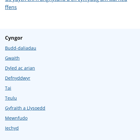
ffens
Cyngor
Budd-daliadau
Gwaith
Dyled ac arian
Defnyddwyr
Tai
Teulu
Gyfraith a Llysoedd
Mewnfudo
Iechyd