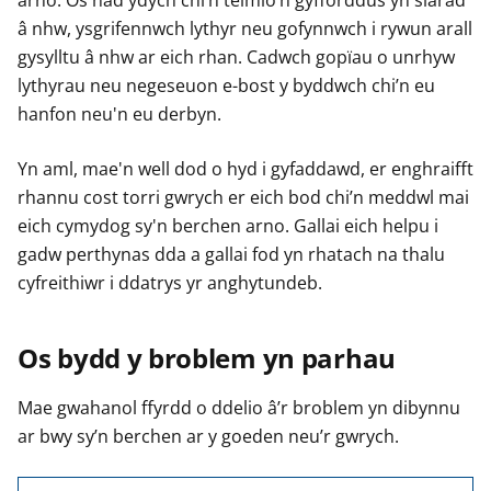
arno. Os nad ydych chi’n teimlo’n gyfforddus yn siarad
â nhw, ysgrifennwch lythyr neu gofynnwch i rywun arall
gysylltu â nhw ar eich rhan. Cadwch gopïau o unrhyw
lythyrau neu negeseuon e-bost y byddwch chi’n eu
hanfon neu'n eu derbyn.
Yn aml, mae'n well dod o hyd i gyfaddawd, er enghraifft
rhannu cost torri gwrych er eich bod chi’n meddwl mai
eich cymydog sy'n berchen arno. Gallai eich helpu i
gadw perthynas dda a gallai fod yn rhatach na thalu
cyfreithiwr i ddatrys yr anghytundeb.
Os bydd y broblem yn parhau
Mae gwahanol ffyrdd o ddelio â’r broblem yn dibynnu
ar bwy sy’n berchen ar y goeden neu’r gwrych.