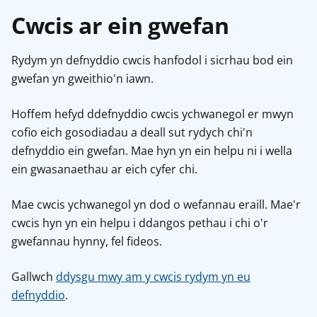
Cwcis ar ein gwefan
Rydym yn defnyddio cwcis hanfodol i sicrhau bod ein
gwefan yn gweithio'n iawn.
Hoffem hefyd ddefnyddio cwcis ychwanegol er mwyn
cofio eich gosodiadau a deall sut rydych chi'n
defnyddio ein gwefan. Mae hyn yn ein helpu ni i wella
ein gwasanaethau ar eich cyfer chi.
Mae cwcis ychwanegol yn dod o wefannau eraill. Mae'r
cwcis hyn yn ein helpu i ddangos pethau i chi o'r
gwefannau hynny, fel fideos.
Gallwch
ddysgu mwy am y cwcis rydym yn eu
defnyddio
.