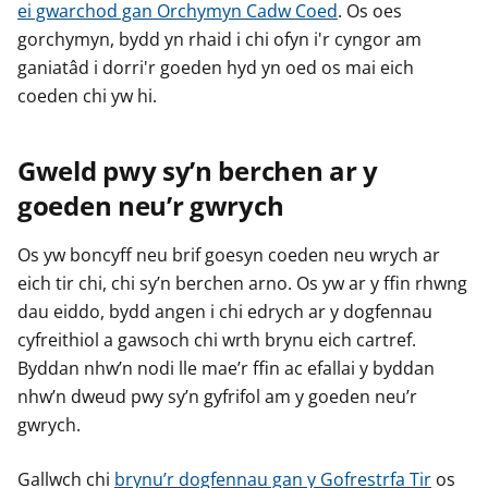
ei gwarchod gan Orchymyn Cadw Coed
. Os oes
y
y
y
gorchymyn, bydd yn rhaid i chi ofyn i'r cyngor am
f
f
f
e
e
e
ganiatâd i dorri'r goeden hyd yn oed os mai eich
r
r
r
coeden chi yw hi.
Gweld pwy sy’n berchen ar y
goeden neu’r gwrych
Os yw boncyff neu brif goesyn coeden neu wrych ar
eich tir chi, chi sy’n berchen arno. Os yw ar y ffin rhwng
dau eiddo, bydd angen i chi edrych ar y dogfennau
cyfreithiol a gawsoch chi wrth brynu eich cartref.
Byddan nhw’n nodi lle mae’r ffin ac efallai y byddan
nhw’n dweud pwy sy’n gyfrifol am y goeden neu’r
gwrych.
Gallwch chi
brynu’r dogfennau gan y Gofrestrfa Tir
os