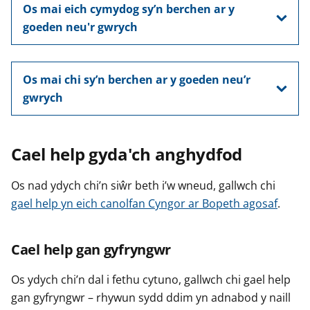
Os mai eich cymydog sy’n berchen ar y
goeden neu'r gwrych
Os mai chi sy’n berchen ar y goeden neu’r
gwrych
Cael help gyda'ch anghydfod
Os nad ydych chi’n siŵr beth i’w wneud, gallwch chi
gael help yn eich canolfan Cyngor ar Bopeth agosaf
.
Cael help gan gyfryngwr
Os ydych chi’n dal i fethu cytuno, gallwch chi gael help
gan gyfryngwr – rhywun sydd ddim yn adnabod y naill