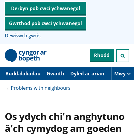
Derbyn pob cwci ychwanegol
Gwrthod pob cwci ychwanegol
Dewiswch gwcis
N
Rhodd
e
i
d
i
Budd-daliadau
Gwaith
Dyled ac arian
Mwy
o
i
Problems with neighbours
’
r
p
r
i
Os ydych chi'n anghytuno
f
g
â'ch cymydog am goeden
y
n