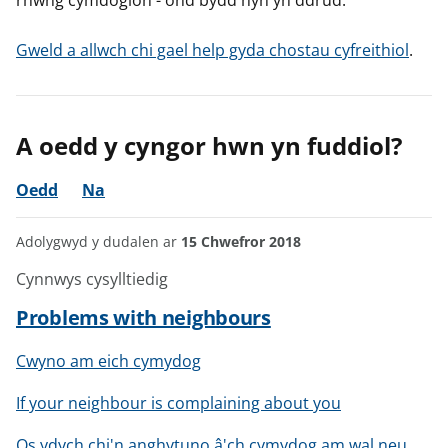
rhwng cymdogion - ond bydd hyn yn ddrud.
Gweld a allwch chi gael help gyda chostau cyfreithiol
.
A oedd y cyngor hwn yn fuddiol?
Oedd
Na
Adolygwyd y dudalen ar
15 Chwefror 2018
Cynnwys cysylltiedig
Problems with neighbours
Cwyno am eich cymydog
If your neighbour is complaining about you
Os ydych chi'n anghytuno â'ch cymydog am wal neu