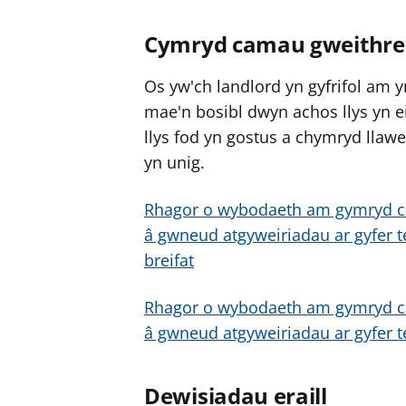
Cymryd camau gweithred
Os yw'ch landlord yn gyfrifol am 
mae'n bosibl dwyn achos llys yn e
llys fod yn gostus a chymryd llawe
yn unig.
Rhagor o wybodaeth am gymryd ca
â gwneud atgyweiriadau ar gyfer t
breifat
Rhagor o wybodaeth am gymryd ca
â gwneud atgyweiriadau ar gyfer 
Dewisiadau eraill