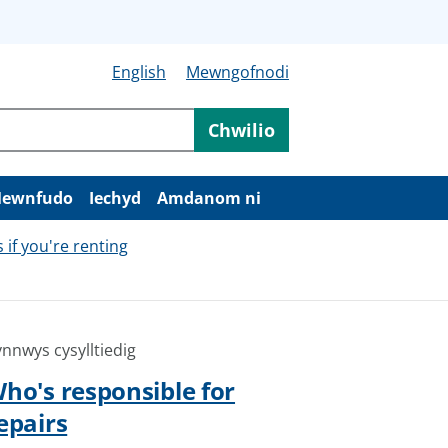
English
Mewngofnodi
Chwilio
ewnfudo
Iechyd
Amdanom ni
if you're renting
nnwys cysylltiedig
ho's responsible for
epairs