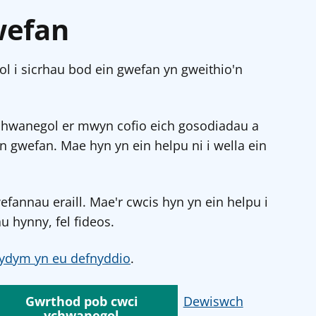
wefan
l i sicrhau bod ein gwefan yn gweithio'n
chwanegol er mwyn cofio eich gosodiadau a
in gwefan. Mae hyn yn ein helpu ni i wella ein
annau eraill. Mae'r cwcis hyn yn ein helpu i
u hynny, fel fideos.
ydym yn eu defnyddio
.
Gwrthod pob cwci
Dewiswch
ychwanegol