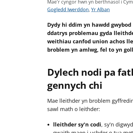
Mae'r cyngor hwn yn berthnasol i Cy
G
G
Gogledd Iwerddon
,
Yr Alban
w
w
Dydy hi ddim yn hawdd gwybod b
e
e
l
l
ddatrys problemau gyda lleithd
e
e
weithiau canfod union achos lle
r
r
broblem yn amlwg, fel to yn gol
c
c
y
y
Dylech nodi pa fat
n
n
g
g
gennych chi
o
o
r
r
Mae lleithder yn broblem gyffredin
a
a
sawl math o leithder:
r
r
g
g
lleithder sy'n codi
, sy'n digwy
y
y
gwaith maen i uchder o tua met
f
f