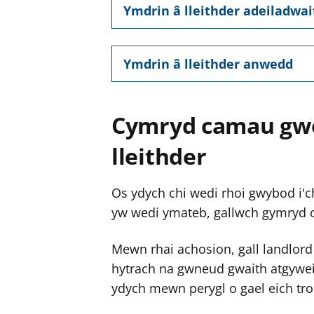
Ymdrin â lleithder adeiladwai
Ymdrin â lleithder anwedd
Cymryd camau gw
lleithder
Os ydych chi wedi rhoi gwybod i'
yw wedi ymateb, gallwch gymryd 
Mewn rhai achosion, gall landlord 
hytrach na gwneud gwaith atgywei
ydych mewn perygl o gael eich tr