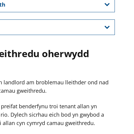
th
eithredu oherwydd
ch landlord am broblemau lleithder ond nad
camau gweithredu.
preifat benderfynu troi tenant allan yn
rio. Dylech sicrhau eich bod yn gwybod a
oi allan cyn cymryd camau gweithredu.