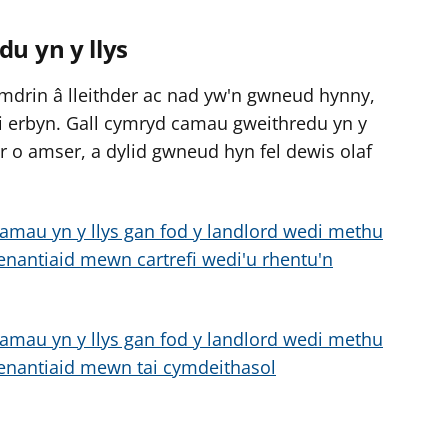
u yn y llys
ymdrin â lleithder ac nad yw'n gwneud hynny,
i erbyn. Gall cymryd camau gweithredu yn y
r o amser, a dylid gwneud hyn fel dewis olaf
mau yn y llys gan fod y landlord wedi methu
enantiaid mewn cartrefi wedi'u rhentu'n
mau yn y llys gan fod y landlord wedi methu
tenantiaid mewn tai cymdeithasol