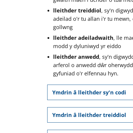
e
e
lleithder treiddiol
, sy'n digwy
r
r
adeilad o'r tu allan i'r tu mewn
gollwng
lleithder adeiladwaith
, lle ma
modd y dyluniwyd yr eiddo
lleithder anwedd
, sy'n digwyd
arferol o anwedd dŵr oherwydd 
gyfuniad o'r elfennau hyn.
Ymdrin â lleithder sy'n codi
Ymdrin â lleithder treiddiol