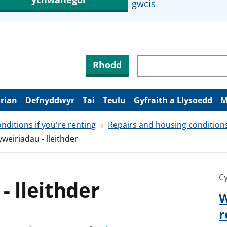
gwcis
Rhodd
arian
Defnyddwyr
Tai
Teulu
Gyfraith a Llysoedd
M
ditions if you're renting
Repairs and housing conditions 
yweiriadau - lleithder
Cy
- lleithder
W
r