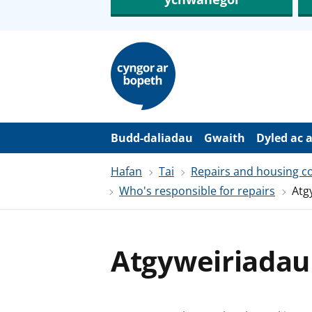
N
e
i
d
i
o
i
’
Budd-daliadau
Gwaith
Dyled ac 
r
p
Hafan
Tai
Repairs and housing con
r
i
Who's responsible for repairs
Atg
f
g
y
n
n
Atgyweiriadau 
w
y
s