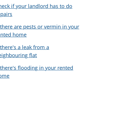
heck if your landlord has to do
epairs
f there are pests or vermin in your
ented home
 there's a leak from a
eighbouring flat
f there's flooding in your rented
ome