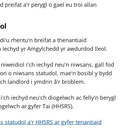
reifat a'r perygl o gael eu troi allan
ol
di'u rhentu'n breifat a thenantiaid
n Iechyd yr Amgylchedd yr awdurdod lleol.
n niweidiol i'ch iechyd neu'n niwsans, gall fod
on o niwsans statudol, mae'n bosibl y bydd
'ch landlord i ymdrin â'r broblem.
l i'ch iechyd neu'ch diogelwch ac felly'n berygl
gelwch ar gyfer Tai (HHSRS).
statudol a'r HHSRS ar gyfer tenantiaid