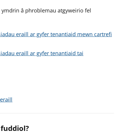
h ymdrin â phroblemau atgyweirio fel
dau eraill ar gyfer tenantiaid mewn cartrefi
au eraill ar gyfer tenantiaid tai
raill
fuddiol?