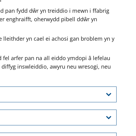
r
dd pan fydd dŵr yn treiddio i mewn i ffabrig
, er enghraifft, oherwydd pibell ddŵr yn
e lleithder yn cael ei achosi gan broblem yn y
d fel arfer pan na all eiddo ymdopi â lefelau
diffyg inswleiddio, awyru neu wresogi, neu