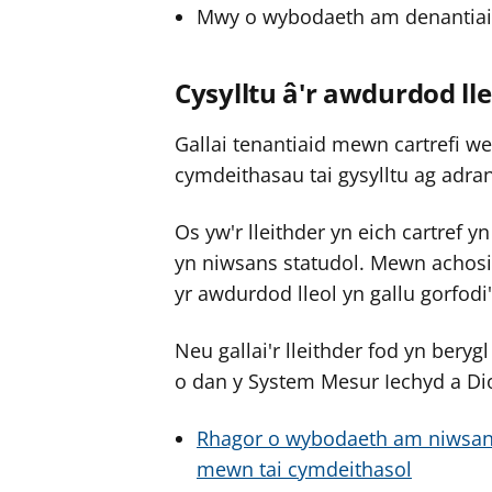
Mwy o wybodaeth am denantiaid p
Cysylltu â'r awdurdod lle
Gallai tenantiaid mewn cartrefi we
cymdeithasau tai gysylltu ag adra
Os yw'r lleithder yn eich cartref y
yn niwsans statudol. Mewn achosi
yr awdurdod lleol yn gallu gorfodi
Neu gallai'r lleithder fod yn beryg
o dan y System Mesur Iechyd a Dio
Rhagor o wybodaeth am niwsans 
mewn tai cymdeithasol