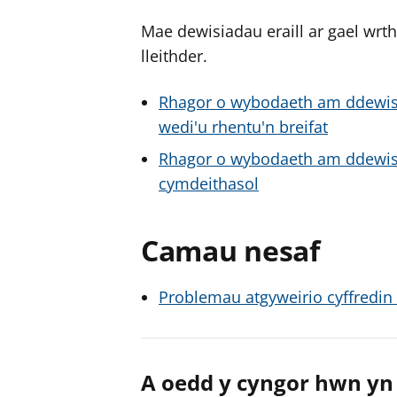
Mae dewisiadau eraill ar gael wrt
lleithder.
Rhagor o wybodaeth am ddewisia
wedi'u rhentu'n breifat
Rhagor o wybodaeth am ddewisiad
cymdeithasol
Camau nesaf
Problemau atgyweirio cyffredin e
A oedd y cyngor hwn yn 