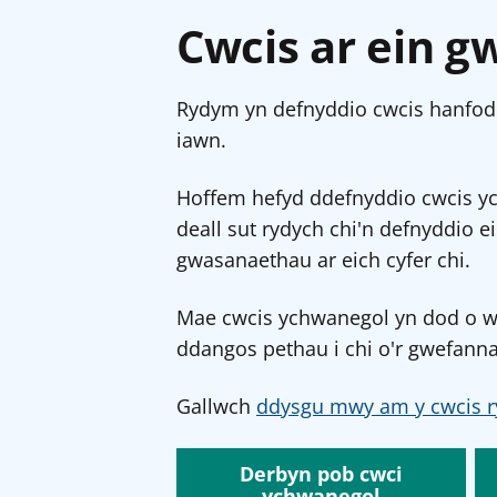
Cwcis ar ein g
Rydym yn defnyddio cwcis hanfodo
iawn.
Hoffem hefyd ddefnyddio cwcis y
deall sut rydych chi'n defnyddio e
gwasanaethau ar eich cyfer chi.
Mae cwcis ychwanegol yn dod o wef
ddangos pethau i chi o'r gwefanna
Gallwch
ddysgu mwy am y cwcis r
Derbyn pob cwci
ychwanegol