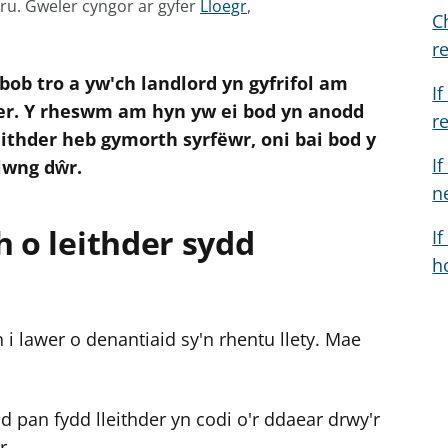
G
mru.
Gweler cyngor ar gyfer
Lloegr
,
C
w
r
e
ob tro a yw'ch landlord yn gyfrifol am
l
I
e
er. Y rheswm am hyn yw ei bod yn anodd
r
r
ithder heb gymorth syrfëwr, oni bai bod y
c
If
lwng dŵr.
y
n
n
h o leithder sydd
I
g
h
o
r
a
 i lawer o denantiaid sy'n rhentu llety. Mae
r
g
y
dd pan fydd lleithder yn codi o'r ddaear drwy'r
f
r
e