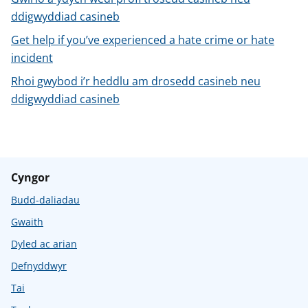
n
ddigwyddiad casineb
w
y
Get help if you’ve experienced a hate crime or hate
s
incident
Rhoi gwybod i’r heddlu am drosedd casineb neu
ddigwyddiad casineb
Cyngor
Budd-daliadau
Gwaith
Dyled ac arian
Defnyddwyr
Tai