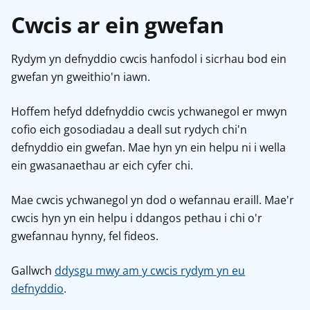
Cwcis ar ein gwefan
Rydym yn defnyddio cwcis hanfodol i sicrhau bod ein
gwefan yn gweithio'n iawn.
Hoffem hefyd ddefnyddio cwcis ychwanegol er mwyn
cofio eich gosodiadau a deall sut rydych chi'n
defnyddio ein gwefan. Mae hyn yn ein helpu ni i wella
ein gwasanaethau ar eich cyfer chi.
Mae cwcis ychwanegol yn dod o wefannau eraill. Mae'r
cwcis hyn yn ein helpu i ddangos pethau i chi o'r
gwefannau hynny, fel fideos.
Gallwch
ddysgu mwy am y cwcis rydym yn eu
defnyddio
.