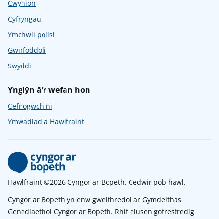
Cwynion
Cyfryngau
Ymchwil polisi
Gwirfoddoli
Swyddi
Ynglŷn â’r wefan hon
Cefnogwch ni
Ymwadiad a Hawlfraint
Hawlfraint ©2026 Cyngor ar Bopeth. Cedwir pob hawl.
Cyngor ar Bopeth yn enw gweithredol ar Gymdeithas
Genedlaethol Cyngor ar Bopeth. Rhif elusen gofrestredig