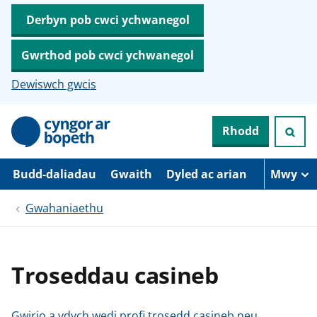
Derbyn pob cwci ychwanegol
Gwrthod pob cwci ychwanegol
Dewiswch gwcis
N
Rhodd
e
i
d
i
Budd-daliadau
Gwaith
Dyled ac arian
Mwy
o
i
Gwahaniaethu
’
r
p
r
i
Troseddau casineb
f
g
y
n
Gwirio a ydych wedi profi trosedd casineb neu