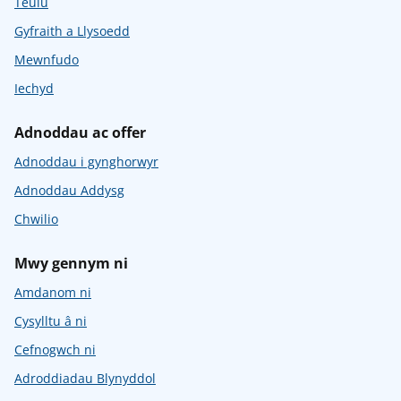
Teulu
Gyfraith a Llysoedd
Mewnfudo
Iechyd
Adnoddau ac offer
Adnoddau i gynghorwyr
Adnoddau Addysg
Chwilio
Mwy gennym ni
Amdanom ni
Cysylltu â ni
Cefnogwch ni
Adroddiadau Blynyddol