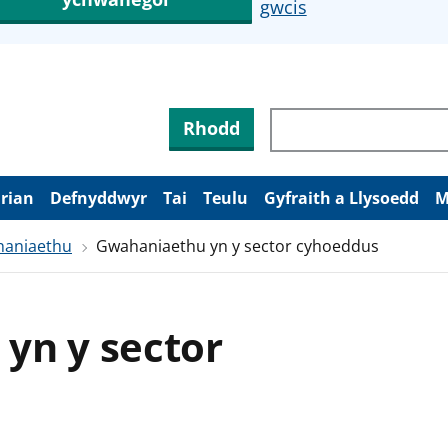
gwcis
Rhodd
arian
Defnyddwyr
Tai
Teulu
Gyfraith a Llysoedd
M
aniaethu
Gwahaniaethu yn y sector cyhoeddus
yn y sector