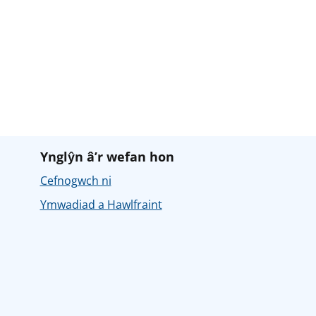
Ynglŷn â’r wefan hon
Cefnogwch ni
Ymwadiad a Hawlfraint