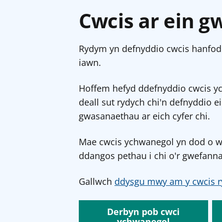
Cwcis ar ein g
Rydym yn defnyddio cwcis hanfodo
iawn.
Hoffem hefyd ddefnyddio cwcis y
deall sut rydych chi'n defnyddio e
gwasanaethau ar eich cyfer chi.
Mae cwcis ychwanegol yn dod o wef
ddangos pethau i chi o'r gwefanna
Gallwch
ddysgu mwy am y cwcis r
Derbyn pob cwci
ychwanegol