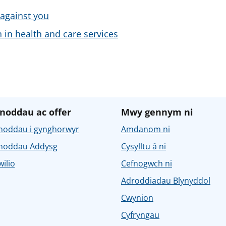
 against you
 in health and care services
noddau ac offer
Mwy gennym ni
noddau i gynghorwyr
Amdanom ni
noddau Addysg
Cysylltu â ni
ilio
Cefnogwch ni
Adroddiadau Blynyddol
Cwynion
Cyfryngau