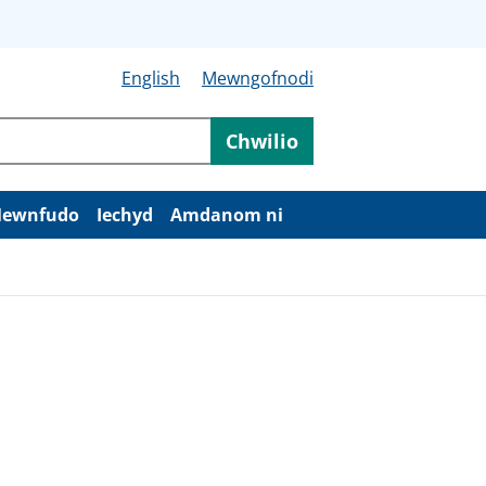
English
Mewngofnodi
Chwilio
ewnfudo
Iechyd
Amdanom ni