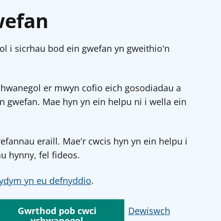
wefan
l i sicrhau bod ein gwefan yn gweithio'n
chwanegol er mwyn cofio eich gosodiadau a
in gwefan. Mae hyn yn ein helpu ni i wella ein
annau eraill. Mae'r cwcis hyn yn ein helpu i
u hynny, fel fideos.
ydym yn eu defnyddio
.
Gwrthod pob cwci
Dewiswch
ychwanegol