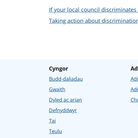
If your local council discriminates
Taking action about discrimination
Cyngor
Ad
Budd-daliadau
Ad
Gwaith
Ad
Dyled ac arian
Chw
Defnyddwyr
Tai
Teulu