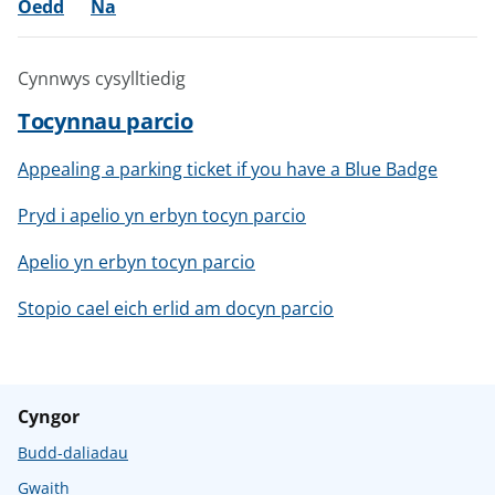
Oedd
Na
Cynnwys cysylltiedig
Tocynnau parcio
Appealing a parking ticket if you have a Blue Badge
Pryd i apelio yn erbyn tocyn parcio
Apelio yn erbyn tocyn parcio
Stopio cael eich erlid am docyn parcio
Cyngor
Budd-daliadau
Gwaith