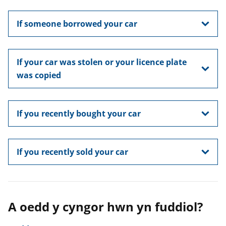
y
y
y
f
f
f
If someone borrowed your car
e
e
e
r
r
r
If your car was stolen or your licence plate
was copied
If you recently bought your car
If you recently sold your car
A oedd y cyngor hwn yn fuddiol?