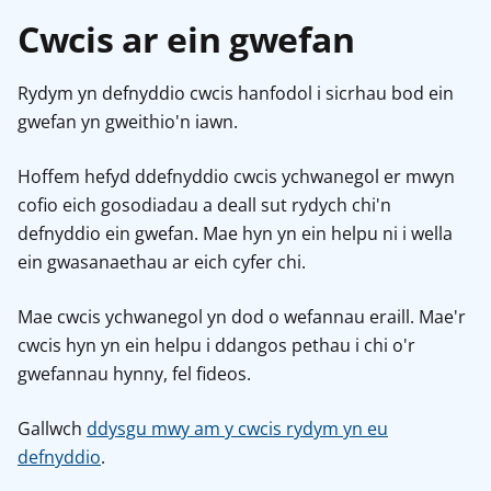
Cwcis ar ein gwefan
Rydym yn defnyddio cwcis hanfodol i sicrhau bod ein
gwefan yn gweithio'n iawn.
Hoffem hefyd ddefnyddio cwcis ychwanegol er mwyn
cofio eich gosodiadau a deall sut rydych chi'n
defnyddio ein gwefan. Mae hyn yn ein helpu ni i wella
ein gwasanaethau ar eich cyfer chi.
Mae cwcis ychwanegol yn dod o wefannau eraill. Mae'r
cwcis hyn yn ein helpu i ddangos pethau i chi o'r
gwefannau hynny, fel fideos.
Gallwch
ddysgu mwy am y cwcis rydym yn eu
defnyddio
.