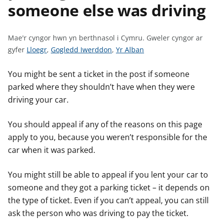
someone else was driving
n
w
y
s
Mae'r cyngor hwn yn berthnasol i Cymru.
Gweler cyngor ar
G
G
G
gyfer
Lloegr
,
Gogledd Iwerddon
,
Yr Alban
w
w
w
e
e
e
You might be sent a ticket in the post if someone
l
l
l
parked where they shouldn’t have when they were
e
e
e
driving your car.
r
r
r
c
c
c
You should appeal if any of the reasons on this page
y
y
y
apply to you, because you weren’t responsible for the
n
n
n
car when it was parked.
g
g
g
o
o
o
You might still be able to appeal if you lent your car to
r
r
r
someone and they got a parking ticket – it depends on
a
a
a
the type of ticket. Even if you can’t appeal, you can still
r
r
r
ask the person who was driving to pay the ticket.
g
g
g