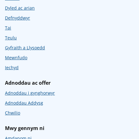
Dyled ac arian
Defnyddwyr
Tai
Teulu
Gyfraith a Llysoedd
Mewnfudo
Iechyd
Adnoddau ac offer
Adnoddau i gynghorwyr
Adnoddau Addysg
Chwilio
Mwy gennym ni
Amdanom ni