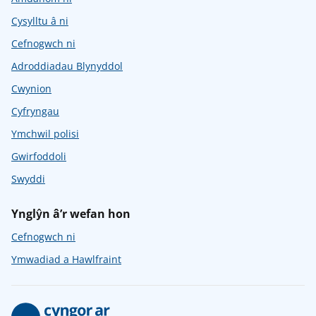
Cysylltu â ni
Cefnogwch ni
Adroddiadau Blynyddol
Cwynion
Cyfryngau
Ymchwil polisi
Gwirfoddoli
Swyddi
Ynglŷn â’r wefan hon
Cefnogwch ni
Ymwadiad a Hawlfraint