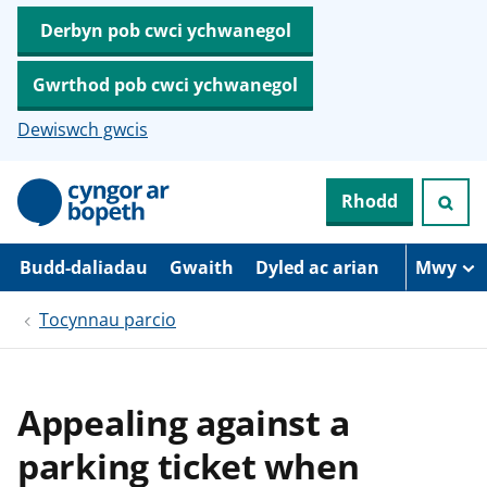
Derbyn pob cwci ychwanegol
Gwrthod pob cwci ychwanegol
Dewiswch gwcis
N
Rhodd
e
i
d
i
Budd-daliadau
Gwaith
Dyled ac arian
Mwy
o
i
Tocynnau parcio
’
r
p
r
i
Appealing against a
f
g
parking ticket when
y
n