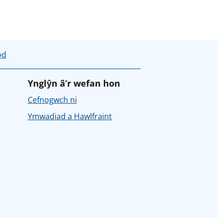
od
Ynglŷn â’r wefan hon
Cefnogwch ni
Ymwadiad a Hawlfraint