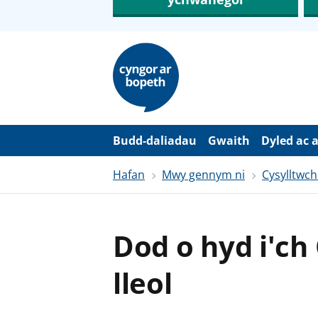
N
e
i
d
i
o
i
’
Budd-daliadau
Gwaith
Dyled ac 
r
p
Hafan
Mwy gennym ni
Cysylltwch
r
i
f
g
y
Dod o hyd i'ch
n
n
w
lleol
y
s