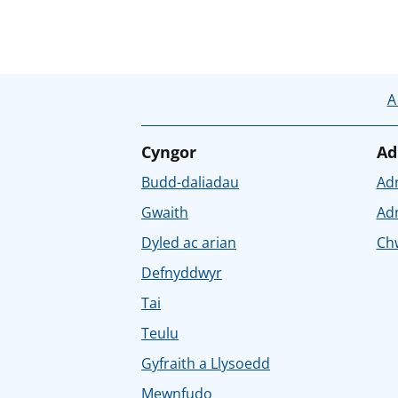
A
Cyngor
Ad
Budd-daliadau
Ad
Gwaith
Ad
Dyled ac arian
Chw
Defnyddwyr
Tai
Teulu
Gyfraith a Llysoedd
Mewnfudo