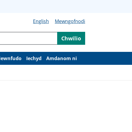
English
Mewngofnodi
Chwilio
ewnfudo
Iechyd
Amdanom ni