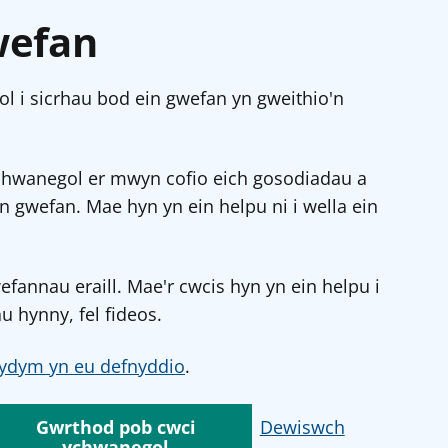
wefan
l i sicrhau bod ein gwefan yn gweithio'n
chwanegol er mwyn cofio eich gosodiadau a
in gwefan. Mae hyn yn ein helpu ni i wella ein
annau eraill. Mae'r cwcis hyn yn ein helpu i
u hynny, fel fideos.
ydym yn eu defnyddio
.
Gwrthod pob cwci
Dewiswch
ychwanegol