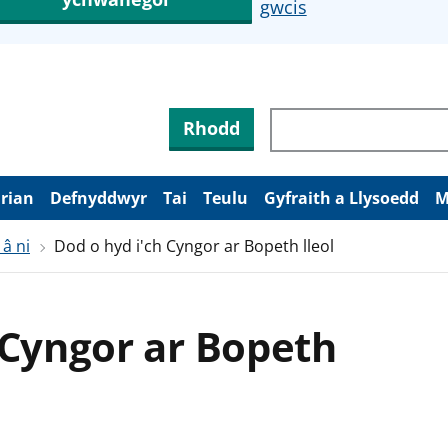
gwcis
Rhodd
arian
Defnyddwyr
Tai
Teulu
Gyfraith a Llysoedd
M
 â ni
Dod o hyd i'ch Cyngor ar Bopeth lleol
 Cyngor ar Bopeth