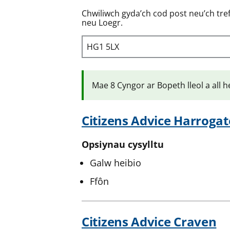
Chwiliwch gyda’ch cod post neu’ch tre
neu Loegr.
Mae 8 Cyngor ar Bopeth lleol a all h
Citizens Advice Harrogat
Opsiynau cysylltu
Galw heibio
Ffôn
Citizens Advice Craven