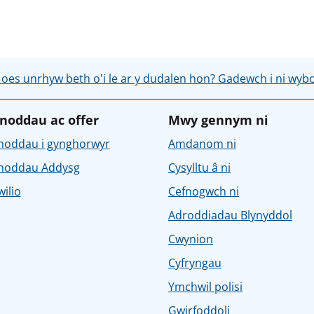
 oes unrhyw beth o'i le ar y dudalen hon? Gadewch i ni wyb
noddau ac offer
Mwy gennym ni
noddau i gynghorwyr
Amdanom ni
noddau Addysg
Cysylltu â ni
ilio
Cefnogwch ni
Adroddiadau Blynyddol
Cwynion
Cyfryngau
Ymchwil polisi
Gwirfoddoli