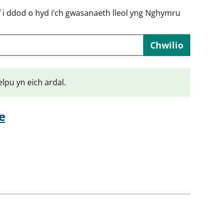
f i ddod o hyd i’ch gwasanaeth lleol yng Nghymru
Chwilio
elpu yn eich ardal.
e