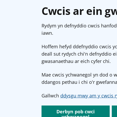
Cwcis ar ein g
Rydym yn defnyddio cwcis hanfodo
iawn.
Hoffem hefyd ddefnyddio cwcis y
deall sut rydych chi'n defnyddio e
gwasanaethau ar eich cyfer chi.
Mae cwcis ychwanegol yn dod o wef
ddangos pethau i chi o'r gwefanna
Gallwch
ddysgu mwy am y cwcis r
Derbyn pob cwci
ychwanegol