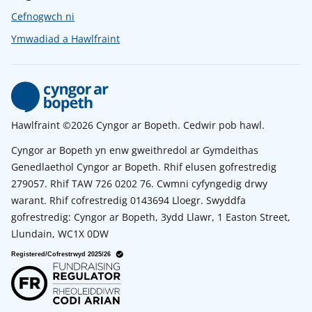
Cefnogwch ni
Ymwadiad a Hawlfraint
Hawlfraint ©2026 Cyngor ar Bopeth. Cedwir pob hawl.
Cyngor ar Bopeth yn enw gweithredol ar Gymdeithas
Genedlaethol Cyngor ar Bopeth. Rhif elusen gofrestredig
279057. Rhif TAW 726 0202 76. Cwmni cyfyngedig drwy
warant. Rhif cofrestredig 0143694 Lloegr. Swyddfa
gofrestredig: Cyngor ar Bopeth, 3ydd Llawr, 1 Easton Street,
Llundain, WC1X 0DW