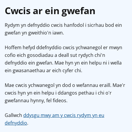
Cwcis ar ein gwefan
Rydym yn defnyddio cwcis hanfodol i sicrhau bod ein
gwefan yn gweithio'n iawn.
Hoffem hefyd ddefnyddio cwcis ychwanegol er mwyn
cofio eich gosodiadau a deall sut rydych chi'n
defnyddio ein gwefan. Mae hyn yn ein helpu ni i wella
ein gwasanaethau ar eich cyfer chi.
Mae cwcis ychwanegol yn dod o wefannau eraill. Mae'r
cwcis hyn yn ein helpu i ddangos pethau i chi o'r
gwefannau hynny, fel fideos.
Gallwch
ddysgu mwy am y cwcis rydym yn eu
defnyddio
.