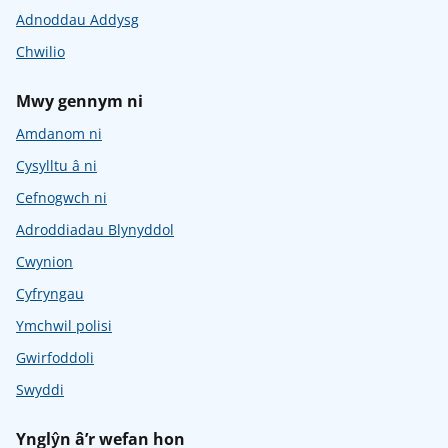
Adnoddau Addysg
Chwilio
Mwy gennym ni
Amdanom ni
Cysylltu â ni
Cefnogwch ni
Adroddiadau Blynyddol
Cwynion
Cyfryngau
Ymchwil polisi
Gwirfoddoli
Swyddi
Ynglŷn â’r wefan hon