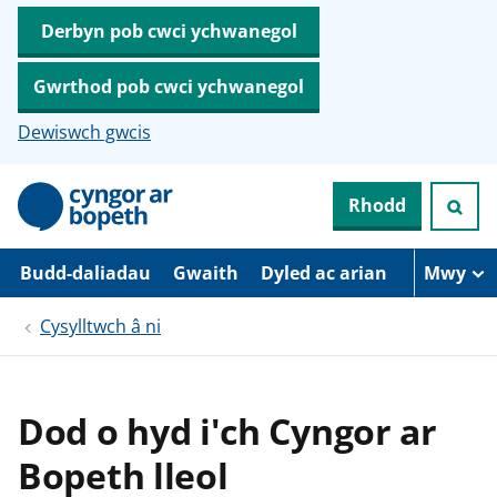
Derbyn pob cwci ychwanegol
Gwrthod pob cwci ychwanegol
Dewiswch gwcis
N
Rhodd
e
i
d
i
Budd-daliadau
Gwaith
Dyled ac arian
Mwy
o
i
Cysylltwch â ni
’
r
p
r
i
Dod o hyd i'ch Cyngor ar
f
g
Bopeth lleol
y
n