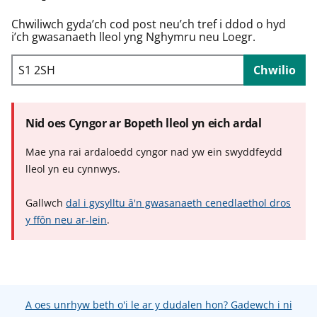
n
w
Chwiliwch gyda’ch cod post neu’ch tref i ddod o hyd
y
i’ch gwasanaeth lleol yng Nghymru neu Loegr.
s
Chwilio
Nid oes Cyngor ar Bopeth lleol yn eich ardal
Mae yna rai ardaloedd cyngor nad yw ein swyddfeydd
lleol yn eu cynnwys.
Gallwch
dal i gysylltu â'n gwasanaeth cenedlaethol dros
y ffôn neu ar-lein
.
A oes unrhyw beth o'i le ar y dudalen hon? Gadewch i ni