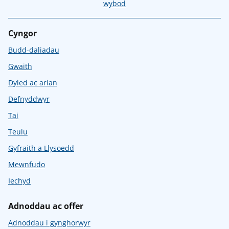
wybod
Cyngor
Budd-daliadau
Gwaith
Dyled ac arian
Defnyddwyr
Tai
Teulu
Gyfraith a Llysoedd
Mewnfudo
Iechyd
Adnoddau ac offer
Adnoddau i gynghorwyr