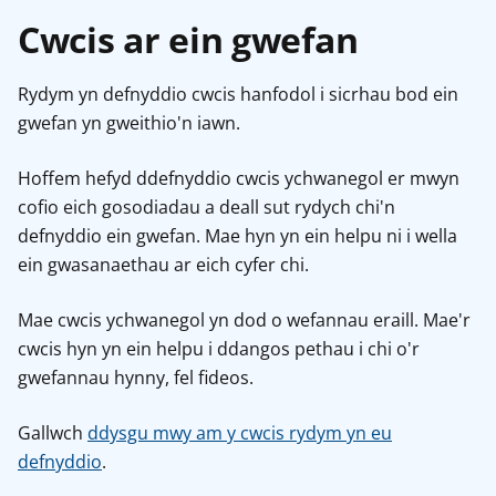
Cwcis ar ein gwefan
Rydym yn defnyddio cwcis hanfodol i sicrhau bod ein
gwefan yn gweithio'n iawn.
Hoffem hefyd ddefnyddio cwcis ychwanegol er mwyn
cofio eich gosodiadau a deall sut rydych chi'n
defnyddio ein gwefan. Mae hyn yn ein helpu ni i wella
ein gwasanaethau ar eich cyfer chi.
Mae cwcis ychwanegol yn dod o wefannau eraill. Mae'r
cwcis hyn yn ein helpu i ddangos pethau i chi o'r
gwefannau hynny, fel fideos.
Gallwch
ddysgu mwy am y cwcis rydym yn eu
defnyddio
.