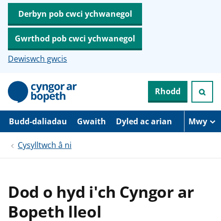
Derbyn pob cwci ychwanegol
Gwrthod pob cwci ychwanegol
Dewiswch gwcis
N
Rhodd
e
i
d
i
Budd-daliadau
Gwaith
Dyled ac arian
Mwy
o
i
Cysylltwch â ni
’
r
p
r
i
Dod o hyd i'ch Cyngor ar
f
g
Bopeth lleol
y
n