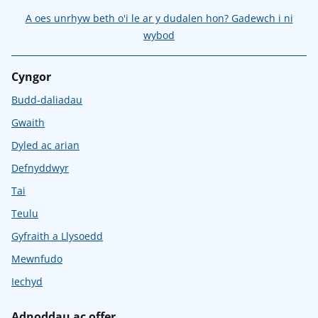
A oes unrhyw beth o'i le ar y dudalen hon? Gadewch i ni
wybod
Cyngor
Budd-daliadau
Gwaith
Dyled ac arian
Defnyddwyr
Tai
Teulu
Gyfraith a Llysoedd
Mewnfudo
Iechyd
Adnoddau ac offer