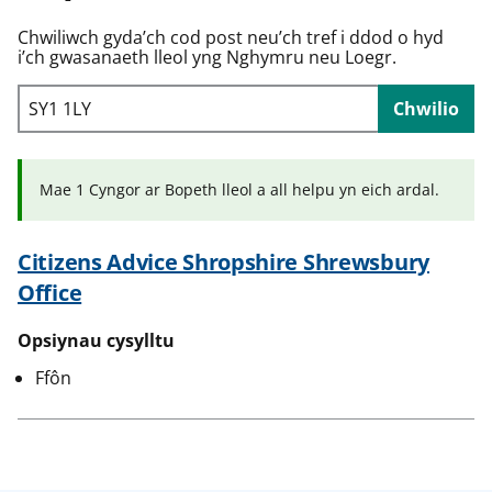
n
w
Chwiliwch gyda’ch cod post neu’ch tref i ddod o hyd
y
i’ch gwasanaeth lleol yng Nghymru neu Loegr.
s
Chwilio
Mae 1 Cyngor ar Bopeth lleol a all helpu yn eich ardal.
Citizens Advice Shropshire Shrewsbury
Office
Opsiynau cysylltu
Ffôn