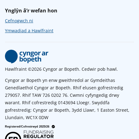
Ynglŷn â’r wefan hon
Cefnogwch ni
Ymwadiad a Hawlfraint
Hawlfraint ©2026 Cyngor ar Bopeth. Cedwir pob hawl.
Cyngor ar Bopeth yn enw gweithredol ar Gymdeithas
Genedlaethol Cyngor ar Bopeth. Rhif elusen gofrestredig
279057. Rhif TAW 726 0202 76. Cwmni cyfyngedig drwy
warant. Rhif cofrestredig 0143694 Lloegr. Swyddfa
gofrestredig: Cyngor ar Bopeth, 3ydd Llawr, 1 Easton Street,
Llundain, WC1X 0DW