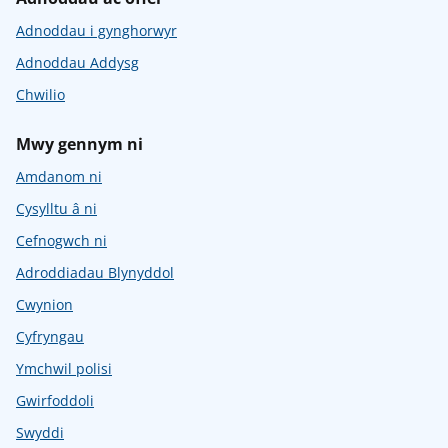
Adnoddau i gynghorwyr
Adnoddau Addysg
Chwilio
Mwy gennym ni
Amdanom ni
Cysylltu â ni
Cefnogwch ni
Adroddiadau Blynyddol
Cwynion
Cyfryngau
Ymchwil polisi
Gwirfoddoli
Swyddi