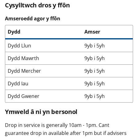
Cysylltwch dros y ffôn
Amseroedd agor y ffôn
Dydd
Amser
Dydd Llun
9yb i 5yh
Dydd Mawrth
9yb i 5yh
Dydd Mercher
9yb i 5yh
Dydd Iau
9yb i 5yh
Dydd Gwener
9yb i 5yh
Ymweld â ni yn bersonol
Drop in service is generally 10am - 1pm. Cant
guarantee drop in available after 1pm but if advisers