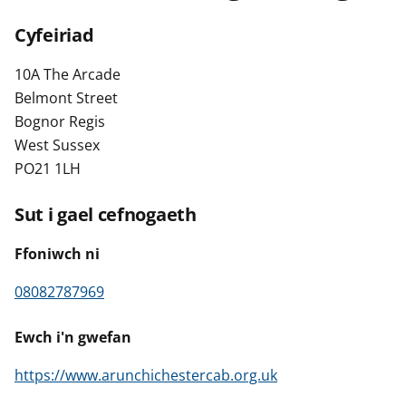
n
w
Cyfeiriad
y
s
10A The Arcade
Belmont Street
Bognor Regis
West Sussex
PO21 1LH
Sut i gael cefnogaeth
Ffoniwch ni
08082787969
Ewch i'n gwefan
https://www.arunchichestercab.org.uk