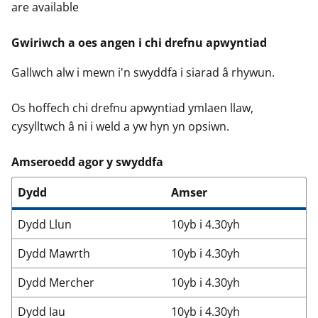
are available
Gwiriwch a oes angen i chi drefnu apwyntiad
Gallwch alw i mewn i'n swyddfa i siarad â rhywun.
Os hoffech chi drefnu apwyntiad ymlaen llaw,
cysylltwch â ni i weld a yw hyn yn opsiwn.
Amseroedd agor y swyddfa
Dydd
Amser
Dydd Llun
10yb i 4.30yh
Dydd Mawrth
10yb i 4.30yh
Dydd Mercher
10yb i 4.30yh
Dydd Iau
10yb i 4.30yh