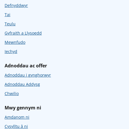
Defnyddwyr
Tai
Teulu
Gyfraith a Llysoedd
Mewnfudo
Iechyd
Adnoddau ac offer
Adnoddau i gynghorwyr
Adnoddau Addysg
Chwilio
Mwy gennym ni
Amdanom ni
Cysylltu â ni