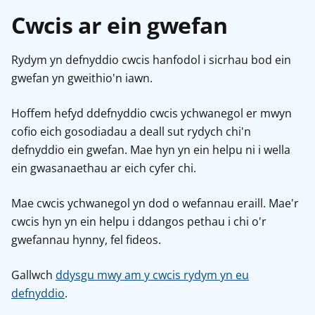
Cwcis ar ein gwefan
Rydym yn defnyddio cwcis hanfodol i sicrhau bod ein
gwefan yn gweithio'n iawn.
Hoffem hefyd ddefnyddio cwcis ychwanegol er mwyn
cofio eich gosodiadau a deall sut rydych chi'n
defnyddio ein gwefan. Mae hyn yn ein helpu ni i wella
ein gwasanaethau ar eich cyfer chi.
Mae cwcis ychwanegol yn dod o wefannau eraill. Mae'r
cwcis hyn yn ein helpu i ddangos pethau i chi o'r
gwefannau hynny, fel fideos.
Gallwch
ddysgu mwy am y cwcis rydym yn eu
defnyddio
.