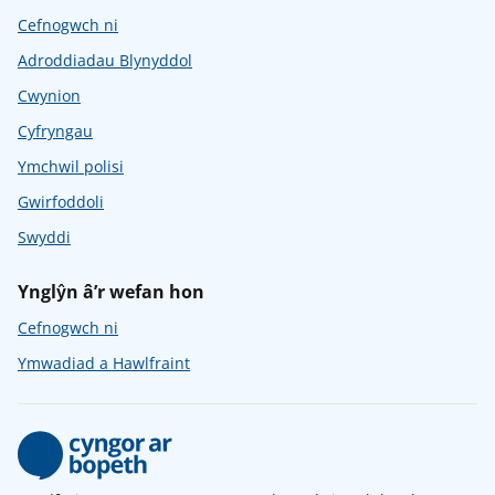
Cefnogwch ni
Adroddiadau Blynyddol
Cwynion
Cyfryngau
Ymchwil polisi
Gwirfoddoli
Swyddi
Ynglŷn â’r wefan hon
Cefnogwch ni
Ymwadiad a Hawlfraint