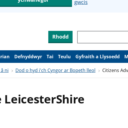
gwcis
Rhodd
arian
Defnyddwyr
Tai
Teulu
Gyfraith a Llysoedd
M
 â ni
Dod o hyd i'ch Cyngor ar Bopeth lleol
Citizens Adv
e LeicesterShire