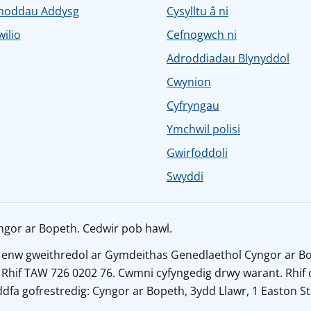
noddau Addysg
Cysylltu â ni
ilio
Cefnogwch ni
Adroddiadau Blynyddol
Cwynion
Cyfryngau
Ymchwil polisi
Gwirfoddoli
Swyddi
ngor ar Bopeth. Cedwir pob hawl.
 enw gweithredol ar Gymdeithas Genedlaethol Cyngor ar Bo
 Rhif TAW 726 0202 76. Cwmni cyfyngedig drwy warant. Rhif 
dfa gofrestredig: Cyngor ar Bopeth, 3ydd Llawr, 1 Easton St