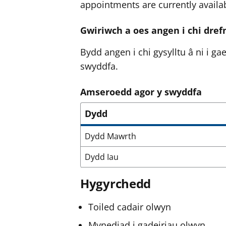
appointments are currently avail
Gwiriwch a oes angen i chi dre
Bydd angen i chi gysylltu â ni i g
swyddfa.
Amseroedd agor y swyddfa
Dydd
Dydd Mawrth
Dydd Iau
Hygyrchedd
Toiled cadair olwyn
Mynediad i gadeiriau olwyn