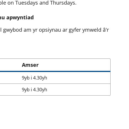
able on Tuesdays and Thursdays.
fnu apwyntiad
ael gwybod am yr opsiynau ar gyfer ymweld â'r
Amser
9yb i 4.30yh
9yb i 4.30yh