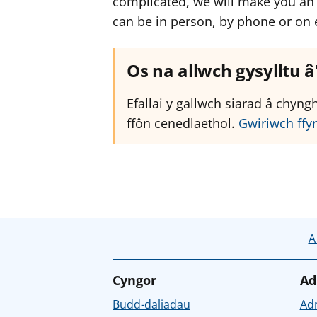
complicated, we will make you an 
can be in person, by phone or on 
Os na allwch gysylltu 
Efallai y gallwch siarad â chyn
ffôn cenedlaethol.
Gwiriwch ffyr
A
Cyngor
Ad
Budd-daliadau
Ad