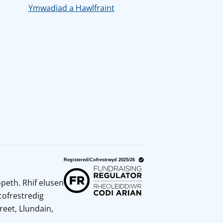
Ymwadiad a Hawlfraint
peth. Rhif elusen
cofrestredig
reet, Llundain,