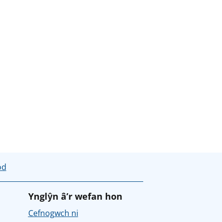
od
Ynglŷn â’r wefan hon
Cefnogwch ni