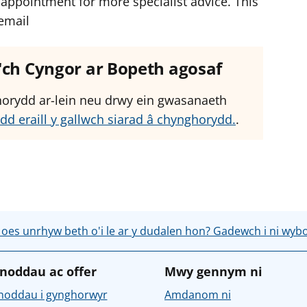
appointment for more specialist advice. This
email
â'ch Cyngor ar Bopeth agosaf
ghorydd ar-lein neu drwy ein gwasanaeth
dd eraill y gallwch siarad â chynghorydd.
.
 oes unrhyw beth o'i le ar y dudalen hon? Gadewch i ni wyb
noddau ac offer
Mwy gennym ni
noddau i gynghorwyr
Amdanom ni