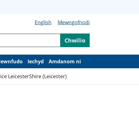
English
Mewngofnodi
Chwilio
ewnfudo
Iechyd
Amdanom ni
ice LeicesterShire (Leicester)