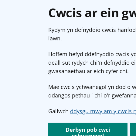
Cwcis ar ein g
Rydym yn defnyddio cwcis hanfodo
iawn.
Hoffem hefyd ddefnyddio cwcis y
deall sut rydych chi'n defnyddio e
gwasanaethau ar eich cyfer chi.
Mae cwcis ychwanegol yn dod o wef
ddangos pethau i chi o'r gwefanna
Gallwch
ddysgu mwy am y cwcis r
Derbyn pob cwci
ychwanegol