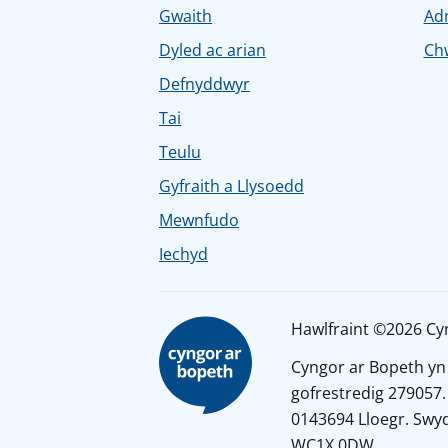
Gwaith
Ad
Dyled ac arian
Chw
Defnyddwyr
Tai
Teulu
Gyfraith a Llysoedd
Mewnfudo
Iechyd
Hawlfraint ©2026 Cy
Cyngor ar Bopeth yn
gofrestredig 279057.
0143694 Lloegr. Swyd
WC1X 0DW