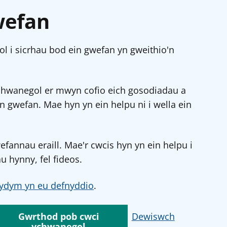
wefan
l i sicrhau bod ein gwefan yn gweithio'n
chwanegol er mwyn cofio eich gosodiadau a
in gwefan. Mae hyn yn ein helpu ni i wella ein
annau eraill. Mae'r cwcis hyn yn ein helpu i
u hynny, fel fideos.
ydym yn eu defnyddio
.
Gwrthod pob cwci
Dewiswch
ychwanegol