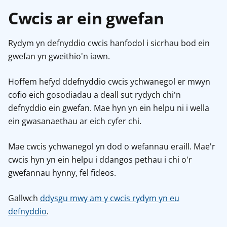
Cwcis ar ein gwefan
Rydym yn defnyddio cwcis hanfodol i sicrhau bod ein
gwefan yn gweithio'n iawn.
Hoffem hefyd ddefnyddio cwcis ychwanegol er mwyn
cofio eich gosodiadau a deall sut rydych chi'n
defnyddio ein gwefan. Mae hyn yn ein helpu ni i wella
ein gwasanaethau ar eich cyfer chi.
Mae cwcis ychwanegol yn dod o wefannau eraill. Mae'r
cwcis hyn yn ein helpu i ddangos pethau i chi o'r
gwefannau hynny, fel fideos.
Gallwch
ddysgu mwy am y cwcis rydym yn eu
defnyddio
.