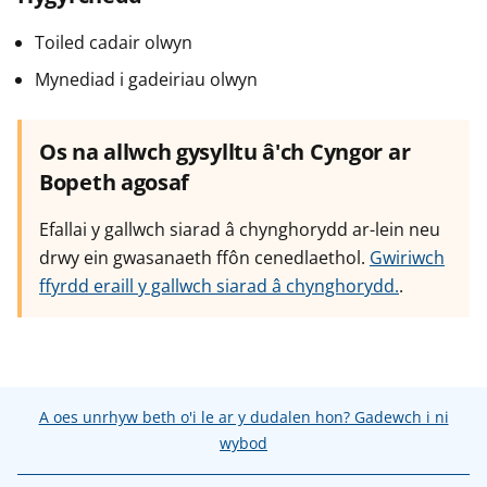
Toiled cadair olwyn
Mynediad i gadeiriau olwyn
Os na allwch gysylltu â'ch Cyngor ar
Bopeth agosaf
Efallai y gallwch siarad â chynghorydd ar-lein neu
drwy ein gwasanaeth ffôn cenedlaethol.
Gwiriwch
ffyrdd eraill y gallwch siarad â chynghorydd.
.
A oes unrhyw beth o'i le ar y dudalen hon? Gadewch i ni
wybod