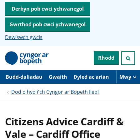
Derbyn pob cwci ychwanegol
Gwrthod pob cwci ychwanegol
Dewiswch gwcis
N
Rhodd
e
i
d
i
Budd-daliadau
Gwaith
Dyled ac arian
Mwy
o
i
Dod o hyd i'ch Cyngor ar Bopeth lleol
’
r
p
r
i
Citizens Advice Cardiff &
f
g
Vale – Cardiff Office
y
n