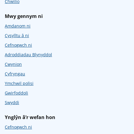
Chwilio
Mwy gennym ni
Amdanom ni
Cysylltu â ni
Cefnogwch ni
Adroddiadau Blynyddol
Cwynion
Cyfryngau
Ymchwil polisi
Gwirfoddoli
Swyddi
Ynglŷn â’r wefan hon
Cefnogwch ni