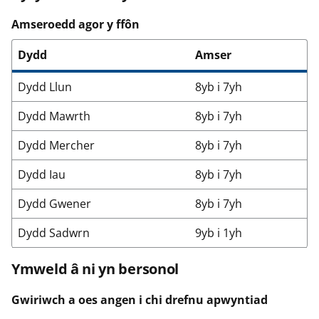
Amseroedd agor y ffôn
Dydd
Amser
Dydd Llun
8yb i 7yh
Dydd Mawrth
8yb i 7yh
Dydd Mercher
8yb i 7yh
Dydd Iau
8yb i 7yh
Dydd Gwener
8yb i 7yh
Dydd Sadwrn
9yb i 1yh
Ymweld â ni yn bersonol
Gwiriwch a oes angen i chi drefnu apwyntiad