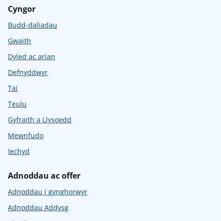
Cyngor
Budd-daliadau
Gwaith
Dyled ac arian
Defnyddwyr
Tai
Teulu
Gyfraith a Llysoedd
Mewnfudo
Iechyd
Adnoddau ac offer
Adnoddau i gynghorwyr
Adnoddau Addysg