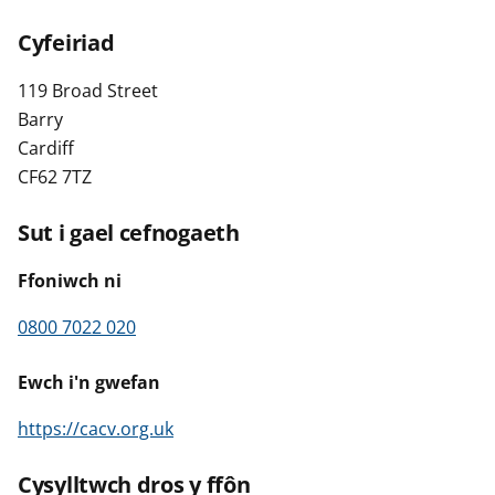
n
w
Cyfeiriad
y
s
119 Broad Street
Barry
Cardiff
CF62 7TZ
Sut i gael cefnogaeth
Ffoniwch ni
0800 7022 020
Ewch i'n gwefan
https://cacv.org.uk
Cysylltwch dros y ffôn