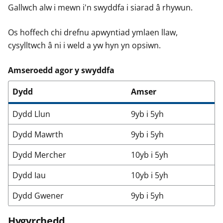
Gallwch alw i mewn i'n swyddfa i siarad â rhywun.
Os hoffech chi drefnu apwyntiad ymlaen llaw,
cysylltwch â ni i weld a yw hyn yn opsiwn.
Amseroedd agor y swyddfa
Dydd
Amser
Dydd Llun
9yb i 5yh
Dydd Mawrth
9yb i 5yh
Dydd Mercher
10yb i 5yh
Dydd Iau
10yb i 5yh
Dydd Gwener
9yb i 5yh
Hygyrchedd