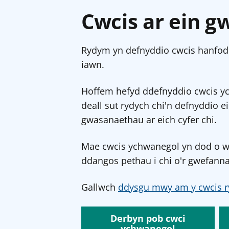
Cwcis ar ein g
Rydym yn defnyddio cwcis hanfodo
iawn.
Hoffem hefyd ddefnyddio cwcis y
deall sut rydych chi'n defnyddio e
gwasanaethau ar eich cyfer chi.
Mae cwcis ychwanegol yn dod o wef
ddangos pethau i chi o'r gwefanna
Gallwch
ddysgu mwy am y cwcis r
Derbyn pob cwci
ychwanegol