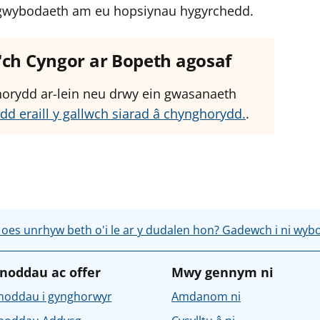
el gwybodaeth am eu hopsiynau hygyrchedd.
â'ch Cyngor ar Bopeth agosaf
ghorydd ar-lein neu drwy ein gwasanaeth
dd eraill y gallwch siarad â chynghorydd.
.
 oes unrhyw beth o'i le ar y dudalen hon? Gadewch i ni wyb
noddau ac offer
Mwy gennym ni
noddau i gynghorwyr
Amdanom ni