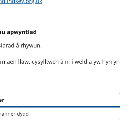
ndlindsey.org.uk
fnu apwyntiad
siarad â rhywun.
mlaen llaw, cysylltwch â ni i weld a yw hyn yn
er
 hanner dydd