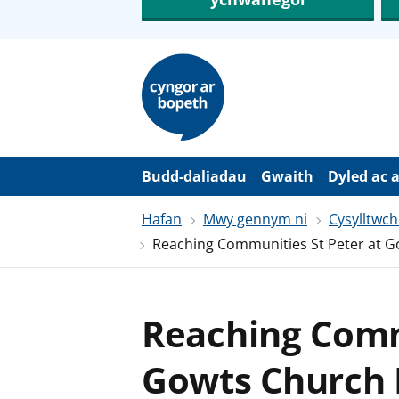
N
e
i
d
i
o
i
’
Budd-daliadau
Gwaith
Dyled ac 
r
p
Hafan
Mwy gennym ni
Cysylltwch
r
i
Reaching Communities St Peter at Gow
f
g
y
n
n
Reaching Comm
w
y
s
Gowts Church H