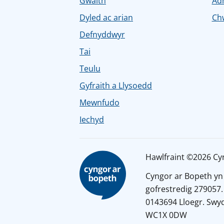
Gwaith
Ad
Dyled ac arian
Chw
Defnyddwyr
Tai
Teulu
Gyfraith a Llysoedd
Mewnfudo
Iechyd
Hawlfraint ©2026 Cy
Cyngor ar Bopeth yn
gofrestredig 279057.
0143694 Lloegr. Swyd
WC1X 0DW