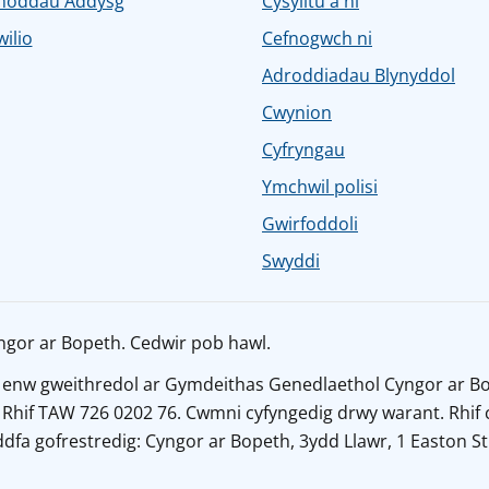
noddau Addysg
Cysylltu â ni
ilio
Cefnogwch ni
Adroddiadau Blynyddol
Cwynion
Cyfryngau
Ymchwil polisi
Gwirfoddoli
Swyddi
ngor ar Bopeth. Cedwir pob hawl.
 enw gweithredol ar Gymdeithas Genedlaethol Cyngor ar Bo
 Rhif TAW 726 0202 76. Cwmni cyfyngedig drwy warant. Rhif 
dfa gofrestredig: Cyngor ar Bopeth, 3ydd Llawr, 1 Easton St