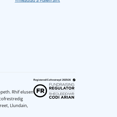
Ymwadiad a Hawlfraint
peth. Rhif elusen
cofrestredig
reet, Llundain,