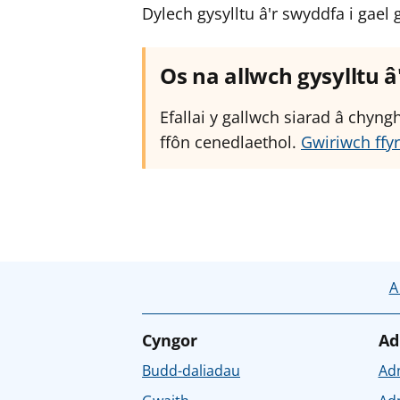
Dylech gysylltu â'r swyddfa i ga
Os na allwch gysylltu 
Efallai y gallwch siarad â chyn
ffôn cenedlaethol.
Gwiriwch ffyr
A
Cyngor
Ad
Budd-daliadau
Ad