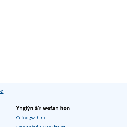
od
Ynglŷn â’r wefan hon
Cefnogwch ni