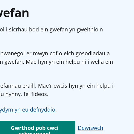
wefan
l i sicrhau bod ein gwefan yn gweithio'n
chwanegol er mwyn cofio eich gosodiadau a
in gwefan. Mae hyn yn ein helpu ni i wella ein
annau eraill. Mae'r cwcis hyn yn ein helpu i
u hynny, fel fideos.
ydym yn eu defnyddio
.
Gwrthod pob cwci
Dewiswch
ychwanegol