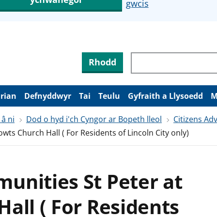
gwcis
Rhodd
arian
Defnyddwyr
Tai
Teulu
Gyfraith a Llysoedd
M
 â ni
Dod o hyd i'ch Cyngor ar Bopeth lleol
Citizens Adv
ts Church Hall ( For Residents of Lincoln City only)
unities St Peter at
all ( For Residents