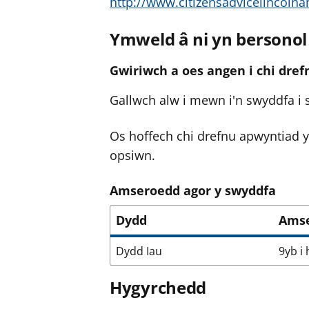
http://www.citizensadvicelincolna
Ymweld â ni yn bersonol
Gwiriwch a oes angen i chi dre
Gallwch alw i mewn i'n swyddfa i 
Os hoffech chi drefnu apwyntiad y
opsiwn.
Amseroedd agor y swyddfa
Dydd
Ams
Dydd Iau
9yb i
Hygyrchedd