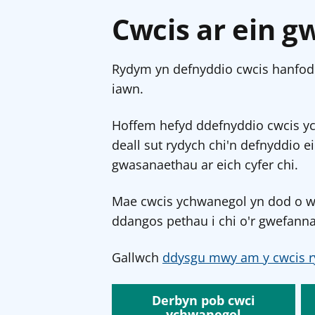
Cwcis ar ein g
Rydym yn defnyddio cwcis hanfodo
iawn.
Hoffem hefyd ddefnyddio cwcis y
deall sut rydych chi'n defnyddio e
gwasanaethau ar eich cyfer chi.
Mae cwcis ychwanegol yn dod o wef
ddangos pethau i chi o'r gwefanna
Gallwch
ddysgu mwy am y cwcis r
Derbyn pob cwci
ychwanegol