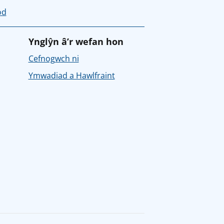
od
Ynglŷn â’r wefan hon
Cefnogwch ni
Ymwadiad a Hawlfraint