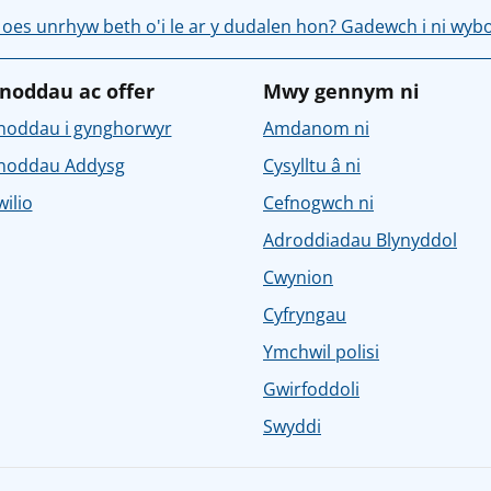
 oes unrhyw beth o'i le ar y dudalen hon? Gadewch i ni wyb
noddau ac offer
Mwy gennym ni
noddau i gynghorwyr
Amdanom ni
noddau Addysg
Cysylltu â ni
ilio
Cefnogwch ni
Adroddiadau Blynyddol
Cwynion
Cyfryngau
Ymchwil polisi
Gwirfoddoli
Swyddi