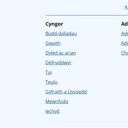
A
Cyngor
Ad
Budd-daliadau
Ad
Gwaith
Ad
Dyled ac arian
Chw
Defnyddwyr
Tai
Teulu
Gyfraith a Llysoedd
Mewnfudo
Iechyd