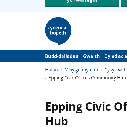
N
e
i
d
i
o
i
’
Budd-daliadau
Gwaith
Dyled ac 
r
p
Hafan
Mwy gennym ni
Cysylltwch
r
i
Epping Civic Offices Community Hub
f
g
y
n
n
Epping Civic O
w
y
s
Hub