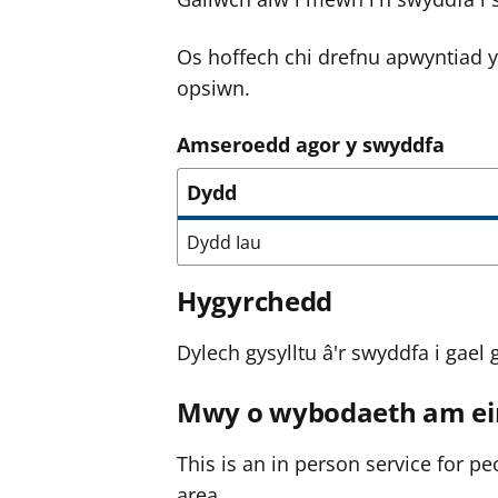
Os hoffech chi drefnu apwyntiad y
opsiwn.
Amseroedd agor y swyddfa
Dydd
Dydd Iau
Hygyrchedd
Dylech gysylltu â'r swyddfa i ga
Mwy o wybodaeth am ei
This is an in person service for pe
area.