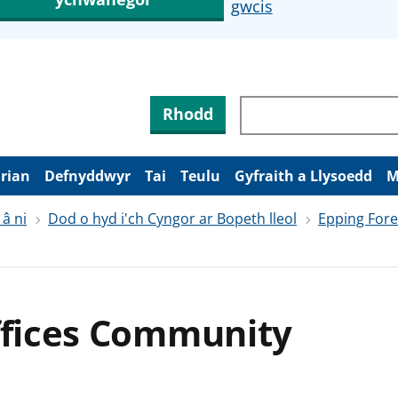
gwcis
Rhodd
arian
Defnyddwyr
Tai
Teulu
Gyfraith a Llysoedd
M
 â ni
Dod o hyd i'ch Cyngor ar Bopeth lleol
Epping Fores
ffices Community