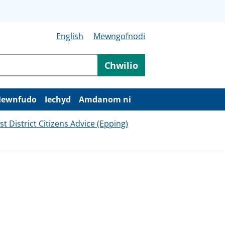
English
Mewngofnodi
Chwilio
ewnfudo
Iechyd
Amdanom ni
t District Citizens Advice (Epping)