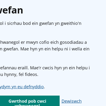
wefan
l i sicrhau bod ein gwefan yn gweithio'n
chwanegol er mwyn cofio eich gosodiadau a
in gwefan. Mae hyn yn ein helpu ni i wella ein
annau eraill. Mae'r cwcis hyn yn ein helpu i
u hynny, fel fideos.
ydym yn eu defnyddio
.
Gwrthod pob cwci
Dewiswch
ychwanegol