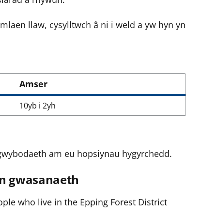
mlaen llaw, cysylltwch â ni i weld a yw hyn yn
Amser
10yb i 2yh
el gwybodaeth am eu hopsiynau hygyrchedd.
n gwasanaeth
ople who live in the Epping Forest District