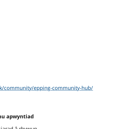
.uk/community/epping-community-hub/
fnu apwyntiad
siarad â rhywun.