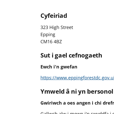
Cyfeiriad
323 High Street
Epping
CM16 4BZ
Sut i gael cefnogaeth
Ewch i'n gwefan
https://www.eppingforestdc.gov
Ymweld â ni yn bersonol
Gwiriwch a oes angen i chi dre
Gallwch alw i mewn i'n swyddfa i 