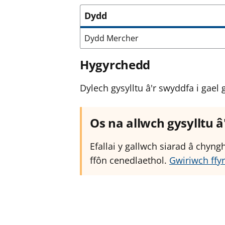
Dydd
Dydd Mercher
Hygyrchedd
Dylech gysylltu â'r swyddfa i ga
Os na allwch gysylltu 
Efallai y gallwch siarad â chyn
ffôn cenedlaethol.
Gwiriwch ffyr