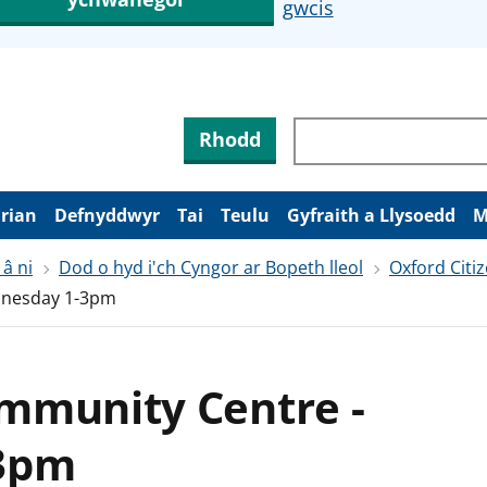
gwcis
Rhodd
arian
Defnyddwyr
Tai
Teulu
Gyfraith a Llysoedd
M
 â ni
Dod o hyd i'ch Cyngor ar Bopeth lleol
Oxford Citi
dnesday 1-3pm
mmunity Centre -
3pm