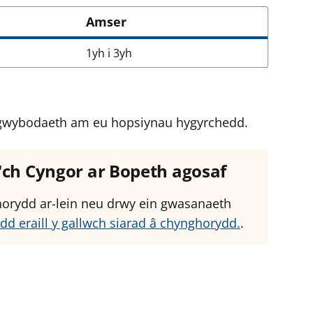
Amser
1yh i 3yh
el gwybodaeth am eu hopsiynau hygyrchedd.
â'ch Cyngor ar Bopeth agosaf
ghorydd ar-lein neu drwy ein gwasanaeth
dd eraill y gallwch siarad â chynghorydd.
.