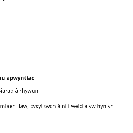
fnu apwyntiad
siarad â rhywun.
mlaen llaw, cysylltwch â ni i weld a yw hyn yn