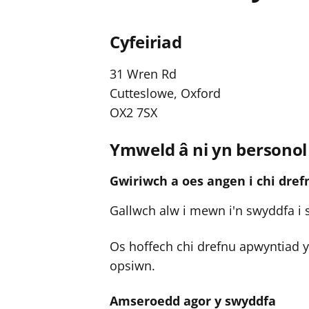
Cyfeiriad
31 Wren Rd
Cutteslowe, Oxford
OX2 7SX
Ymweld â ni yn bersonol
Gwiriwch a oes angen i chi dre
Gallwch alw i mewn i'n swyddfa i 
Os hoffech chi drefnu apwyntiad y
opsiwn.
Amseroedd agor y swyddfa