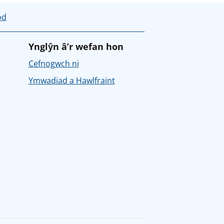
od
Ynglŷn â’r wefan hon
Cefnogwch ni
Ymwadiad a Hawlfraint