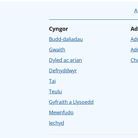
A
Cyngor
Ad
Budd-daliadau
Ad
Gwaith
Ad
Dyled ac arian
Chw
Defnyddwyr
Tai
Teulu
Gyfraith a Llysoedd
Mewnfudo
Iechyd