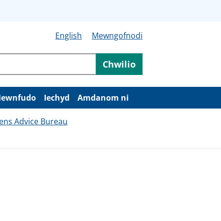
English
Mewngofnodi
Chwilio
ewnfudo
Iechyd
Amdanom ni
zens Advice Bureau