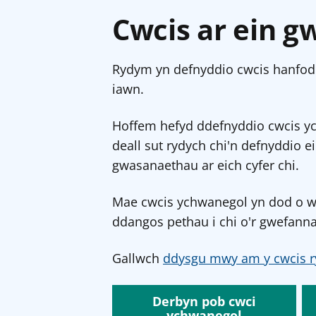
Cwcis ar ein g
Rydym yn defnyddio cwcis hanfodo
iawn.
Hoffem hefyd ddefnyddio cwcis y
deall sut rydych chi'n defnyddio e
gwasanaethau ar eich cyfer chi.
Mae cwcis ychwanegol yn dod o wef
ddangos pethau i chi o'r gwefanna
Gallwch
ddysgu mwy am y cwcis r
Derbyn pob cwci
ychwanegol