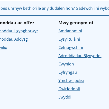
 oes unrhyw beth o'i le ar y dudalen hon? Gadewch i ni wyb
noddau ac offer
Mwy gennym ni
noddau i gynghorwyr
Amdanom ni
noddau Addysg
Cysylltu â ni
ilio
Cefnogwch ni
Adroddiadau Blynyddol
Cwynion
Cyfryngau
Ymchwil polisi
Gwirfoddoli
Swyddi