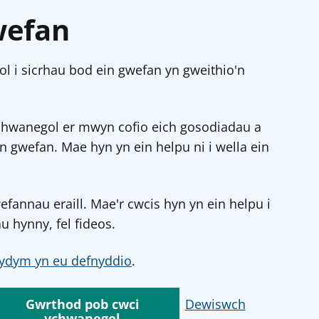
wefan
l i sicrhau bod ein gwefan yn gweithio'n
chwanegol er mwyn cofio eich gosodiadau a
in gwefan. Mae hyn yn ein helpu ni i wella ein
annau eraill. Mae'r cwcis hyn yn ein helpu i
u hynny, fel fideos.
ydym yn eu defnyddio
.
Gwrthod pob cwci
Dewiswch
ychwanegol