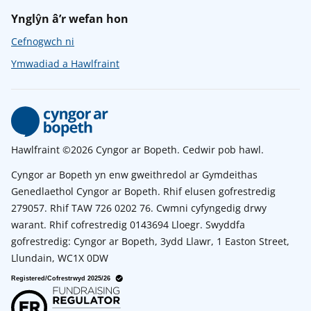
Ynglŷn â’r wefan hon
Cefnogwch ni
Ymwadiad a Hawlfraint
Hawlfraint ©2026 Cyngor ar Bopeth. Cedwir pob hawl.
Cyngor ar Bopeth yn enw gweithredol ar Gymdeithas
Genedlaethol Cyngor ar Bopeth. Rhif elusen gofrestredig
279057. Rhif TAW 726 0202 76. Cwmni cyfyngedig drwy
warant. Rhif cofrestredig 0143694 Lloegr. Swyddfa
gofrestredig: Cyngor ar Bopeth, 3ydd Llawr, 1 Easton Street,
Llundain, WC1X 0DW