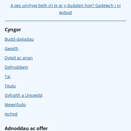
A oes unrhyw beth o'i le ar y dudalen hon? Gadewch i ni
wybod
Cyngor
Budd-daliadau
Gwaith
Dyled ac arian
Defnyddwyr
Tai
Teulu
Gyfraith a Llysoedd
Mewnfudo
Iechyd
Adnoddau ac offer