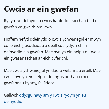
Cwcis ar ein gwefan
Rydym yn defnyddio cwcis hanfodol i sicrhau bod ein
gwefan yn gweithio'n iawn.
Hoffem hefyd ddefnyddio cwcis ychwanegol er mwyn
cofio eich gosodiadau a deall sut rydych chi'n
defnyddio ein gwefan. Mae hyn yn ein helpu ni i wella
ein gwasanaethau ar eich cyfer chi.
Mae cwcis ychwanegol yn dod o wefannau eraill. Mae'r
cwcis hyn yn ein helpu i ddangos pethau i chi o'r
gwefannau hynny, fel fideos.
Gallwch
ddysgu mwy am y cwcis rydym yn eu
defnyddio
.