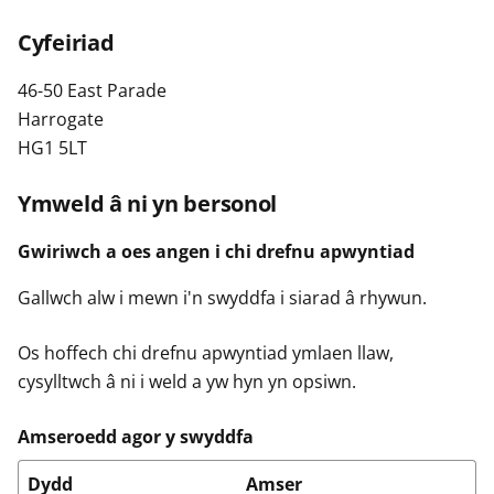
n
w
Cyfeiriad
y
s
46-50 East Parade
Harrogate
HG1 5LT
Ymweld â ni yn bersonol
Gwiriwch a oes angen i chi drefnu apwyntiad
Gallwch alw i mewn i'n swyddfa i siarad â rhywun.
Os hoffech chi drefnu apwyntiad ymlaen llaw,
cysylltwch â ni i weld a yw hyn yn opsiwn.
Amseroedd agor y swyddfa
Dydd
Amser