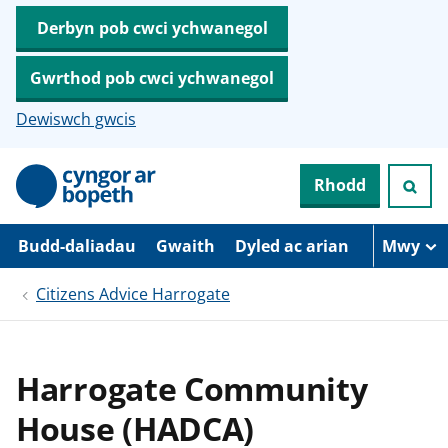
Derbyn pob cwci ychwanegol
Gwrthod pob cwci ychwanegol
Dewiswch gwcis
N
Rhodd
e
i
d
i
Budd-daliadau
Gwaith
Dyled ac arian
Mwy
o
i
Citizens Advice Harrogate
’
r
p
r
i
Harrogate Community
f
g
House (HADCA)
y
n