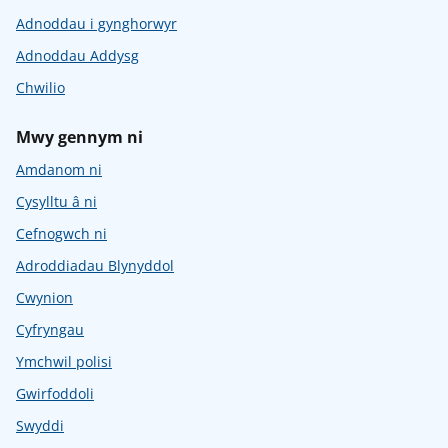
Adnoddau i gynghorwyr
Adnoddau Addysg
Chwilio
Mwy gennym ni
Amdanom ni
Cysylltu â ni
Cefnogwch ni
Adroddiadau Blynyddol
Cwynion
Cyfryngau
Ymchwil polisi
Gwirfoddoli
Swyddi