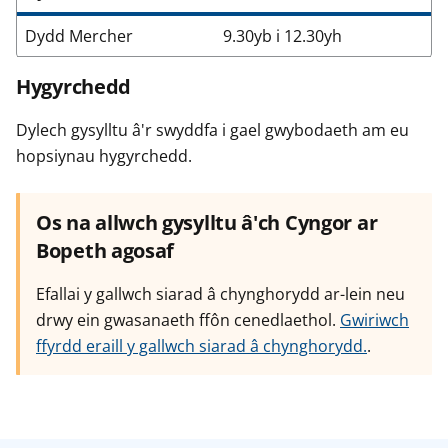
Dydd Mercher
9.30yb i 12.30yh
Hygyrchedd
Dylech gysylltu â'r swyddfa i gael gwybodaeth am eu
hopsiynau hygyrchedd.
Os na allwch gysylltu â'ch Cyngor ar
Bopeth agosaf
Efallai y gallwch siarad â chynghorydd ar-lein neu
drwy ein gwasanaeth ffôn cenedlaethol.
Gwiriwch
ffyrdd eraill y gallwch siarad â chynghorydd.
.